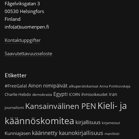
Fågelviksgatan 3
00530 Helsingfors
Finland
info(at)suomenpen.fi
Kontaktuppgifter
Saavutettavuusseloste
Etiketter
Ainon nimipäivät
#FreeGalal
alkuperäiskansat
Anna Politkovskaja
Egypti
Iran
Charlie Hebdo
ihmisoikeudet
demokratia
ICORN
Kieli- ja
Kansainvälinen PEN
journalismi
käännöskomitea
kirjallisuus
kirjamessut
käännetty kaunokirjallisuus
Kunniajäsen
manifesti