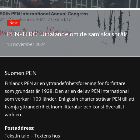
Next
PEN-TLRC: Uttalande om de samiska språken och sen samiska litteraturen
13 november 2024
Suomen PEN
Finlands PEN är en yttrandefrihetsförening för författare
som grundats år 1928. Den är en del av PEN International
som verkar i 100 länder. Enligt sin charter strävar PEN till att
främja yttrandefrihet inom litteratur och konst överallt i
världen.
Postaddress:
Tekstin talo – Textens hus