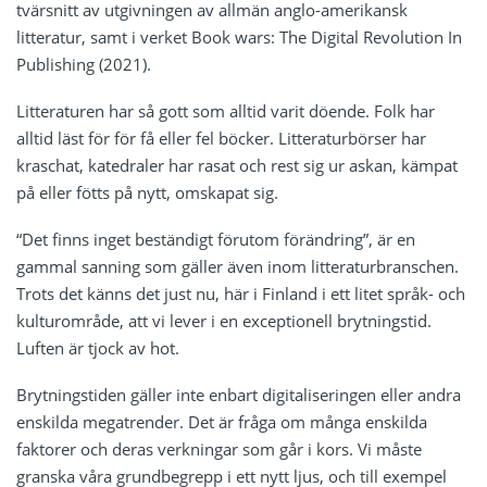
tvärsnitt av utgivningen av allmän anglo-amerikansk
litteratur, samt i verket Book wars: The Digital Revolution In
Publishing (2021).
Litteraturen har så gott som alltid varit döende. Folk har
alltid läst för för få eller fel böcker. Litteraturbörser har
kraschat, katedraler har rasat och rest sig ur askan, kämpat
på eller fötts på nytt, omskapat sig.
“Det finns inget beständigt förutom förändring”, är en
gammal
sanning som gäller även inom litteraturbranschen.
Trots det känns det just nu, här i Finland i ett litet språk- och
kulturområde, att vi lever i en exceptionell brytningstid.
Luften är tjock av hot.
Brytningstiden gäller inte enbart digitaliseringen eller andra
enskilda megatrender. Det är fråga om många enskilda
faktorer och deras verkningar som går i kors. Vi måste
granska våra grundbegrepp i ett nytt ljus, och till exempel