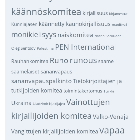
käännöskomitea
kirjallisuus
kirjamessut
käännetty kaunokirjallisuus
Kunniajäsen
manifesti
monikielisyys
naiskomitea
Nasrin Sotoudeh
PEN International
Oleg Sentsov
Palestiina
runous
Runo
saame
Rauhankomitea
sananvapaus
saamelaiset
sananvapauspalkinto
Tietokirjoittajien ja
tutkijoiden komitea
toimintakertomus
Turkki
Vainottujen
Ukraina
Uladzimir Njakljajeu
kirjailijoiden komitea
Valko-Venäjä
vapaa
Vangittujen kirjailijoiden komitea