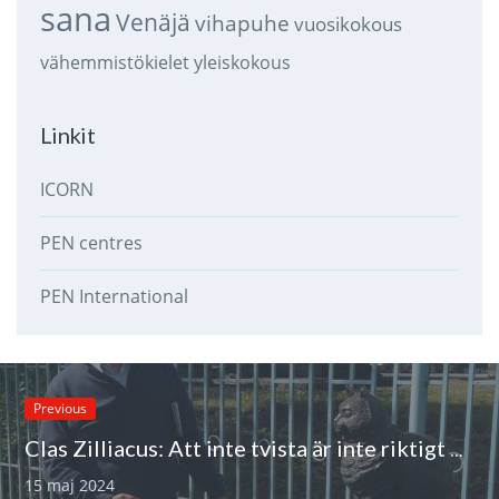
sana
Venäjä
vihapuhe
vuosikokous
vähemmistökielet
yleiskokous
Linkit
ICORN
PEN centres
PEN International
Previous
Clas Zilliacus: Att inte tvista är inte riktigt klokt
15 maj 2024