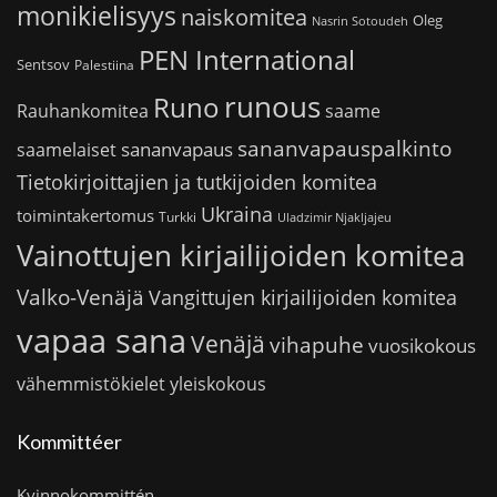
monikielisyys
naiskomitea
Oleg
Nasrin Sotoudeh
PEN International
Sentsov
Palestiina
runous
Runo
saame
Rauhankomitea
sananvapauspalkinto
sananvapaus
saamelaiset
Tietokirjoittajien ja tutkijoiden komitea
Ukraina
toimintakertomus
Turkki
Uladzimir Njakljajeu
Vainottujen kirjailijoiden komitea
Valko-Venäjä
Vangittujen kirjailijoiden komitea
vapaa sana
Venäjä
vihapuhe
vuosikokous
vähemmistökielet
yleiskokous
Kommittéer
Kvinnokommittén