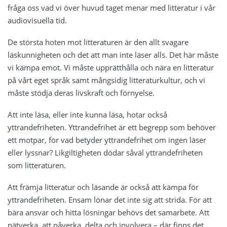
fråga oss vad vi över huvud taget menar med litteratur i vår
audiovisuella tid.
De största hoten mot litteraturen är den allt svagare
läskunnigheten och det att man inte läser alls. Det här måste
vi kämpa emot. Vi måste upprätthålla och nära en litteratur
på vårt eget språk samt mångsidig litteraturkultur, och vi
måste stödja deras livskraft och förnyelse.
Att inte läsa, eller inte kunna läsa, hotar också
yttrandefriheten. Yttrandefrihet är ett begrepp som behöver
ett motpar, för vad betyder yttrandefrihet om ingen läser
eller lyssnar? Likgiltigheten dödar såväl yttrandefriheten
som litteraturen.
Att främja litteratur och läsande är också att kämpa för
yttrandefriheten. Ensam lönar det inte sig att strida. För att
bära ansvar och hitta lösningar behövs det samarbete. Att
nätverka, att påverka, delta och involvera – där finns det