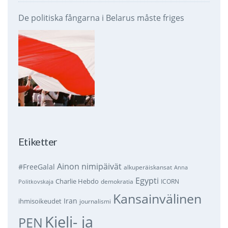
De politiska fångarna i Belarus måste friges
Etiketter
Ainon nimipäivät
#FreeGalal
alkuperäiskansat
Anna
Egypti
Charlie Hebdo
demokratia
ICORN
Politkovskaja
Kansainvälinen
Iran
ihmisoikeudet
journalismi
Kieli- ja
PEN