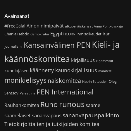
Avainsanat
Ainon nimipäivät
#FreeGalal
alkuperäiskansat
Anna Politkovskaja
Egypti
Iran
Charlie Hebdo
ihmisoikeudet
demokratia
ICORN
Kieli- ja
Kansainvälinen PEN
journalismi
käännöskomitea
kirjallisuus
kirjamessut
käännetty kaunokirjallisuus
kunniajäsen
manifesti
monikielisyys
naiskomitea
Oleg
Nasrin Sotoudeh
PEN International
Sentsov
Palestiina
runous
Runo
saame
Rauhankomitea
sananvapauspalkinto
sananvapaus
saamelaiset
Tietokirjoittajien ja tutkijoiden komitea