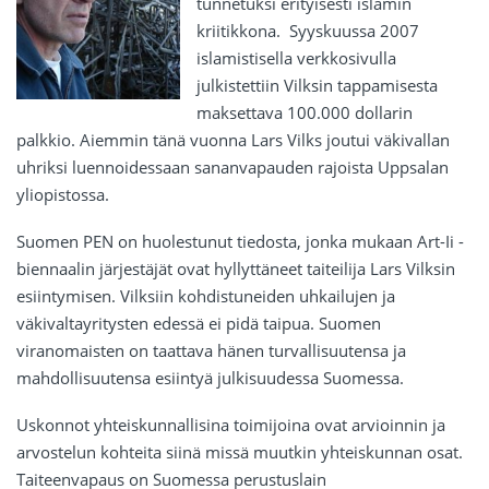
tunnetuksi erityisesti islamin
kriitikkona. Syyskuussa 2007
islamistisella verkkosivulla
julkistettiin Vilksin tappamisesta
maksettava 100.000 dollarin
palkkio. Aiemmin tänä vuonna Lars Vilks joutui väkivallan
uhriksi luennoidessaan sananvapauden rajoista Uppsalan
yliopistossa.
Suomen PEN on huolestunut tiedosta, jonka mukaan Art-Ii -
biennaalin järjestäjät ovat hyllyttäneet taiteilija Lars Vilksin
esiintymisen. Vilksiin kohdistuneiden uhkailujen ja
väkivaltayritysten edessä ei pidä taipua. Suomen
viranomaisten on taattava hänen turvallisuutensa ja
mahdollisuutensa esiintyä julkisuudessa Suomessa.
Uskonnot yhteiskunnallisina toimijoina ovat arvioinnin ja
arvostelun kohteita siinä missä muutkin yhteiskunnan osat.
Taiteenvapaus on Suomessa perustuslain