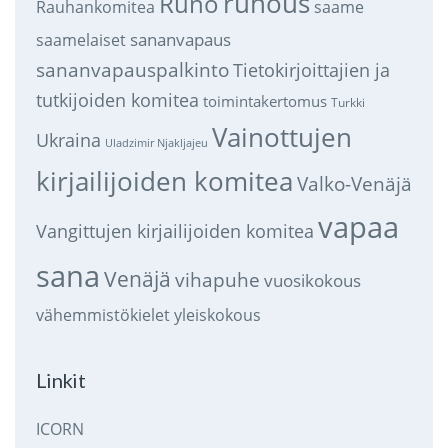
runous
Runo
saame
Rauhankomitea
sananvapaus
saamelaiset
sananvapauspalkinto
Tietokirjoittajien ja
tutkijoiden komitea
toimintakertomus
Turkki
Vainottujen
Ukraina
Uladzimir Njakljajeu
kirjailijoiden komitea
Valko-Venäjä
vapaa
Vangittujen kirjailijoiden komitea
sana
Venäjä
vihapuhe
vuosikokous
vähemmistökielet
yleiskokous
Linkit
ICORN