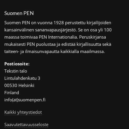
Suomen PEN
Suomen PEN on vuonna 1928 perustettu kirjailijoiden
kansainvälinen sananvapausjärjestö. Se on osa yli 100
maassa toimivaa PEN Internationalia. Peruskirjansa
mukaisesti PEN puolustaa ja edistää kirjallisuutta sekä
taiteen- ja ilmaisunvapautta kaikkialla maailmassa.
Postiosoite:
Tekstin talo
Lintulahdenkatu 3
00530 Helsinki
Finland
info(at)suomenpen.fi
Kaikki yhteystiedot
Saavutettavuusseloste