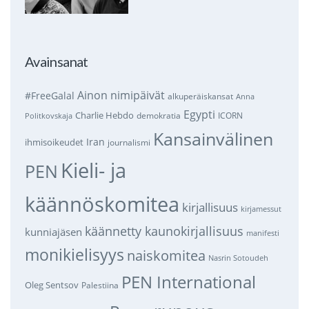
Avainsanat
Ainon nimipäivät
#FreeGalal
alkuperäiskansat
Anna
Egypti
Charlie Hebdo
demokratia
ICORN
Politkovskaja
Kansainvälinen
Iran
ihmisoikeudet
journalismi
Kieli- ja
PEN
käännöskomitea
kirjallisuus
kirjamessut
käännetty kaunokirjallisuus
kunniajäsen
manifesti
monikielisyys
naiskomitea
Nasrin Sotoudeh
PEN International
Oleg Sentsov
Palestiina