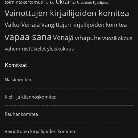
Ukraina
toimintakertomus
Turkki
Uladzimir Njakljajeu
Vainottujen kirjailijoiden komitea
Valko-Venäjä
Vangittujen kirjailijoiden komitea
vapaa sana
Venäjä
vihapuhe
vuosikokous
vähemmistökielet
yleiskokous
Komiteat
Naiskomitea
Kieli- ja käännöskomitea
Rauhankomitea
Vainottujen kirjailijoiden komitea