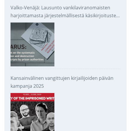
Valko-Venäjä: Lausunto vankilaviranomaisten
harjoittamasta järjestelmällisestä käsikirjoitusten
takavarikoinnista ja tuhoamisesta
Kansainvälinen vangittujen kirjailijoiden päivän
kampanja 2025