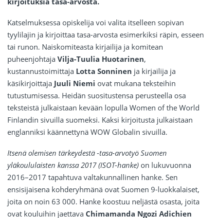
kirjoituksia tasa-arvosta.
Katselmuksessa opiskelija voi valita itselleen sopivan
tyylilajin ja kirjoittaa tasa-arvosta esimerkiksi räpin, esseen
tai runon. Naiskomiteasta kirjailija ja komitean
puheenjohtaja
Vilja-Tuulia Huotarinen
,
kustannustoimittaja
Lotta Sonninen
ja kirjailija ja
käsikirjoittaja
Juuli Niemi
ovat mukana teksteihin
tutustumisessa. Heidän suositustensa perusteella osa
teksteistä julkaistaan kevään lopulla Women of the World
Finlandin sivuilla suomeksi. Kaksi kirjoitusta julkaistaan
englanniksi käännettynä WOW Globalin sivuilla.
Itsenä olemisen tärkeydestä -tasa-arvotyö Suomen
yläkoululaisten kanssa 2017 (ISOT-hanke)
on lukuvuonna
2016–2017 tapahtuva valtakunnallinen hanke. Sen
ensisijaisena kohderyhmänä ovat Suomen 9-luokkalaiset,
joita on noin 63 000. Hanke koostuu neljästä osasta, joita
ovat kouluihin jaettava
Chimamanda Ngozi Adichien