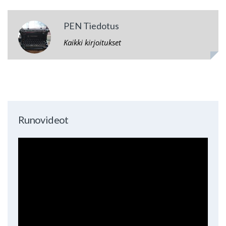
PEN Tiedotus
Kaikki kirjoitukset
Runovideot