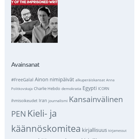
Avainsanat
Ainon nimipäivät
#FreeGalal
alkuperäiskansat
Anna
Egypti
Charlie Hebdo
demokratia
ICORN
Politkovskaja
Kansainvälinen
Iran
ihmisoikeudet
journalismi
Kieli- ja
PEN
käännöskomitea
kirjallisuus
kirjamessut