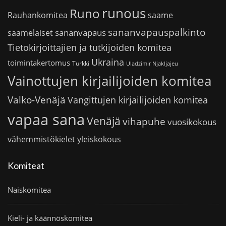
runous
Runo
saame
Rauhankomitea
sananvapauspalkinto
sananvapaus
saamelaiset
Tietokirjoittajien ja tutkijoiden komitea
Ukraina
toimintakertomus
Turkki
Uladzimir Njakljajeu
Vainottujen kirjailijoiden komitea
Valko-Venäjä
Vangittujen kirjailijoiden komitea
vapaa sana
Venäjä
vihapuhe
vuosikokous
vähemmistökielet
yleiskokous
Komiteat
Naiskomitea
Kieli- ja käännöskomitea