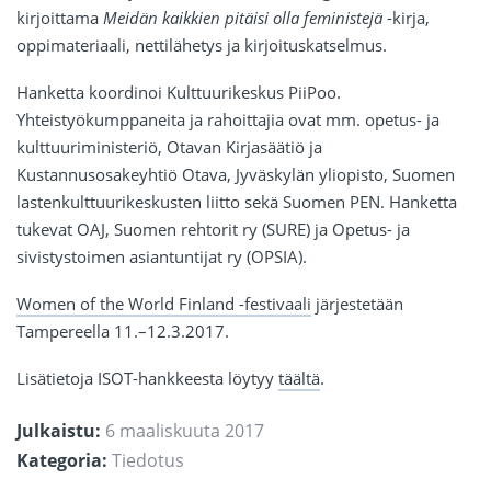
kirjoittama
Meidän kaikkien pitäisi olla feministejä
-kirja,
oppimateriaali, nettilähetys ja kirjoituskatselmus.
Hanketta koordinoi Kulttuurikeskus PiiPoo.
Yhteistyökumppaneita ja rahoittajia ovat mm. opetus- ja
kulttuuriministeriö, Otavan Kirjasäätiö ja
Kustannusosakeyhtiö Otava, Jyväskylän yliopisto, Suomen
lastenkulttuurikeskusten liitto sekä Suomen PEN. Hanketta
tukevat OAJ, Suomen rehtorit ry (SURE) ja Opetus- ja
sivistystoimen asiantuntijat ry (OPSIA).
Women of the World Finland -festivaali
järjestetään
Tampereella 11.–12.3.2017.
Lisätietoja ISOT-hankkeesta löytyy
täältä
.
Julkaistu:
6 maaliskuuta 2017
Kategoria:
Tiedotus