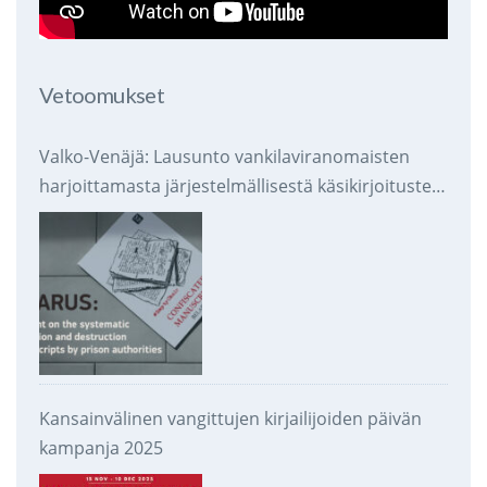
Vetoomukset
Valko-Venäjä: Lausunto vankilaviranomaisten
harjoittamasta järjestelmällisestä käsikirjoitusten
takavarikoinnista ja tuhoamisesta
Kansainvälinen vangittujen kirjailijoiden päivän
kampanja 2025