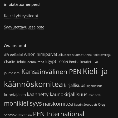
info(at)suomenpen.fi
Kaikki yhteystiedot
Saavutettavuusseloste
Avainsanat
Ainon nimipäivät
#FreeGalal
alkuperäiskansat
Anna Politkovskaja
Egypti
Iran
Charlie Hebdo
ihmisoikeudet
demokratia
ICORN
Kieli- ja
Kansainvälinen PEN
journalismi
käännöskomitea
kirjallisuus
kirjamessut
käännetty kaunokirjallisuus
kunniajäsen
manifesti
monikielisyys
naiskomitea
Oleg
Nasrin Sotoudeh
PEN International
Sentsov
Palestiina