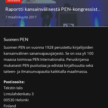
Seuraava
Raportti kansainvälisestä PEN-kongressista Galiciasta
7 maaliskuuta 2017
Suomen PEN
Suomen PEN on vuonna 1928 perustettu kirjailijoiden
kansainvälinen sananvapausjärjestö. Se on osa yli 100
maassa toimivaa PEN Internationalia. Peruskirjansa
mukaisesti PEN puolustaa ja edistää kirjallisuutta sekä
taiteen- ja ilmaisunvapautta kaikkialla maailmassa.
Postiosoite:
Tekstin talo
Lintulahdenkatu 3
00530 Helsinki
Finland