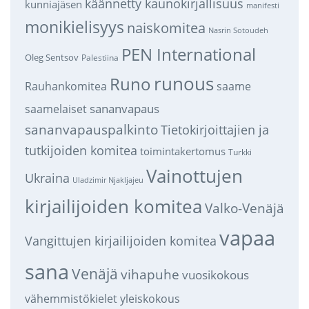
käännetty kaunokirjallisuus
kunniajäsen
manifesti
monikielisyys
naiskomitea
Nasrin Sotoudeh
PEN International
Oleg Sentsov
Palestiina
runous
Runo
saame
Rauhankomitea
sananvapaus
saamelaiset
sananvapauspalkinto
Tietokirjoittajien ja
tutkijoiden komitea
toimintakertomus
Turkki
Vainottujen
Ukraina
Uladzimir Njakljajeu
kirjailijoiden komitea
Valko-Venäjä
vapaa
Vangittujen kirjailijoiden komitea
sana
Venäjä
vihapuhe
vuosikokous
vähemmistökielet
yleiskokous