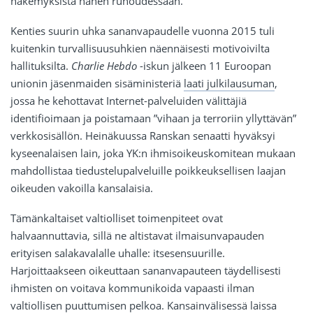
näkemyksistä hänen runoudessaan.
Kenties suurin uhka sananvapaudelle vuonna 2015 tuli
kuitenkin turvallisuusuhkien näennäisesti motivoivilta
hallituksilta.
Charlie Hebdo
-iskun jälkeen 11 Euroopan
unionin jäsenmaiden sisäministeriä
laati julkilausuman
,
jossa he kehottavat Internet-palveluiden välittäjiä
identifioimaan ja poistamaan ”vihaan ja terroriin yllyttävän”
verkkosisällön. Heinäkuussa Ranskan senaatti hyväksyi
kyseenalaisen lain, joka YK:n ihmisoikeuskomitean mukaan
mahdollistaa tiedustelupalveluille poikkeuksellisen laajan
oikeuden vakoilla kansalaisia.
Tämänkaltaiset valtiolliset toimenpiteet ovat
halvaannuttavia, sillä ne altistavat ilmaisunvapauden
erityisen salakavalalle uhalle: itsesensuurille.
Harjoittaakseen oikeuttaan sananvapauteen täydellisesti
ihmisten on voitava kommunikoida vapaasti ilman
valtiollisen puuttumisen pelkoa. Kansainvälisessä laissa