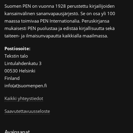
Suomen PEN on vuonna 1928 perustettu kirjailijoiden
kansainvälinen sananvapausjärjestö. Se on osa yli 100
maassa toimivaa PEN Internationalia. Peruskirjansa
mukaisesti PEN puolustaa ja edistää kirjallisuutta sekä
taiteen- ja ilmaisunvapautta kaikkialla maailmassa.
Postiosoite:
Tekstin talo
Lintulahdenkatu 3
00530 Helsinki
Finland
info(at)suomenpen.fi
Kaikki yhteystiedot
Saavutettavuusseloste
Avainsanat