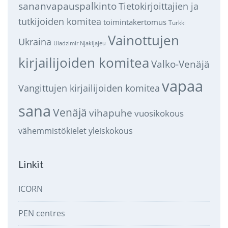
sananvapauspalkinto
Tietokirjoittajien ja
tutkijoiden komitea
toimintakertomus
Turkki
Vainottujen
Ukraina
Uladzimir Njakljajeu
kirjailijoiden komitea
Valko-Venäjä
vapaa
Vangittujen kirjailijoiden komitea
sana
Venäjä
vihapuhe
vuosikokous
vähemmistökielet
yleiskokous
Linkit
ICORN
PEN centres