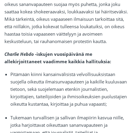
oikeus sananvapauteen suojaa myös puhetta, jonka joku
saattaa kokea shokeeraavaksi, loukkaavaksi tai häiritseväksi.
Mikä tärkeintä, oikeus vapaaseen ilmaisuun tarkoittaa sitä,
että niilläkin, jotka kokevat tulleensa loukatuiksi, on oikeus
haastaa toisia vapaaseen väittelyyn ja avoimeen
keskusteluun, tai rauhanomaisen protestin kautta.
Charlie Hebdo
-iskujen vuosipäivänä me
allekirjoittaneet vaadimme kaikkia hallituksia:
Pitämään kiinni kansainvälisistä velvollisuuksistaan
suojella oikeutta ilmaisunvapauteen ja kaikille kuuluvaan
tietoon, sekä suojelemaan etenkin journalistien,
kirjoittajien, taiteilijoiden ja ihmisoikeuksien puolustajien
oikeutta kustantaa, kirjoittaa ja puhua vapaasti;
Tukemaan turvallisen ja sallivan ilmapiirin kasvua niille,
jotka harjoittavat oikeuttaan sananvapauteen ja
varmistamaan, että journalistit, taiteilijat ja