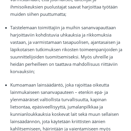
ihmisoikeuksien puolustajat saavat harjoittaa työtään
muiden siihen puuttumatta;
Taistelemaan toimittajiin ja muihin sananvapauttaan
harjoittaviin kohdistuvia uhkauksia ja rikkomuksia
vastaan, ja varmistamaan tasapuolisen, ajantasaisen ja
läpikotaisen tutkimuksen rikosten toimeenpanijoiden ja
suunnittelijoiden tuomitsemiseksi. Myös uhreille ja
heidän perheilleen on taattava mahdollisuus riittäviin
korvauksiin;
Kumoamaan lainsäädäntö, joka rajoittaa oikeutta
lainmukaiseen sananvapauteen – etenkin epä- ja
ylenmääräiset valtiollista turvallisuutta, kapinan
lietsontaa, epäsiveellisyyttä, jumalanpilkkaa ja
kunnianloukkauksia koskevat lait sekä muun sellaisen
lainsäädännön, jota käytetään kriittisten äänien
kahlitsemiseen, häirintään ja vaientamiseen myös