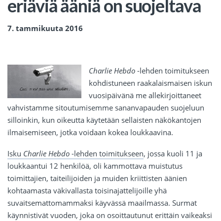
eriäviä ääniä on suojeltava
7.
tammikuuta 2016
Charlie Hebdo
-lehden toimitukseen
kohdistuneen raakalaismaisen iskun
vuosipäivänä me allekirjoittaneet
vahvistamme sitoutumisemme sananvapauden suojeluun
silloinkin, kun oikeutta käytetään sellaisten näkökantojen
ilmaisemiseen, jotka voidaan kokea loukkaavina.
Isku
Charlie Hebdo
-lehden toimitukseen
, jossa kuoli 11 ja
loukkaantui 12 henkilöä, oli kammottava muistutus
toimittajien, taiteilijoiden ja muiden kriittisten äänien
kohtaamasta väkivallasta toisinajattelijoille yhä
suvaitsemattomammaksi käyvässä maailmassa. Surmat
käynnistivät vuoden, joka on osoittautunut erittäin vaikeaksi