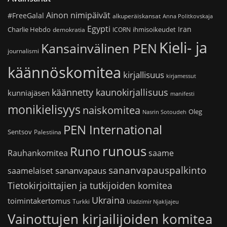
Ainon nimipäivät
#FreeGalal
alkuperäiskansat
Anna Politkovskaja
Egypti
Iran
Charlie Hebdo
ihmisoikeudet
demokratia
ICORN
Kieli- ja
Kansainvälinen PEN
journalismi
käännöskomitea
kirjallisuus
kirjamessut
käännetty kaunokirjallisuus
kunniajäsen
manifesti
monikielisyys
naiskomitea
Oleg
Nasrin Sotoudeh
PEN International
Sentsov
Palestiina
runous
Runo
saame
Rauhankomitea
sananvapauspalkinto
sananvapaus
saamelaiset
Tietokirjoittajien ja tutkijoiden komitea
Ukraina
toimintakertomus
Turkki
Uladzimir Njakljajeu
Vainottujen kirjailijoiden komitea