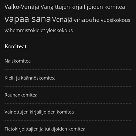
Valko-Venäjä
Vangittujen kirjailijoiden komitea
vapaa sana
Venäjä
vihapuhe
vuosikokous
vähemmistökielet
yleiskokous
Komiteat
Naiskomitea
Kieli- ja käännöskomitea
Rauhankomitea
Vainottujen kirjailijoiden komitea
Tietokirjoittajien ja tutkijoiden komitea