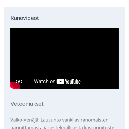
Runovideot
Vetoomukset
Valko-Venäjä: Lausunto vankilaviranomaisten
harjoittamasta järjestelmällisestä käsikirjoitusten