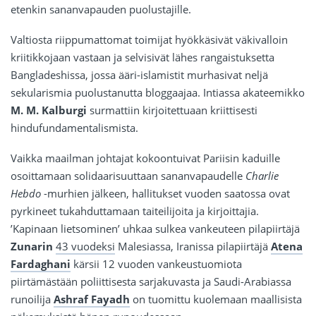
etenkin sananvapauden puolustajille.
Valtiosta riippumattomat toimijat hyökkäsivät väkivalloin
kriitikkojaan vastaan ja selvisivät lähes rangaistuksetta
Bangladeshissa, jossa ääri-islamistit murhasivat neljä
sekularismia puolustanutta bloggaajaa. Intiassa akateemikko
M. M. Kalburgi
surmattiin kirjoitettuaan kriittisesti
hindufundamentalismista.
Vaikka maailman johtajat kokoontuivat Pariisin kaduille
osoittamaan solidaarisuuttaan sananvapaudelle
Charlie
Hebdo
-murhien jälkeen, hallitukset vuoden saatossa ovat
pyrkineet tukahduttamaan taiteilijoita ja kirjoittajia.
’Kapinaan lietsominen’ uhkaa sulkea vankeuteen pilapiirtäjä
Zunarin
43 vuodeksi
Malesiassa, Iranissa pilapiirtäjä
Atena
Fardaghani
kärsii 12 vuoden vankeustuomiota
piirtämästään poliittisesta sarjakuvasta ja Saudi-Arabiassa
runoilija
Ashraf Fayadh
on tuomittu kuolemaan maallisista