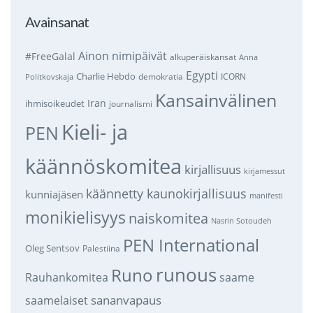
Avainsanat
Ainon nimipäivät
#FreeGalal
alkuperäiskansat
Anna
Egypti
Charlie Hebdo
demokratia
ICORN
Politkovskaja
Kansainvälinen
Iran
ihmisoikeudet
journalismi
Kieli- ja
PEN
käännöskomitea
kirjallisuus
kirjamessut
käännetty kaunokirjallisuus
kunniajäsen
manifesti
monikielisyys
naiskomitea
Nasrin Sotoudeh
PEN International
Oleg Sentsov
Palestiina
runous
Runo
saame
Rauhankomitea
sananvapaus
saamelaiset