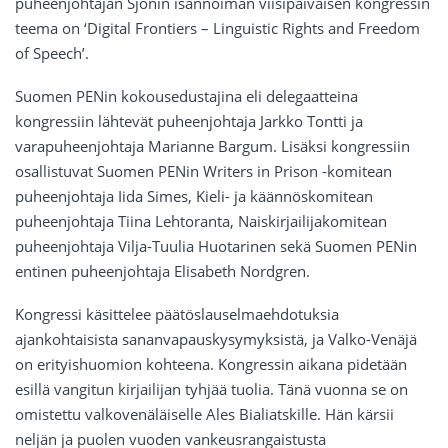
puheenjohtajan Sjónin isännöimän viisipäiväisen kongressin
teema on ‘Digital Frontiers – Linguistic Rights and Freedom
of Speech’.
Suomen PENin kokousedustajina eli delegaatteina
kongressiin lähtevät puheenjohtaja Jarkko Tontti ja
varapuheenjohtaja Marianne Bargum. Lisäksi kongressiin
osallistuvat Suomen PENin Writers in Prison -komitean
puheenjohtaja Iida Simes, Kieli- ja käännöskomitean
puheenjohtaja Tiina Lehtoranta, Naiskirjailijakomitean
puheenjohtaja Vilja-Tuulia Huotarinen sekä Suomen PENin
entinen puheenjohtaja Elisabeth Nordgren.
Kongressi käsittelee päätöslauselmaehdotuksia
ajankohtaisista sananvapauskysymyksistä, ja Valko-Venäjä
on erityishuomion kohteena. Kongressin aikana pidetään
esillä vangitun kirjailijan tyhjää tuolia. Tänä vuonna se on
omistettu valkovenäläiselle Ales Bialiatskille. Hän kärsii
neljän ja puolen vuoden vankeusrangaistusta