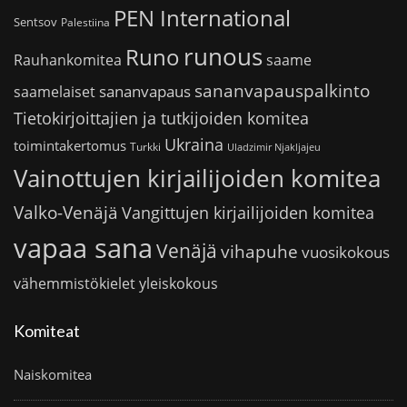
PEN International
Sentsov
Palestiina
runous
Runo
saame
Rauhankomitea
sananvapauspalkinto
sananvapaus
saamelaiset
Tietokirjoittajien ja tutkijoiden komitea
Ukraina
toimintakertomus
Turkki
Uladzimir Njakljajeu
Vainottujen kirjailijoiden komitea
Valko-Venäjä
Vangittujen kirjailijoiden komitea
vapaa sana
Venäjä
vihapuhe
vuosikokous
vähemmistökielet
yleiskokous
Komiteat
Naiskomitea