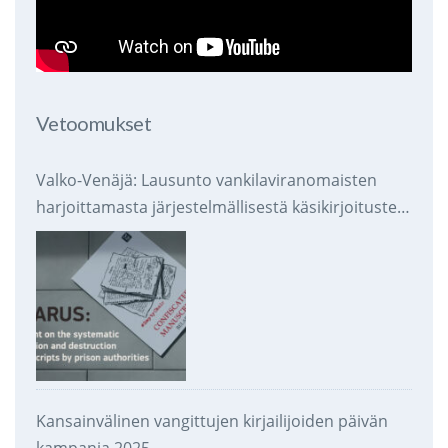
Vetoomukset
Valko-Venäjä: Lausunto vankilaviranomaisten
harjoittamasta järjestelmällisestä käsikirjoitusten
takavarikoinnista ja tuhoamisesta
Kansainvälinen vangittujen kirjailijoiden päivän