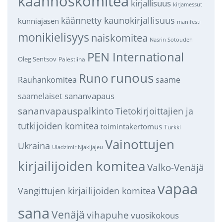
käännöskomitea
kirjallisuus
kirjamessut
käännetty kaunokirjallisuus
kunniajäsen
manifesti
monikielisyys
naiskomitea
Nasrin Sotoudeh
PEN International
Oleg Sentsov
Palestiina
runous
Runo
saame
Rauhankomitea
sananvapaus
saamelaiset
sananvapauspalkinto
Tietokirjoittajien ja
tutkijoiden komitea
toimintakertomus
Turkki
Vainottujen
Ukraina
Uladzimir Njakljajeu
kirjailijoiden komitea
Valko-Venäjä
vapaa
Vangittujen kirjailijoiden komitea
sana
Venäjä
vihapuhe
vuosikokous