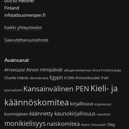
00530 Helsinki
Finland
info(at)suomenpen.fi
Kaikki yhteystiedot
Saavutettavuusseloste
Avainsanat
Ainon nimipäivät
#FreeGalal
alkuperäiskansat
Anna Politkovskaja
Egypti
Iran
Charlie Hebdo
ihmisoikeudet
demokratia
ICORN
Kieli- ja
Kansainvälinen PEN
journalismi
käännöskomitea
kirjallisuus
kirjamessut
käännetty kaunokirjallisuus
kunniajäsen
manifesti
monikielisyys
naiskomitea
Oleg
Nasrin Sotoudeh