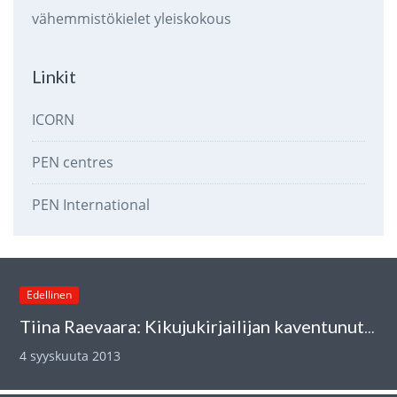
vähemmistökielet
yleiskokous
Linkit
ICORN
PEN centres
PEN International
Edellinen
Tiina Raevaara: Kikujukirjailijan kaventunut sananvapaus
4 syyskuuta 2013