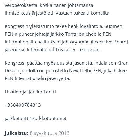
veropetoksesta, koska hänen johtamansa
ihmisoikeusjärjestö otti vastaan tukea ulkomailta.
Kongressin yleisistunto tekee henkilövalintoja. Suomen
PENin puheenjohtaja Jarkko Tontti on ehdolla PEN
Internationalin hallituksen johtoryhmän (Executive Board)
jäseneksi, International Treasurer -tehtävään.
Kongressi päättää myös uusista jäsenistä. Intialaisen Kiran
Desain johdolla on perustettu New Delhi PEN, joka hakee
PEN Internationalin jäsenyyttä.
Lisätietoja: Jarkko Tontti
+358400784313
jarkkotontti@jarkkotontti.net
Julkaistu:
8 syyskuuta 2013