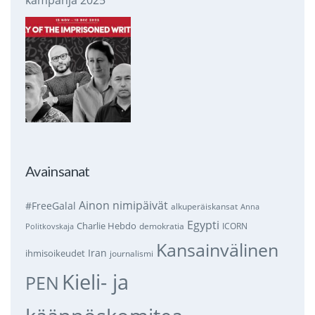
kampanja 2025
Avainsanat
Ainon nimipäivät
#FreeGalal
alkuperäiskansat
Anna
Egypti
Charlie Hebdo
demokratia
ICORN
Politkovskaja
Kansainvälinen
Iran
ihmisoikeudet
journalismi
Kieli- ja
PEN