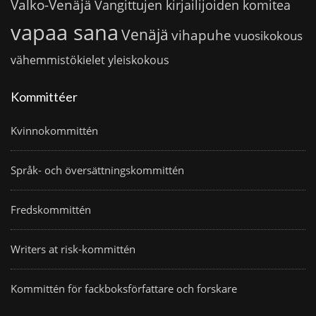
Valko-Venäjä
Vangittujen kirjailijoiden komitea
vapaa sana
Venäjä
vihapuhe
vuosikokous
vähemmistökielet
yleiskokous
Kommittéer
Kvinnokommittén
Språk- och översättningskommittén
Fredskommittén
Writers at risk-kommittén
Kommittén för fackboksförfattare och forskare