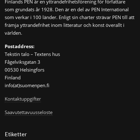
Finlands PEN är en yttrandefrihetsförening för författare
som grundats år 1928. Den är en del av PEN International
som verkar i 100 länder. Enligt sin charter strävar PEN till att
främja yttrandefrihet inom litteratur och konst överallt i
världen.
Postaddress:
Tekstin talo – Textens hus
Fågelviksgatan 3
00530 Helsingfors
Finland
info(at)suomenpen.fi
Kontaktuppgifter
Saavutettavuusseloste
Etiketter