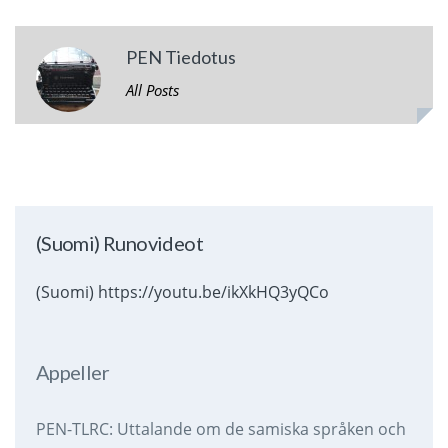
PEN Tiedotus
All Posts
(Suomi) Runovideot
(Suomi) https://youtu.be/ikXkHQ3yQCo
Appeller
PEN-TLRC: Uttalande om de samiska språken och