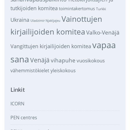
tutkijoiden komitea
toimintakertomus
Turkki
Vainottujen
Ukraina
Uladzimir Njakljajeu
kirjailijoiden komitea
Valko-Venäjä
vapaa
Vangittujen kirjailijoiden komitea
sana
Venäjä
vihapuhe
vuosikokous
vähemmistökielet
yleiskokous
Linkit
ICORN
PEN centres