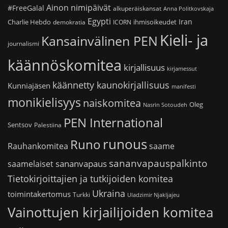
Ainon nimipäivät
#FreeGalal
alkuperäiskansat
Anna Politkovskaja
Egypti
Iran
Charlie Hebdo
ihmisoikeudet
demokratia
ICORN
Kieli- ja
Kansainvälinen PEN
journalismi
käännöskomitea
kirjallisuus
kirjamessut
käännetty kaunokirjallisuus
Kunniajäsen
manifesti
monikielisyys
naiskomitea
Oleg
Nasrin Sotoudeh
PEN International
Sentsov
Palestiina
runous
Runo
saame
Rauhankomitea
sananvapauspalkinto
sananvapaus
saamelaiset
Tietokirjoittajien ja tutkijoiden komitea
Ukraina
toimintakertomus
Turkki
Uladzimir Njakljajeu
Vainottujen kirjailijoiden komitea