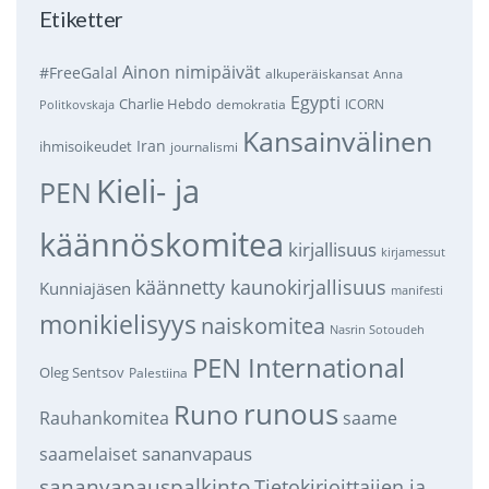
Etiketter
Ainon nimipäivät
#FreeGalal
alkuperäiskansat
Anna
Egypti
Charlie Hebdo
demokratia
ICORN
Politkovskaja
Kansainvälinen
Iran
ihmisoikeudet
journalismi
Kieli- ja
PEN
käännöskomitea
kirjallisuus
kirjamessut
käännetty kaunokirjallisuus
Kunniajäsen
manifesti
monikielisyys
naiskomitea
Nasrin Sotoudeh
PEN International
Oleg Sentsov
Palestiina
runous
Runo
saame
Rauhankomitea
sananvapaus
saamelaiset
sananvapauspalkinto
Tietokirjoittajien ja