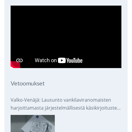
Vetoomukset
Valko-Venäjä: Lausunto vankilaviranomaisten
harjoittamasta järjestelmällisestä käsikirjoitusten
takavarikoinnista ja tuhoamisesta