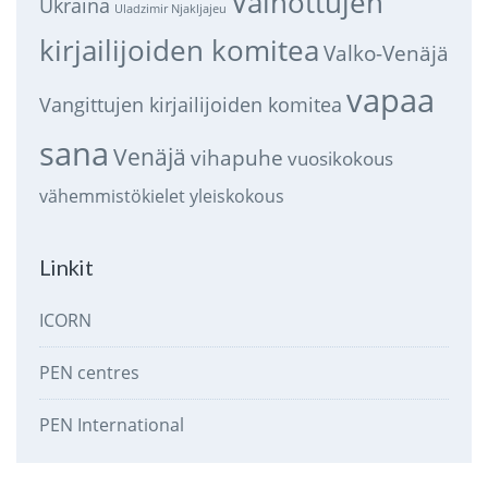
Vainottujen
Ukraina
Uladzimir Njakljajeu
kirjailijoiden komitea
Valko-Venäjä
vapaa
Vangittujen kirjailijoiden komitea
sana
Venäjä
vihapuhe
vuosikokous
vähemmistökielet
yleiskokous
Linkit
ICORN
PEN centres
PEN International