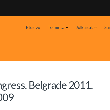
Avaa
Avaa
Etusivu
Toiminta
Julkaisut
Sa
alavalikko
alavali
gress. Belgrade 2011.
 009