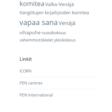
komitea
Valko-Venäjä
Vangittujen kirjailijoiden komitea
vapaa sana
Venäjä
vihapuhe
vuosikokous
vähemmistökielet
yleiskokous
Linkit
ICORN
PEN centres
PEN International