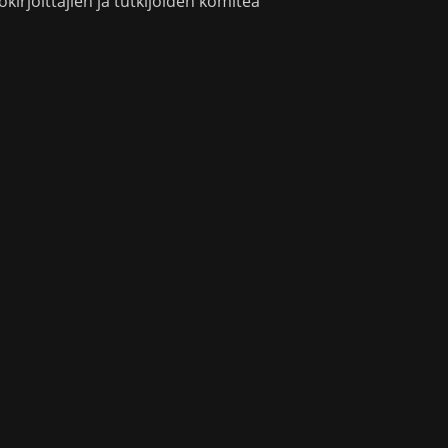
okirjoittajien ja tutkijoiden komitea