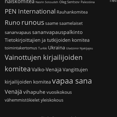
Tiet
naiskomitea
Oleg Sentsov
Palestiina
Nasrin Sotoudeh
PEN International
Rauhankomitea
runous
Runo
saame
saamelaiset
sananvapauspalkinto
sananvapaus
Tietokirjoittajien ja tutkijoiden komitea
Ukraina
toimintakertomus
Turkki
Uladzimir Njakljajeu
Vainottujen kirjailijoiden
komitea
Valko-Venäjä
Vangittujen
vapaa sana
kirjailijoiden komitea
Venäjä
vihapuhe
vuosikokous
vähemmistökielet
yleiskokous