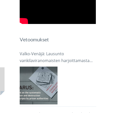
Vetoomukset
Valko-Venäjä: Lausunto
vankilaviranomaisten harjoittamasta
järjestelmällisestä käsikirjoitusten
takavarikoinnista ja tuhoamisesta