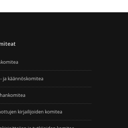
miteat
skomitea
i- ja käännöskomitea
hankomitea
ottujen kirjailijoiden komitea