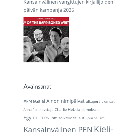
Kansainvälinen vangittujen kirjailijoiden
päivän kampanja 2025
Avainsanat
Ainon nimipäivät
#FreeGalal
alkuperäiskansat
Charlie Hebdo
demokratia
Anna Politkovskaja
Egypti
Iran
ihmisoikeudet
ICORN
journalismi
Kieli-
Kansainvälinen PEN