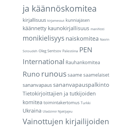
ja käännöskomitea
kirjallisuus
kunniajäsen
kirjamessut
käännetty kaunokirjallisuus
manifesti
monikielisyys
naiskomitea
Nasrin
PEN
Oleg Sentsov
Palestiina
Sotoudeh
International
Rauhankomitea
runous
Runo
saame
saamelaiset
sananvapauspalkinto
sananvapaus
Tietokirjoittajien ja tutkijoiden
komitea
toimintakertomus
Turkki
Ukraina
Uladzimir Njakljajeu
Vainottujen kirjailijoiden