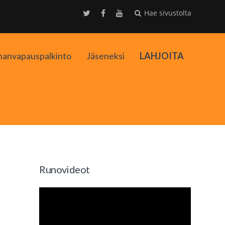
Hae sivustolta
nanvapauspalkinto
Jäseneksi
LAHJOITA
kko
Runovideot