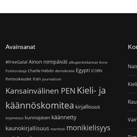
Avainsanat
Ko
Ainon nimipäivät
#FreeGalal
alkuperäiskansat
Anna
Nai
Egypti
Charlie Hebdo
demokratia
ICORN
Politkovskaja
Iran
ihmisoikeudet
journalismi
Kiel
Kieli- ja
Kansainvälinen PEN
Rau
käännöskomitea
kirjallisuus
käännetty
kunniajäsen
kirjamessut
Vain
monikielisyys
kaunokirjallisuus
manifesti