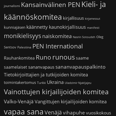
Kieli- ja
Kansainvälinen PEN
journalismi
käännöskomitea
kirjallisuus
kirjamessut
käännetty kaunokirjallisuus
kunniajäsen
manifesti
monikielisyys
naiskomitea
Oleg
Nasrin Sotoudeh
PEN International
Sentsov
Palestiina
runous
Runo
saame
Rauhankomitea
sananvapauspalkinto
sananvapaus
saamelaiset
Tietokirjoittajien ja tutkijoiden komitea
Ukraina
toimintakertomus
Turkki
Uladzimir Njakljajeu
Vainottujen kirjailijoiden komitea
Valko-Venäjä
Vangittujen kirjailijoiden komitea
vapaa sana
Venäjä
vihapuhe
vuosikokous