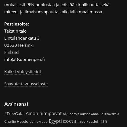
mukaisesti PEN puolustaa ja edistää kirjallisuutta sekä
taiteen- ja ilmaisunvapautta kaikkialla maailmassa.
Postiosoite:
Tekstin talo
Lintulahdenkatu 3
00530 Helsinki
Finland
info(at)suomenpen.fi
Kaikki yhteystiedot
Saavutettavuusseloste
Avainsanat
Ainon nimipäivät
#FreeGalal
alkuperäiskansat
Anna Politkovskaja
Egypti
Iran
Charlie Hebdo
ihmisoikeudet
demokratia
ICORN