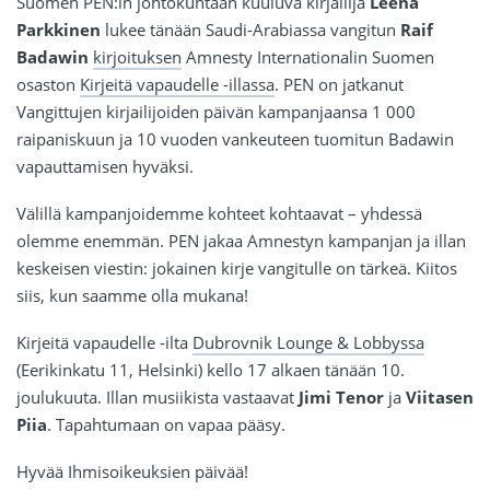
Suomen PEN:in johtokuntaan kuuluva kirjailija
Leena
Parkkinen
lukee tänään Saudi-Arabiassa vangitun
Raif
Badawin
kirjoituksen
Amnesty Internationalin Suomen
osaston
Kirjeitä vapaudelle -illassa
. PEN on jatkanut
Vangittujen kirjailijoiden päivän kampanjaansa 1 000
raipaniskuun ja 10 vuoden vankeuteen tuomitun Badawin
vapauttamisen hyväksi.
Välillä kampanjoidemme kohteet kohtaavat – yhdessä
olemme enemmän. PEN jakaa Amnestyn kampanjan ja illan
keskeisen viestin: jokainen kirje vangitulle on tärkeä. Kiitos
siis, kun saamme olla mukana!
Kirjeitä vapaudelle -ilta
Dubrovnik Lounge & Lobbyssa
(Eerikinkatu 11, Helsinki) kello 17 alkaen tänään 10.
joulukuuta. Illan musiikista vastaavat
Jimi Tenor
ja
Viitasen
Piia
. Tapahtumaan on vapaa pääsy.
Hyvää Ihmisoikeuksien päivää!