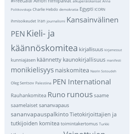
Ainon nimipäivät
#FreeGalal
alkuperäiskansat
Anna
Egypti
Charlie Hebdo
demokratia
ICORN
Politkovskaja
Kansainvälinen
Iran
ihmisoikeudet
journalismi
Kieli- ja
PEN
käännöskomitea
kirjallisuus
kirjamessut
käännetty kaunokirjallisuus
kunniajäsen
manifesti
monikielisyys
naiskomitea
Nasrin Sotoudeh
PEN International
Oleg Sentsov
Palestiina
runous
Runo
saame
Rauhankomitea
sananvapaus
saamelaiset
sananvapauspalkinto
Tietokirjoittajien ja
tutkijoiden komitea
toimintakertomus
Turkki