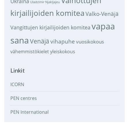
Vainottujen
Ukraina
Uladzimir Njakljajeu
kirjailijoiden komitea
Valko-Venäjä
vapaa
Vangittujen kirjailijoiden komitea
sana
Venäjä
vihapuhe
vuosikokous
vähemmistökielet
yleiskokous
Linkit
ICORN
PEN centres
PEN International