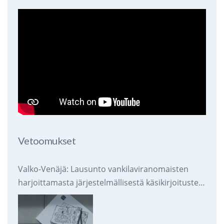
Vetoomukset
Valko-Venäjä: Lausunto vankilaviranomaisten
harjoittamasta järjestelmällisestä käsikirjoitusten
takavarikoinnista ja tuhoamisesta