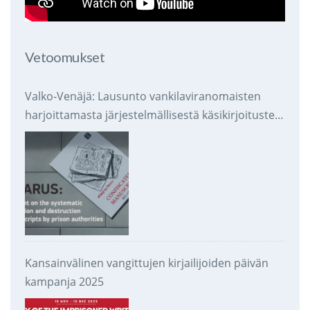
Vetoomukset
Valko-Venäjä: Lausunto vankilaviranomaisten
harjoittamasta järjestelmällisestä käsikirjoitusten
takavarikoinnista ja tuhoamisesta
Kansainvälinen vangittujen kirjailijoiden päivän
kampanja 2025