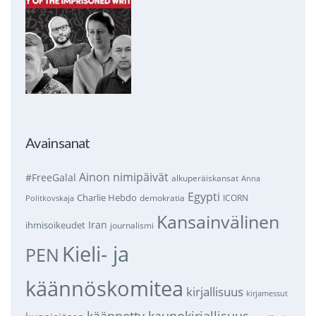
Avainsanat
Ainon nimipäivät
#FreeGalal
alkuperäiskansat
Anna
Egypti
Charlie Hebdo
demokratia
ICORN
Politkovskaja
Kansainvälinen
Iran
ihmisoikeudet
journalismi
Kieli- ja
PEN
käännöskomitea
kirjallisuus
kirjamessut
käännetty kaunokirjallisuus