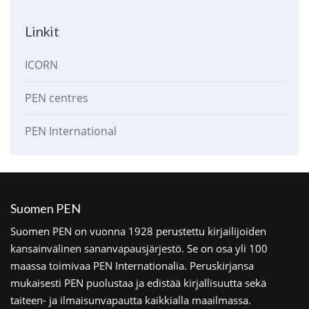
Linkit
ICORN
PEN centres
PEN International
Suomen PEN
Suomen PEN on vuonna 1928 perustettu kirjailijoiden
kansainvälinen sananvapausjärjestö. Se on osa yli 100
maassa toimivaa PEN Internationalia. Peruskirjansa
mukaisesti PEN puolustaa ja edistää kirjallisuutta sekä
taiteen- ja ilmaisunvapautta kaikkialla maailmassa.