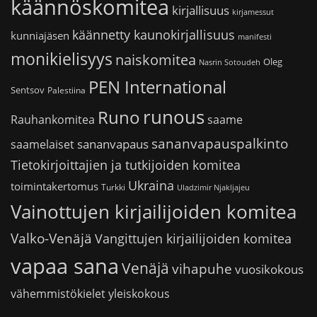
käännöskomitea
kirjallisuus
kirjamessut
käännetty kaunokirjallisuus
kunniajäsen
manifesti
monikielisyys
naiskomitea
Oleg
Nasrin Sotoudeh
PEN International
Sentsov
Palestiina
runous
Runo
saame
Rauhankomitea
sananvapauspalkinto
sananvapaus
saamelaiset
Tietokirjoittajien ja tutkijoiden komitea
Ukraina
toimintakertomus
Turkki
Uladzimir Njakljajeu
Vainottujen kirjailijoiden komitea
Valko-Venäjä
Vangittujen kirjailijoiden komitea
vapaa sana
Venäjä
vihapuhe
vuosikokous
vähemmistökielet
yleiskokous