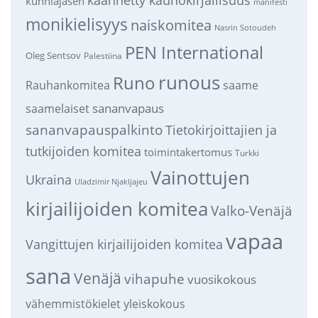
kunniajäsen
manifesti
monikielisyys
naiskomitea
Nasrin Sotoudeh
PEN International
Oleg Sentsov
Palestiina
runous
Runo
saame
Rauhankomitea
sananvapaus
saamelaiset
sananvapauspalkinto
Tietokirjoittajien ja
tutkijoiden komitea
toimintakertomus
Turkki
Vainottujen
Ukraina
Uladzimir Njakljajeu
kirjailijoiden komitea
Valko-Venäjä
vapaa
Vangittujen kirjailijoiden komitea
sana
Venäjä
vihapuhe
vuosikokous
vähemmistökielet
yleiskokous