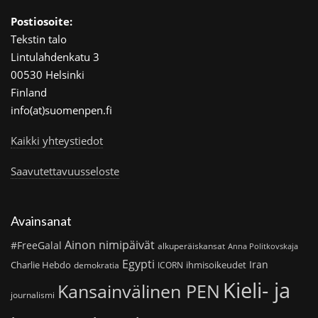
Postiosoite:
Tekstin talo
Lintulahdenkatu 3
00530 Helsinki
Finland
info(at)suomenpen.fi
Kaikki yhteystiedot
Saavutettavuusseloste
Avainsanat
Ainon nimipäivät
#FreeGalal
alkuperäiskansat
Anna Politkovskaja
Egypti
Iran
Charlie Hebdo
ihmisoikeudet
demokratia
ICORN
Kieli- ja
Kansainvälinen PEN
journalismi