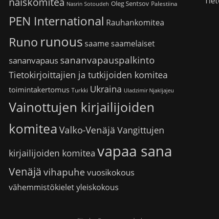
Tiet
naiskomitea
Oleg Sentsov
Palestiina
Nasrin Sotoudeh
PEN International
Rauhankomitea
runous
Runo
saame
saamelaiset
sananvapauspalkinto
sananvapaus
Tietokirjoittajien ja tutkijoiden komitea
Ukraina
toimintakertomus
Turkki
Uladzimir Njakljajeu
Vainottujen kirjailijoiden
komitea
Valko-Venäjä
Vangittujen
vapaa sana
kirjailijoiden komitea
Venäjä
vihapuhe
vuosikokous
vähemmistökielet
yleiskokous