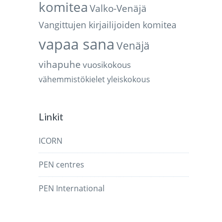
komitea
Valko-Venäjä
Vangittujen kirjailijoiden komitea
vapaa sana
Venäjä
vihapuhe
vuosikokous
vähemmistökielet
yleiskokous
Linkit
ICORN
PEN centres
PEN International