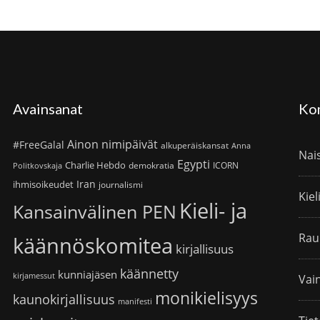
Avainsanat
Ko
Ainon nimipäivät
#FreeGalal
alkuperäiskansat
Anna
Nai
Egypti
Charlie Hebdo
demokratia
ICORN
Politkovskaja
Iran
ihmisoikeudet
journalismi
Kiel
Kieli- ja
Kansainvälinen PEN
Rau
käännöskomitea
kirjallisuus
käännetty
kunniajäsen
kirjamessut
Vain
monikielisyys
kaunokirjallisuus
manifesti