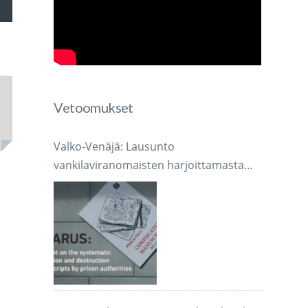
voimakkuutta
Vetoomukset
mmaksi
Valko-Venäjä: Lausunto
mmäksi.
vankilaviranomaisten harjoittamasta
järjestelmällisestä käsikirjoitusten
takavarikoinnista ja tuhoamisesta