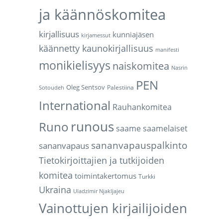
ja käännöskomitea
kirjallisuus
kunniajäsen
kirjamessut
käännetty kaunokirjallisuus
manifesti
monikielisyys
naiskomitea
Nasrin
PEN
Oleg Sentsov
Palestiina
Sotoudeh
International
Rauhankomitea
runous
Runo
saame
saamelaiset
sananvapauspalkinto
sananvapaus
Tietokirjoittajien ja tutkijoiden
komitea
toimintakertomus
Turkki
Ukraina
Uladzimir Njakljajeu
Vainottujen kirjailijoiden