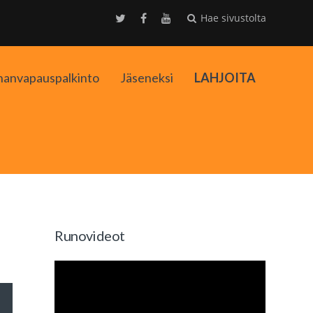
Hae sivustolta
nanvapauspalkinto
Jäseneksi
LAHJOITA
kko
Runovideot
äppäimillä