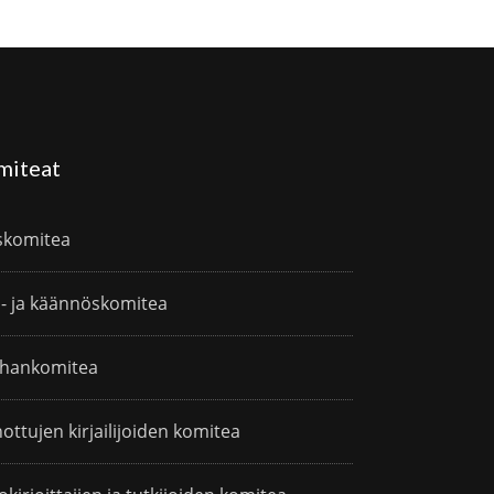
miteat
skomitea
i- ja käännöskomitea
hankomitea
ottujen kirjailijoiden komitea