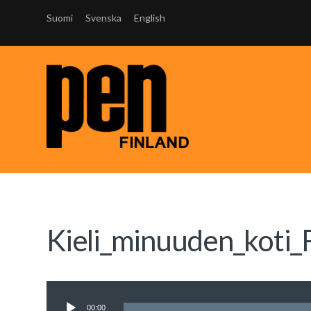
Suomi
Svenska
English
Kieli_minuuden_koti_
Äänitoistin
00:00