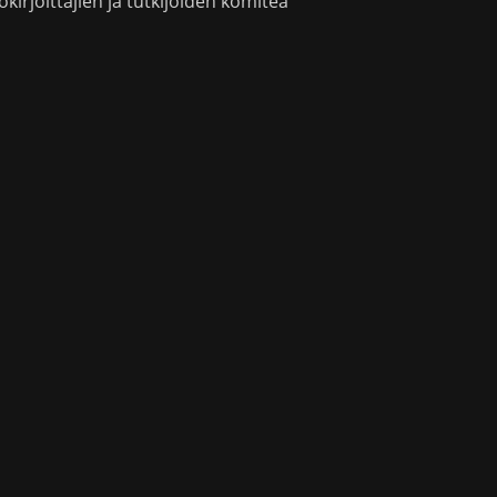
okirjoittajien ja tutkijoiden komitea