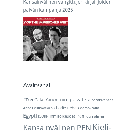
Kansainvälinen vangittujen kirjailijoiden
päivän kampanja 2025
Avainsanat
Ainon nimipäivät
#FreeGalal
alkuperäiskansat
Charlie Hebdo
demokratia
Anna Politkovskaja
Egypti
Iran
ihmisoikeudet
ICORN
journalismi
Kieli-
Kansainvälinen PEN