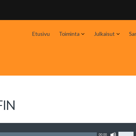
Avaa
Avaa
Etusivu
Toiminta
Julkaisut
Sa
alavalikko
alavali
FIN
Nuolin
00:00