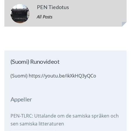
PEN Tiedotus
All Posts
(Suomi) Runovideot
(Suomi) https://youtu.be/ikXkHQ3yQCo
Appeller
PEN-TLRC: Uttalande om de samiska språken och
sen samiska litteraturen