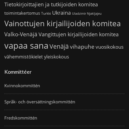
Tietokirjoittajien ja tutkijoiden komitea
Ukraina
toimintakertomus
Turkki
Uladzimir Njakljajeu
Vainottujen kirjailijoiden komitea
Valko-Venäjä
Vangittujen kirjailijoiden komitea
vapaa sana
Venäjä
vihapuhe
vuosikokous
vähemmistökielet
yleiskokous
Kommittéer
Kvinnokommittén
Språk- och översättningskommittén
Fredskommittén