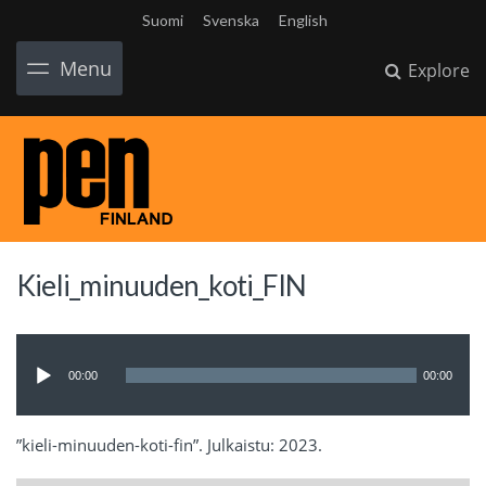
Suomi
Svenska
English
Menu
Explore
Kieli_minuuden_koti_FIN
Ljudspelare
00:00
00:00
”kieli-minuuden-koti-fin”. Julkaistu: 2023.