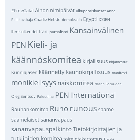
Ainon nimipäivät
#FreeGalal
alkuperäiskansat
Anna
Egypti
Charlie Hebdo
demokratia
ICORN
Politkovskaja
Kansainvälinen
Iran
ihmisoikeudet
journalismi
Kieli- ja
PEN
käännöskomitea
kirjallisuus
kirjamessut
käännetty kaunokirjallisuus
Kunniajäsen
manifesti
monikielisyys
naiskomitea
Nasrin Sotoudeh
PEN International
Oleg Sentsov
Palestiina
runous
Runo
saame
Rauhankomitea
sananvapaus
saamelaiset
sananvapauspalkinto
Tietokirjoittajien ja
tutkijoiden komitea
toimintakertomus
Turkki