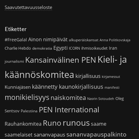
Saavutettavuusseloste
Etiketter
Ainon nimipäivät
#FreeGalal
alkuperäiskansat
Anna Politkovskaja
Egypti
Iran
Charlie Hebdo
ihmisoikeudet
demokratia
ICORN
Kieli- ja
Kansainvälinen PEN
journalismi
käännöskomitea
kirjallisuus
kirjamessut
käännetty kaunokirjallisuus
Kunniajäsen
manifesti
monikielisyys
naiskomitea
Oleg
Nasrin Sotoudeh
PEN International
Sentsov
Palestiina
runous
Runo
saame
Rauhankomitea
sananvapauspalkinto
sananvapaus
saamelaiset