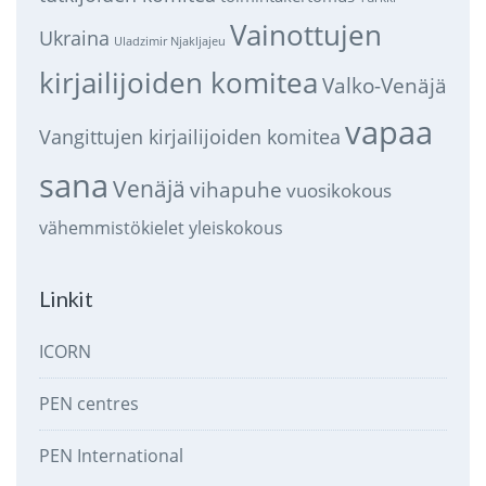
Vainottujen
Ukraina
Uladzimir Njakljajeu
kirjailijoiden komitea
Valko-Venäjä
vapaa
Vangittujen kirjailijoiden komitea
sana
Venäjä
vihapuhe
vuosikokous
vähemmistökielet
yleiskokous
Linkit
ICORN
PEN centres
PEN International