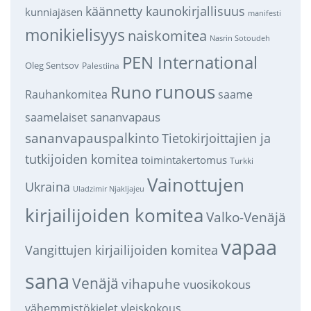
käännetty kaunokirjallisuus
kunniajäsen
manifesti
monikielisyys
naiskomitea
Nasrin Sotoudeh
PEN International
Oleg Sentsov
Palestiina
runous
Runo
saame
Rauhankomitea
sananvapaus
saamelaiset
sananvapauspalkinto
Tietokirjoittajien ja
tutkijoiden komitea
toimintakertomus
Turkki
Vainottujen
Ukraina
Uladzimir Njakljajeu
kirjailijoiden komitea
Valko-Venäjä
vapaa
Vangittujen kirjailijoiden komitea
sana
Venäjä
vihapuhe
vuosikokous
vähemmistökielet
yleiskokous