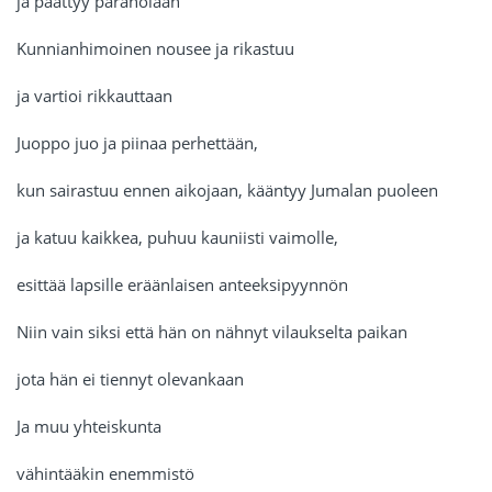
ja päättyy paranoiaan
Kunnianhimoinen nousee ja rikastuu
ja vartioi rikkauttaan
Juoppo juo ja piinaa perhettään,
kun sairastuu ennen aikojaan, kääntyy Jumalan puoleen
ja katuu kaikkea, puhuu kauniisti vaimolle,
esittää lapsille eräänlaisen anteeksipyynnön
Niin vain siksi että hän on nähnyt vilaukselta paikan
jota hän ei tiennyt olevankaan
Ja muu yhteiskunta
vähintääkin enemmistö