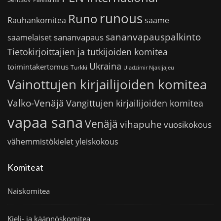
runous
Runo
saame
Rauhankomitea
sananvapauspalkinto
sananvapaus
saamelaiset
Tietokirjoittajien ja tutkijoiden komitea
Ukraina
toimintakertomus
Turkki
Uladzimir Njakljajeu
Vainottujen kirjailijoiden komitea
Valko-Venäjä
Vangittujen kirjailijoiden komitea
vapaa sana
Venäjä
vihapuhe
vuosikokous
vähemmistökielet
yleiskokous
Komiteat
Naiskomitea
Kieli- ja käännöskomitea