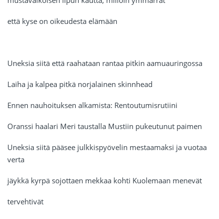
mustavalkoisen lipun kautta, milloin ymmärrät
että kyse on oikeudesta elämään
Uneksia siitä että raahataan rantaa pitkin aamuauringossa
Laiha ja kalpea pitkä norjalainen skinnhead
Ennen nauhoituksen alkamista: Rentoutumisrutiini
Oranssi haalari Meri taustalla Mustiin pukeutunut paimen
Uneksia siitä pääsee julkkispyövelin mestaamaksi ja vuotaa
verta
jäykkä kyrpä sojottaen mekkaa kohti Kuolemaan menevät
tervehtivät