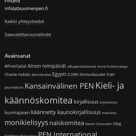
Finland
info(at)suomenpen.fi
Kaikki yhteystiedot
Saavutettavuusseloste
Avainsanat
Ainon nimipäivät
#FreeGalal
alkuperäiskansat
Anna Politkovskaja
Egypti
Iran
Charlie Hebdo
ihmisoikeudet
demokratia
ICORN
Kieli- ja
Kansainvälinen PEN
journalismi
käännöskomitea
kirjallisuus
kirjamessut
käännetty kaunokirjallisuus
kunniajäsen
manifesti
monikielisyys
naiskomitea
Oleg
Nasrin Sotoudeh
PEN International
Sentsov
Palestiina