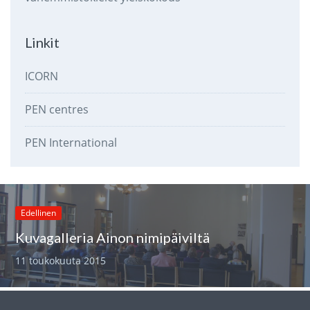
Linkit
ICORN
PEN centres
PEN International
Edellinen
Kuvagalleria Ainon nimipäiviltä
11 toukokuuta 2015