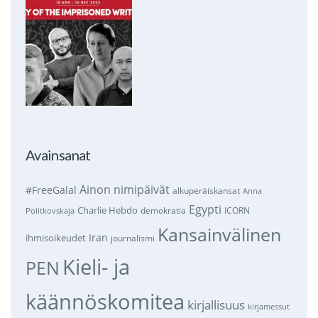
Avainsanat
Ainon nimipäivät
#FreeGalal
alkuperäiskansat
Anna
Egypti
Charlie Hebdo
demokratia
ICORN
Politkovskaja
Kansainvälinen
Iran
ihmisoikeudet
journalismi
Kieli- ja
PEN
käännöskomitea
kirjallisuus
kirjamessut