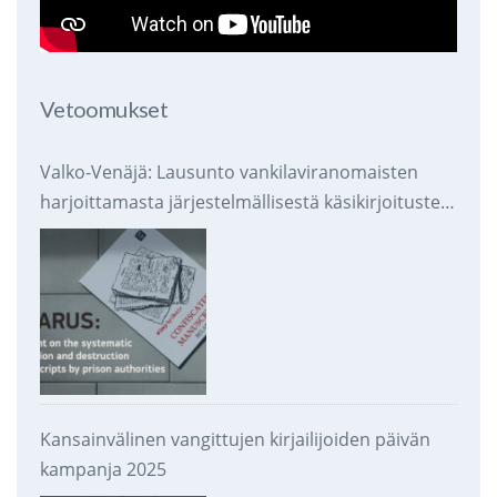
Vetoomukset
Valko-Venäjä: Lausunto vankilaviranomaisten
harjoittamasta järjestelmällisestä käsikirjoitusten
takavarikoinnista ja tuhoamisesta
Kansainvälinen vangittujen kirjailijoiden päivän
kampanja 2025