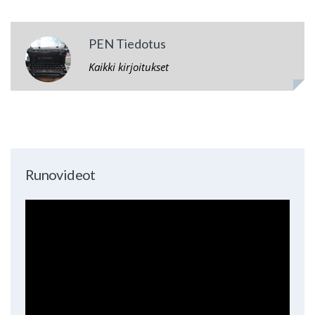
PEN Tiedotus
Kaikki kirjoitukset
Runovideot