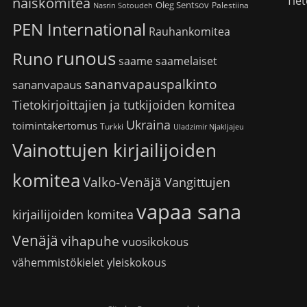
Tiet
naiskomitea
Oleg Sentsov
Palestiina
Nasrin Sotoudeh
PEN International
Rauhankomitea
runous
Runo
saame
saamelaiset
sananvapauspalkinto
sananvapaus
Tietokirjoittajien ja tutkijoiden komitea
Ukraina
toimintakertomus
Turkki
Uladzimir Njakljajeu
Vainottujen kirjailijoiden
komitea
Valko-Venäjä
Vangittujen
vapaa sana
kirjailijoiden komitea
Venäjä
vihapuhe
vuosikokous
vähemmistökielet
yleiskokous