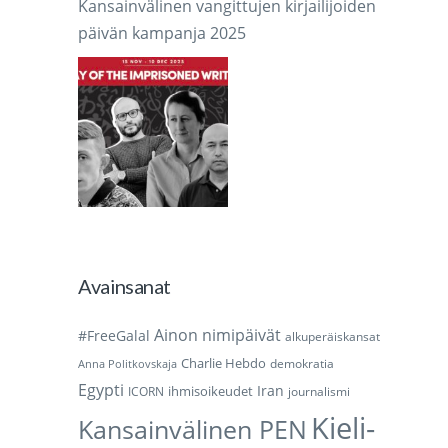
Kansainvälinen vangittujen kirjailijoiden
päivän kampanja 2025
Avainsanat
Ainon nimipäivät
#FreeGalal
alkuperäiskansat
Charlie Hebdo
demokratia
Anna Politkovskaja
Egypti
Iran
ihmisoikeudet
ICORN
journalismi
Kieli-
Kansainvälinen PEN