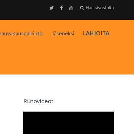
Hae sivustolta
nanvapauspalkinto
Jäseneksi
LAHJOITA
kko
Runovideot