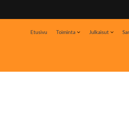
Avaa
Avaa
Etusivu
Toiminta
Julkaisut
Sa
alavalikko
alavali