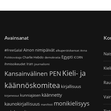
Avainsanat
Ko
Ainon nimipäivät
#FreeGalal
alkuperäiskansat
Anna
Nai
Egypti
Charlie Hebdo
demokratia
ICORN
Politkovskaja
Iran
ihmisoikeudet
journalismi
Kiel
Kieli- ja
Kansainvälinen PEN
Rau
käännöskomitea
kirjallisuus
käännetty
kunniajäsen
kirjamessut
Vain
monikielisyys
kaunokirjallisuus
manifesti