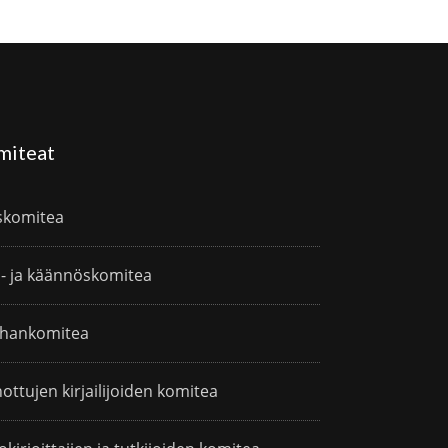
miteat
skomitea
i- ja käännöskomitea
hankomitea
ottujen kirjailijoiden komitea