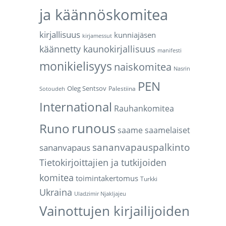
ja käännöskomitea
kirjallisuus
kunniajäsen
kirjamessut
käännetty kaunokirjallisuus
manifesti
monikielisyys
naiskomitea
Nasrin
PEN
Oleg Sentsov
Palestiina
Sotoudeh
International
Rauhankomitea
runous
Runo
saame
saamelaiset
sananvapauspalkinto
sananvapaus
Tietokirjoittajien ja tutkijoiden
komitea
toimintakertomus
Turkki
Ukraina
Uladzimir Njakljajeu
Vainottujen kirjailijoiden