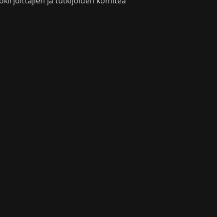
okirjoittajien ja tutkijoiden komitea