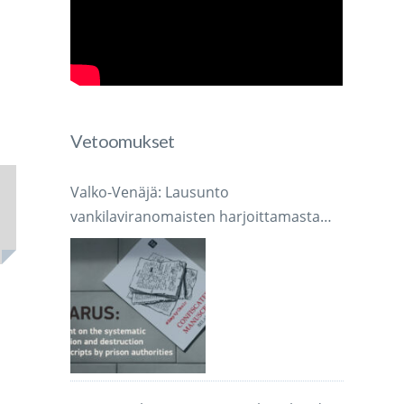
Vetoomukset
Valko-Venäjä: Lausunto
vankilaviranomaisten harjoittamasta
järjestelmällisestä käsikirjoitusten
takavarikoinnista ja tuhoamisesta