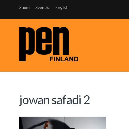
Suomi
Svenska
English
jowan safadi 2