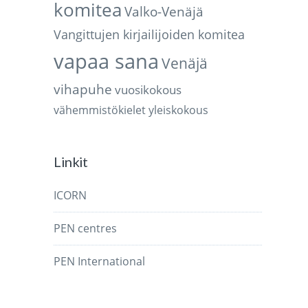
komitea
Valko-Venäjä
Vangittujen kirjailijoiden komitea
vapaa sana
Venäjä
vihapuhe
vuosikokous
vähemmistökielet
yleiskokous
Linkit
ICORN
PEN centres
PEN International