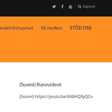
Explore
andefrihetspriset
Bli medlem
STÖD OSS
ko
(Suomi) Runovideot
(Suomi) https://youtu.be/ikXkHQ3yQCo