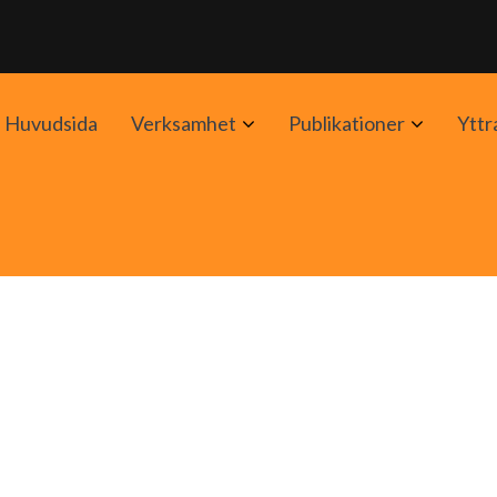
Avaa
Avaa
Huvudsida
Verksamhet
Publikationer
Yttr
alavalikko
alavalik