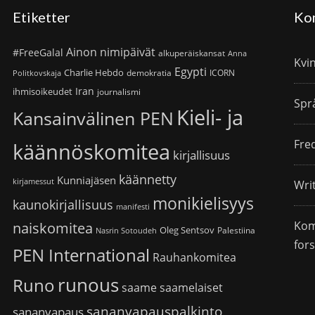
Etiketter
Ko
Ainon nimipäivät
#FreeGalal
alkuperäiskansat
Anna
Kvi
Egypti
Charlie Hebdo
demokratia
ICORN
Politkovskaja
Iran
ihmisoikeudet
journalismi
Spr
Kieli- ja
Kansainvälinen PEN
Fre
käännöskomitea
kirjallisuus
käännetty
Kunniajäsen
kirjamessut
Wri
monikielisyys
kaunokirjallisuus
manifesti
Kom
naiskomitea
Oleg Sentsov
Palestiina
Nasrin Sotoudeh
for
PEN International
Rauhankomitea
runous
Runo
saame
saamelaiset
sananvapauspalkinto
sananvapaus