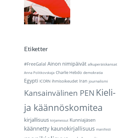
Etiketter
Ainon nimipäivät
#FreeGalal
alkuperäiskansat
Charlie Hebdo
demokratia
Anna Politkovskaja
Egypti
Iran
ihmisoikeudet
ICORN
journalismi
Kieli-
Kansainvälinen PEN
ja käännöskomitea
kirjallisuus
Kunniajäsen
kirjamessut
käännetty kaunokirjallisuus
manifesti