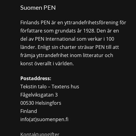
Suomen PEN
Finlands PEN är en yttrandefrihetsförening för
författare som grundats år 1928. Den är en
del av PEN International som verkar i 100
länder. Enligt sin charter strävar PEN till att
främja yttrandefrihet inom litteratur och
konst överallt i världen.
Postaddress:
Tekstin talo – Textens hus
Fågelviksgatan 3
00530 Helsingfors
Finland
info(at)suomenpen.fi
Kontaktuppgifter