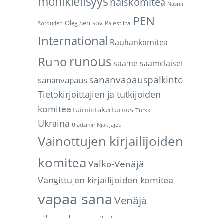
monikielisyys
naiskomitea
Nasrin
PEN
Oleg Sentsov
Palestiina
Sotoudeh
International
Rauhankomitea
runous
Runo
saame
saamelaiset
sananvapauspalkinto
sananvapaus
Tietokirjoittajien ja tutkijoiden
komitea
toimintakertomus
Turkki
Ukraina
Uladzimir Njakljajeu
Vainottujen kirjailijoiden
komitea
Valko-Venäjä
Vangittujen kirjailijoiden komitea
vapaa sana
Venäjä