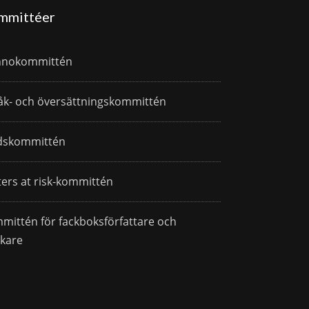
mmittéer
nnokommittén
åk- och översättningskommittén
dskommittén
ters at risk-kommittén
mittén för fackboksförfattare och
skare