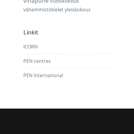
vihapuhe
vuosikokous
vähemmistökielet
yleiskokous
Linkit
ICORN
PEN centres
PEN International