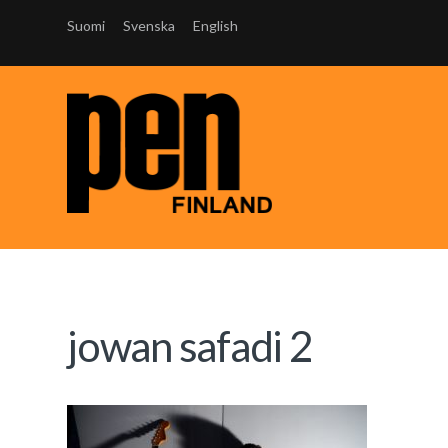
Suomi
Svenska
English
jowan safadi 2