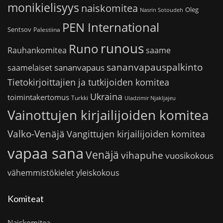
monikielisyys
naiskomitea
Oleg
Nasrin Sotoudeh
PEN International
Sentsov
Palestiina
runous
Runo
saame
Rauhankomitea
sananvapauspalkinto
sananvapaus
saamelaiset
Tietokirjoittajien ja tutkijoiden komitea
Ukraina
toimintakertomus
Turkki
Uladzimir Njakljajeu
Vainottujen kirjailijoiden komitea
Valko-Venäjä
Vangittujen kirjailijoiden komitea
vapaa sana
Venäjä
vihapuhe
vuosikokous
vähemmistökielet
yleiskokous
Komiteat
Naiskomitea