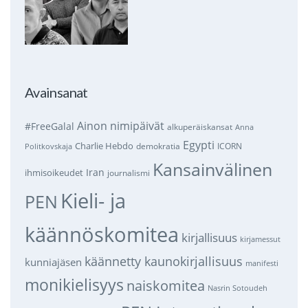
Avainsanat
Ainon nimipäivät
#FreeGalal
alkuperäiskansat
Anna
Egypti
Charlie Hebdo
demokratia
ICORN
Politkovskaja
Kansainvälinen
Iran
ihmisoikeudet
journalismi
Kieli- ja
PEN
käännöskomitea
kirjallisuus
kirjamessut
käännetty kaunokirjallisuus
kunniajäsen
manifesti
monikielisyys
naiskomitea
Nasrin Sotoudeh