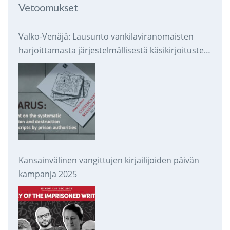
Vetoomukset
Valko-Venäjä: Lausunto vankilaviranomaisten
harjoittamasta järjestelmällisestä käsikirjoitusten
takavarikoinnista ja tuhoamisesta
Kansainvälinen vangittujen kirjailijoiden päivän
kampanja 2025