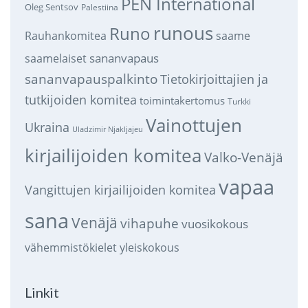
PEN International
Oleg Sentsov
Palestiina
runous
Runo
saame
Rauhankomitea
sananvapaus
saamelaiset
sananvapauspalkinto
Tietokirjoittajien ja
tutkijoiden komitea
toimintakertomus
Turkki
Vainottujen
Ukraina
Uladzimir Njakljajeu
kirjailijoiden komitea
Valko-Venäjä
vapaa
Vangittujen kirjailijoiden komitea
sana
Venäjä
vihapuhe
vuosikokous
vähemmistökielet
yleiskokous
Linkit