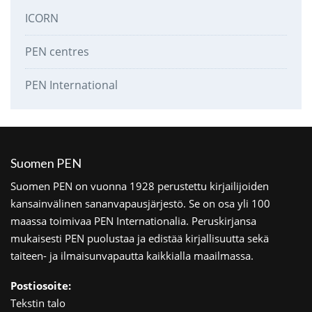
ICORN
PEN centres
PEN International
Suomen PEN
Suomen PEN on vuonna 1928 perustettu kirjailijoiden
kansainvälinen sananvapausjärjestö. Se on osa yli 100
maassa toimivaa PEN Internationalia. Peruskirjansa
mukaisesti PEN puolustaa ja edistää kirjallisuutta sekä
taiteen- ja ilmaisunvapautta kaikkialla maailmassa.
Postiosoite:
Tekstin talo