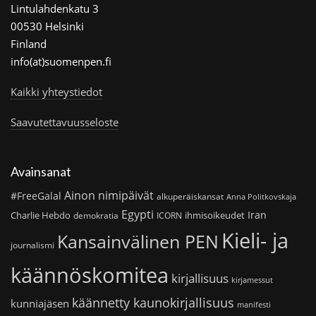
Lintulahdenkatu 3
00530 Helsinki
Finland
info(at)suomenpen.fi
Kaikki yhteystiedot
Saavutettavuusseloste
Avainsanat
Ainon nimipäivät
#FreeGalal
alkuperäiskansat
Anna Politkovskaja
Egypti
Iran
Charlie Hebdo
ihmisoikeudet
demokratia
ICORN
Kieli- ja
Kansainvälinen PEN
journalismi
käännöskomitea
kirjallisuus
kirjamessut
käännetty kaunokirjallisuus
kunniajäsen
manifesti