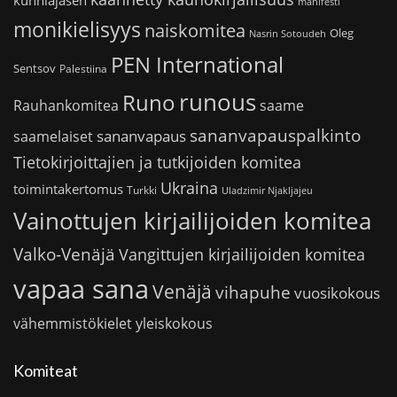
kunniajäsen
manifesti
monikielisyys
naiskomitea
Oleg
Nasrin Sotoudeh
PEN International
Sentsov
Palestiina
runous
Runo
saame
Rauhankomitea
sananvapauspalkinto
sananvapaus
saamelaiset
Tietokirjoittajien ja tutkijoiden komitea
Ukraina
toimintakertomus
Turkki
Uladzimir Njakljajeu
Vainottujen kirjailijoiden komitea
Valko-Venäjä
Vangittujen kirjailijoiden komitea
vapaa sana
Venäjä
vihapuhe
vuosikokous
vähemmistökielet
yleiskokous
Komiteat