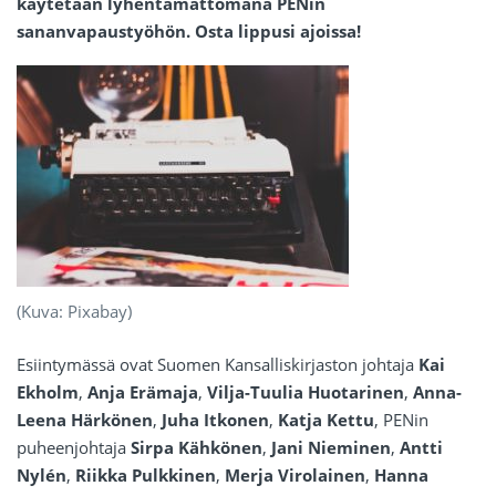
käytetään lyhentämättömänä PENin
sananvapaustyöhön. Osta lippusi ajoissa!
(Kuva: Pixabay)
Esiintymässä ovat Suomen Kansalliskirjaston johtaja
Kai
Ekholm
,
Anja Erämaja
,
Vilja-Tuulia Huotarinen
,
Anna-
Leena Härkönen
,
Juha Itkonen
,
Katja Kettu
, PENin
puheenjohtaja
Sirpa Kähkönen
,
Jani Nieminen
,
Antti
Nylén
,
Riikka Pulkkinen
,
Merja Virolainen
,
Hanna