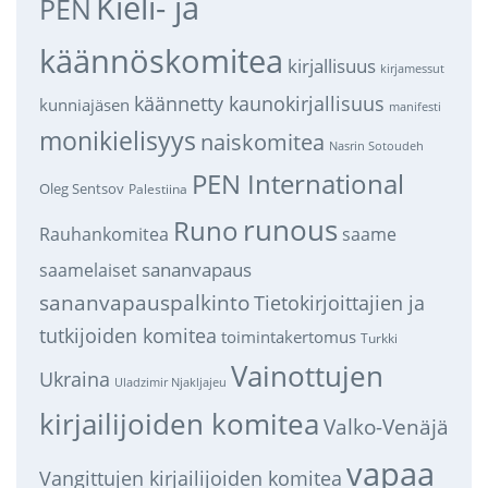
Kieli- ja
PEN
käännöskomitea
kirjallisuus
kirjamessut
käännetty kaunokirjallisuus
kunniajäsen
manifesti
monikielisyys
naiskomitea
Nasrin Sotoudeh
PEN International
Oleg Sentsov
Palestiina
runous
Runo
saame
Rauhankomitea
sananvapaus
saamelaiset
sananvapauspalkinto
Tietokirjoittajien ja
tutkijoiden komitea
toimintakertomus
Turkki
Vainottujen
Ukraina
Uladzimir Njakljajeu
kirjailijoiden komitea
Valko-Venäjä
vapaa
Vangittujen kirjailijoiden komitea