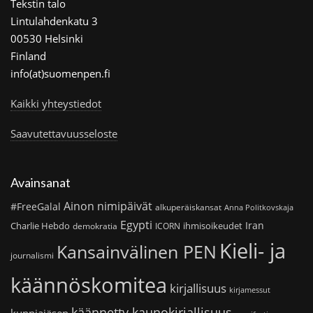
Tekstin talo
Lintulahdenkatu 3
00530 Helsinki
Finland
info(at)suomenpen.fi
Kaikki yhteystiedot
Saavutettavuusseloste
Avainsanat
Ainon nimipäivät
#FreeGalal
alkuperäiskansat
Anna Politkovskaja
Egypti
Iran
Charlie Hebdo
ihmisoikeudet
demokratia
ICORN
Kieli- ja
Kansainvälinen PEN
journalismi
käännöskomitea
kirjallisuus
kirjamessut
käännetty kaunokirjallisuus