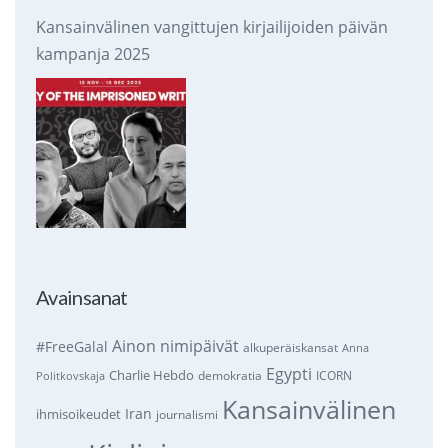
Kansainvälinen vangittujen kirjailijoiden päivän
kampanja 2025
Avainsanat
Ainon nimipäivät
#FreeGalal
alkuperäiskansat
Anna
Egypti
Charlie Hebdo
demokratia
ICORN
Politkovskaja
Kansainvälinen
Iran
ihmisoikeudet
journalismi