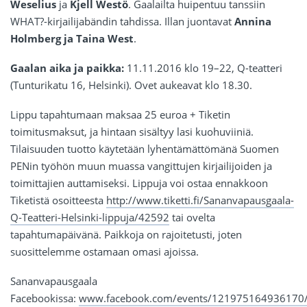
Weselius
ja
Kjell Westö
. Gaalailta huipentuu tanssiin
WHAT?-kirjailijabändin tahdissa. Illan juontavat
Annina
Holmberg ja Taina West
.
Gaalan aika ja paikka:
11.11.2016 klo 19–22, Q-teatteri
(Tunturikatu 16, Helsinki). Ovet aukeavat klo 18.30.
Lippu tapahtumaan maksaa 25 euroa + Tiketin
toimitusmaksut, ja hintaan sisältyy lasi kuohuviiniä.
Tilaisuuden tuotto käytetään lyhentämättömänä Suomen
PENin työhön muun muassa vangittujen kirjailijoiden ja
toimittajien auttamiseksi. Lippuja voi ostaa ennakkoon
Tiketistä osoitteesta
http://www.tiketti.fi/Sananvapausgaala-
Q-Teatteri-Helsinki-lippuja/42592
tai ovelta
tapahtumapäivänä. Paikkoja on rajoitetusti, joten
suosittelemme ostamaan omasi ajoissa.
Sananvapausgaala
Facebookissa:
www.facebook.com/events/121975164936170