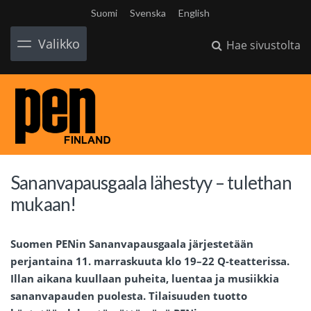
Suomi
Svenska
English
Valikko
Hae sivustolta
Sananvapausgaala lähestyy – tulethan
mukaan!
Suomen PENin Sananvapausgaala järjestetään
perjantaina 11. marraskuuta klo 19–22 Q-teatterissa.
Illan aikana kuullaan puheita, luentaa ja musiikkia
sananvapauden puolesta. Tilaisuuden tuotto