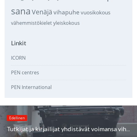
sana
Venäjä
vihapuhe
vuosikokous
vähemmistökielet
yleiskokous
Linkit
ICORN
PEN centres
PEN International
Edellinen
Tutkijat ja kirjailijat yhdistävät voimansa vihapuhetta vastaan