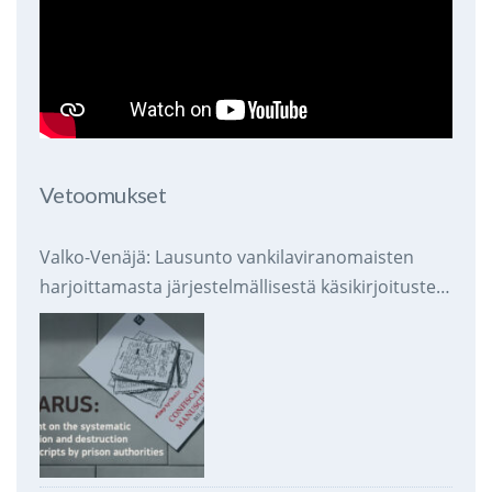
Vetoomukset
Valko-Venäjä: Lausunto vankilaviranomaisten
harjoittamasta järjestelmällisestä käsikirjoitusten
takavarikoinnista ja tuhoamisesta