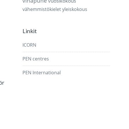
vihapuhe
vuosikokous
vähemmistökielet
yleiskokous
Linkit
ICORN
PEN centres
PEN International
ör