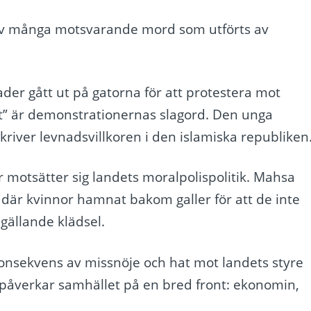
av många motsvarande mord som utförts av
ader gått ut på gatorna för att protestera mot
et” är demonstrationernas slagord. Den unga
river levnadsvillkoren i den islamiska republiken
 motsätter sig landets moralpolispolitik. Mahsa
, där kvinnor hamnat bakom galler för att de inte
 gällande klädsel.
nsekvens av missnöje och hat mot landets styre
påverkar samhället på en bred front: ekonomin,