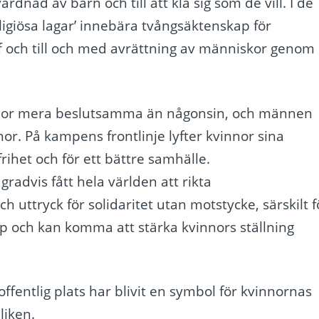
ll vårdnad av barn och till att klä sig som de vill. I de
ligiösa lagar’ innebära tvångsäktenskap för
ff och till och med avrättning av människor genom
nor mera beslutsamma än någonsin, och männen
r. På kampens frontlinje lyfter kvinnor sina
frihet och för ett bättre samhälle.
advis fått hela världen att rikta
 uttryck för solidaritet utan motstycke, särskilt f
mp och kan komma att stärka kvinnors ställning
offentlig plats har blivit en symbol för kvinnornas
liken.