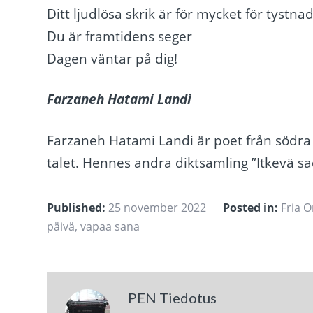
Ditt ljudlösa skrik är för mycket för tystna
Du är framtidens seger
Dagen väntar på dig!
Farzaneh Hatami Landi
Farzaneh Hatami Landi är poet från södra 
talet. Hennes andra diktsamling ”Itkevä s
Published:
25 november 2022
Posted in:
Fria O
päivä
,
vapaa sana
PEN Tiedotus