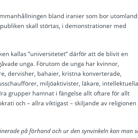
ammanhållningen bland iranier som bor utomland
epubliken skall störtas, i demonstrationer med
en kallas ”universitetet” därför att de blivit en
begåvade unga. Förutom de unga har kvinnor,
re, dervisher, bahaier, kristna konverterade,
haufförer, miljöaktivister, läkare, intellektuella
 grupper hamnat i fängelse allt oftare för allt
krati och – allra viktigast – skiljande av religionen
rdinerade på förhand och ur den synvinkeln kan man s