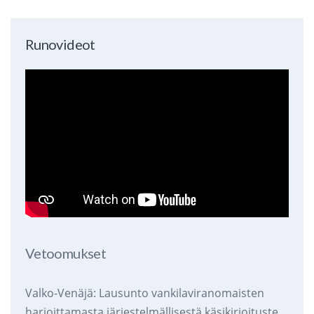
Runovideot
Vetoomukset
Valko-Venäjä: Lausunto vankilaviranomaisten
harjoittamasta järjestelmällisestä käsikirjoitusten