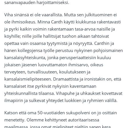
sananvapauden harjoittamiseksi.
Viha sinänsä ei ole vaarallista. Mutta sen julkituominen ei
ole ihmisoikeus. Minna Canth käytti kiukkunsa rakentavasti
ja pyrki kaikin voimin rakentamaan tasa-arvoa naisille ja
köyhille; niille joille hallitsijat tuohon aikaan tahtoivat
opettaa vain osaansa tyytymistä ja nöyryyttä. Canthin ja
hänen kollegojensa työlle perustuu nykyinen pohjoismainen
kansalaisyhteiskunta, jonka perusperiaatteisiin kuuluu
jokaisen jäsenen luovuttamaton ihmisarvo, oikeus
terveyteen, turvallisuuteen, koulutukseen ja
kansalaismielipiteeseen. Dramaattista ja ironistakin on, että
kansalaiset itse pyrkivät nykyisin kaventamaan
yhteiskunnallista tilaansa. Vihapuhe ja uhkaukset kovettavat
ilmapiirin ja sulkevat yhteydet luokkien ja ryhmien välillä.
Katson että oma 50-vuotiaiden sukupolveni on jo osittain
menetetty. Olemme kehittyneet autoritaarisessa
maailmassa, jossa omat mielipiteet nieltiin sapen kera.