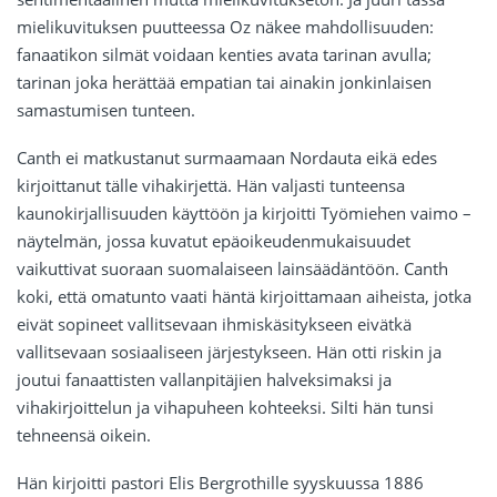
mielikuvituksen puutteessa Oz näkee mahdollisuuden:
fanaatikon silmät voidaan kenties avata tarinan avulla;
tarinan joka herättää empatian tai ainakin jonkinlaisen
samastumisen tunteen.
Canth ei matkustanut surmaamaan Nordauta eikä edes
kirjoittanut tälle vihakirjettä. Hän valjasti tunteensa
kaunokirjallisuuden käyttöön ja kirjoitti Työmiehen vaimo –
näytelmän, jossa kuvatut epäoikeudenmukaisuudet
vaikuttivat suoraan suomalaiseen lainsäädäntöön. Canth
koki, että omatunto vaati häntä kirjoittamaan aiheista, jotka
eivät sopineet vallitsevaan ihmiskäsitykseen eivätkä
vallitsevaan sosiaaliseen järjestykseen. Hän otti riskin ja
joutui fanaattisten vallanpitäjien halveksimaksi ja
vihakirjoittelun ja vihapuheen kohteeksi. Silti hän tunsi
tehneensä oikein.
Hän kirjoitti pastori Elis Bergrothille syyskuussa 1886