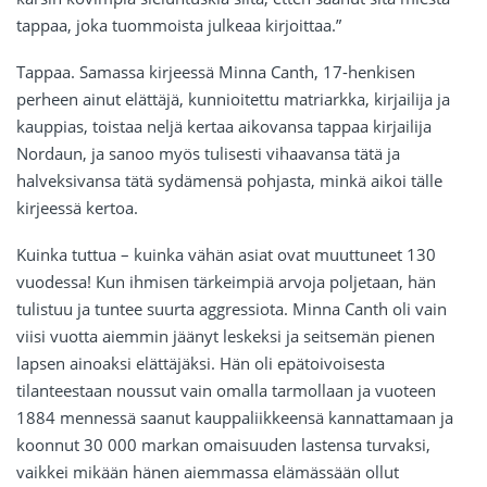
tappaa, joka tuommoista julkeaa kirjoittaa.”
Tappaa. Samassa kirjeessä Minna Canth, 17-henkisen
perheen ainut elättäjä, kunnioitettu matriarkka, kirjailija ja
kauppias, toistaa neljä kertaa aikovansa tappaa kirjailija
Nordaun, ja sanoo myös tulisesti vihaavansa tätä ja
halveksivansa tätä sydämensä pohjasta, minkä aikoi tälle
kirjeessä kertoa.
Kuinka tuttua – kuinka vähän asiat ovat muuttuneet 130
vuodessa! Kun ihmisen tärkeimpiä arvoja poljetaan, hän
tulistuu ja tuntee suurta aggressiota. Minna Canth oli vain
viisi vuotta aiemmin jäänyt leskeksi ja seitsemän pienen
lapsen ainoaksi elättäjäksi. Hän oli epätoivoisesta
tilanteestaan noussut vain omalla tarmollaan ja vuoteen
1884 mennessä saanut kauppaliikkeensä kannattamaan ja
koonnut 30 000 markan omaisuuden lastensa turvaksi,
vaikkei mikään hänen aiemmassa elämässään ollut