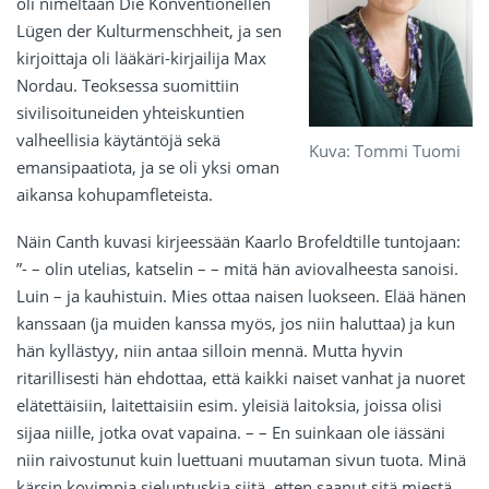
oli nimeltään Die Konventionellen
Lügen der Kulturmenschheit, ja sen
kirjoittaja oli lääkäri-kirjailija Max
Nordau. Teoksessa suomittiin
sivilisoituneiden yhteiskuntien
valheellisia käytäntöjä sekä
Kuva: Tommi Tuomi
emansipaatiota, ja se oli yksi oman
aikansa kohupamfleteista.
Näin Canth kuvasi kirjeessään Kaarlo Brofeldtille tuntojaan:
”- – olin utelias, katselin – – mitä hän aviovalheesta sanoisi.
Luin – ja kauhistuin. Mies ottaa naisen luokseen. Elää hänen
kanssaan (ja muiden kanssa myös, jos niin haluttaa) ja kun
hän kyllästyy, niin antaa silloin mennä. Mutta hyvin
ritarillisesti hän ehdottaa, että kaikki naiset vanhat ja nuoret
elätettäisiin, laitettaisiin esim. yleisiä laitoksia, joissa olisi
sijaa niille, jotka ovat vapaina. – – En suinkaan ole iässäni
niin raivostunut kuin luettuani muutaman sivun tuota. Minä
kärsin kovimpia sieluntuskia siitä, etten saanut sitä miestä