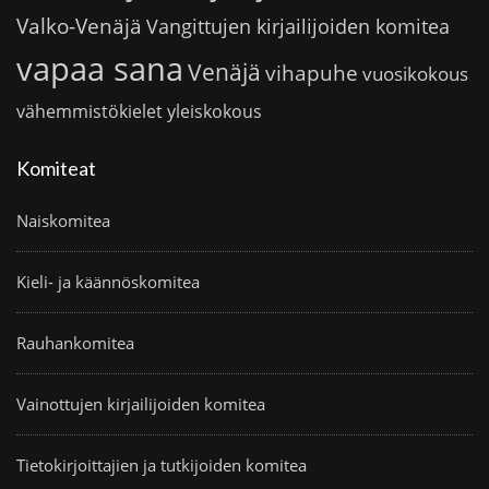
Valko-Venäjä
Vangittujen kirjailijoiden komitea
vapaa sana
Venäjä
vihapuhe
vuosikokous
vähemmistökielet
yleiskokous
Komiteat
Naiskomitea
Kieli- ja käännöskomitea
Rauhankomitea
Vainottujen kirjailijoiden komitea
Tietokirjoittajien ja tutkijoiden komitea