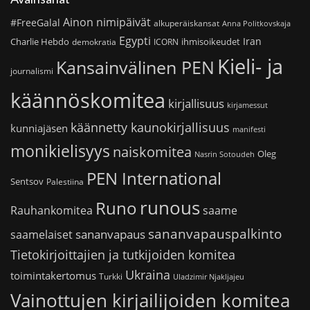
Ainon nimipäivät
#FreeGalal
alkuperäiskansat
Anna Politkovskaja
Egypti
Iran
Charlie Hebdo
ihmisoikeudet
demokratia
ICORN
Kieli- ja
Kansainvälinen PEN
journalismi
käännöskomitea
kirjallisuus
kirjamessut
käännetty kaunokirjallisuus
kunniajäsen
manifesti
monikielisyys
naiskomitea
Oleg
Nasrin Sotoudeh
PEN International
Sentsov
Palestiina
runous
Runo
saame
Rauhankomitea
sananvapauspalkinto
sananvapaus
saamelaiset
Tietokirjoittajien ja tutkijoiden komitea
Ukraina
toimintakertomus
Turkki
Uladzimir Njakljajeu
Vainottujen kirjailijoiden komitea