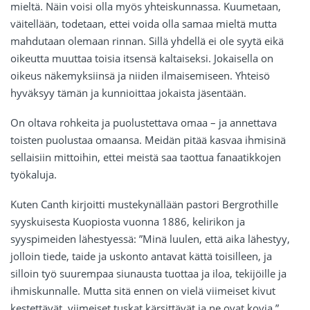
mieltä. Näin voisi olla myös yhteiskunnassa. Kuumetaan,
väitellään, todetaan, ettei voida olla samaa mieltä mutta
mahdutaan olemaan rinnan. Sillä yhdellä ei ole syytä eikä
oikeutta muuttaa toisia itsensä kaltaiseksi. Jokaisella on
oikeus näkemyksiinsä ja niiden ilmaisemiseen. Yhteisö
hyväksyy tämän ja kunnioittaa jokaista jäsentään.
On oltava rohkeita ja puolustettava omaa – ja annettava
toisten puolustaa omaansa. Meidän pitää kasvaa ihmisinä
sellaisiin mittoihin, ettei meistä saa taottua fanaatikkojen
työkaluja.
Kuten Canth kirjoitti mustekynällään pastori Bergrothille
syyskuisesta Kuopiosta vuonna 1886, kelirikon ja
syyspimeiden lähestyessä: ”Minä luulen, että aika lähestyy,
jolloin tiede, taide ja uskonto antavat kättä toisilleen, ja
silloin työ suurempaa siunausta tuottaa ja iloa, tekijöille ja
ihmiskunnalle. Mutta sitä ennen on vielä viimeiset kivut
kestettävät, viimeiset tuskat kärsittävät ja ne ovat kovia.”