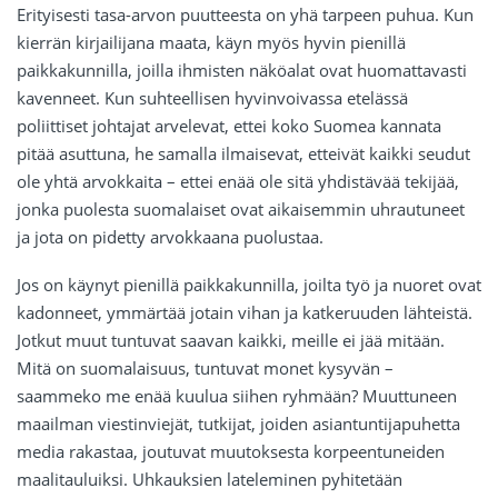
Erityisesti tasa-arvon puutteesta on yhä tarpeen puhua. Kun
kierrän kirjailijana maata, käyn myös hyvin pienillä
paikkakunnilla, joilla ihmisten näköalat ovat huomattavasti
kavenneet. Kun suhteellisen hyvinvoivassa etelässä
poliittiset johtajat arvelevat, ettei koko Suomea kannata
pitää asuttuna, he samalla ilmaisevat, etteivät kaikki seudut
ole yhtä arvokkaita – ettei enää ole sitä yhdistävää tekijää,
jonka puolesta suomalaiset ovat aikaisemmin uhrautuneet
ja jota on pidetty arvokkaana puolustaa.
Jos on käynyt pienillä paikkakunnilla, joilta työ ja nuoret ovat
kadonneet, ymmärtää jotain vihan ja katkeruuden lähteistä.
Jotkut muut tuntuvat saavan kaikki, meille ei jää mitään.
Mitä on suomalaisuus, tuntuvat monet kysyvän –
saammeko me enää kuulua siihen ryhmään? Muuttuneen
maailman viestinviejät, tutkijat, joiden asiantuntijapuhetta
media rakastaa, joutuvat muutoksesta korpeentuneiden
maalitauluiksi. Uhkauksien lateleminen pyhitetään