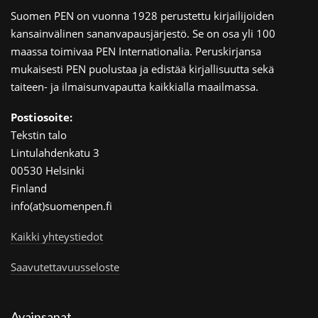
Suomen PEN on vuonna 1928 perustettu kirjailijoiden
kansainvälinen sananvapausjärjestö. Se on osa yli 100
maassa toimivaa PEN Internationalia. Peruskirjansa
mukaisesti PEN puolustaa ja edistää kirjallisuutta sekä
taiteen- ja ilmaisunvapautta kaikkialla maailmassa.
Postiosoite:
Tekstin talo
Lintulahdenkatu 3
00530 Helsinki
Finland
info(at)suomenpen.fi
Kaikki yhteystiedot
Saavutettavuusseloste
Avainsanat