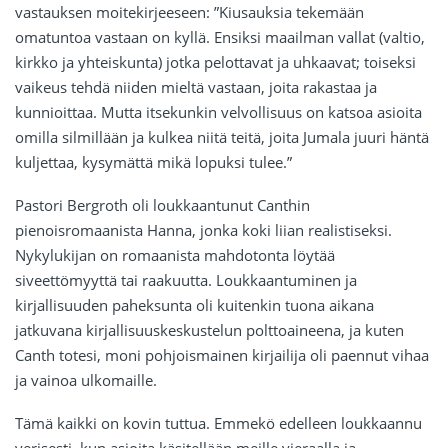
vastauksen moitekirjeeseen: ”Kiusauksia tekemään
omatuntoa vastaan on kyllä. Ensiksi maailman vallat (valtio,
kirkko ja yhteiskunta) jotka pelottavat ja uhkaavat; toiseksi
vaikeus tehdä niiden mieltä vastaan, joita rakastaa ja
kunnioittaa. Mutta itsekunkin velvollisuus on katsoa asioita
omilla silmillään ja kulkea niitä teitä, joita Jumala juuri häntä
kuljettaa, kysymättä mikä lopuksi tulee.”
Pastori Bergroth oli loukkaantunut Canthin
pienoisromaanista Hanna, jonka koki liian realistiseksi.
Nykylukijan on romaanista mahdotonta löytää
siveettömyyttä tai raakuutta. Loukkaantuminen ja
kirjallisuuden paheksunta oli kuitenkin tuona aikana
jatkuvana kirjallisuuskeskustelun polttoaineena, ja kuten
Canth totesi, moni pohjoismainen kirjailija oli paennut vihaa
ja vainoa ulkomaille.
Tämä kaikki on kovin tuttua. Emmekö edelleen loukkaannu