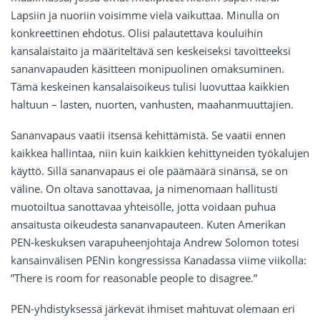
Lapsiin ja nuoriin voisimme vielä vaikuttaa. Minulla on
konkreettinen ehdotus. Olisi palautettava kouluihin
kansalaistaito ja määriteltävä sen keskeiseksi tavoitteeksi
sananvapauden käsitteen monipuolinen omaksuminen.
Tämä keskeinen kansalaisoikeus tulisi luovuttaa kaikkien
haltuun – lasten, nuorten, vanhusten, maahanmuuttajien.
Sananvapaus vaatii itsensä kehittämistä. Se vaatii ennen
kaikkea hallintaa, niin kuin kaikkien kehittyneiden työkalujen
käyttö. Sillä sananvapaus ei ole päämäärä sinänsä, se on
väline. On oltava sanottavaa, ja nimenomaan hallitusti
muotoiltua sanottavaa yhteisölle, jotta voidaan puhua
ansaitusta oikeudesta sananvapauteen. Kuten Amerikan
PEN-keskuksen varapuheenjohtaja Andrew Solomon totesi
kansainvälisen PENin kongressissa Kanadassa viime viikolla:
”There is room for reasonable people to disagree.”
PEN-yhdistyksessä järkevät ihmiset mahtuvat olemaan eri