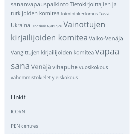
sananvapauspalkinto
Tietokirjoittajien ja
tutkijoiden komitea
toimintakertomus
Turkki
Vainottujen
Ukraina
Uladzimir Njakljajeu
kirjailijoiden komitea
Valko-Venäjä
vapaa
Vangittujen kirjailijoiden komitea
sana
Venäjä
vihapuhe
vuosikokous
vähemmistökielet
yleiskokous
Linkit
ICORN
PEN centres