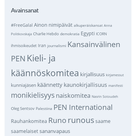
Avainsanat
Ainon nimipäivät
#FreeGalal
alkuperäiskansat
Anna
Egypti
Charlie Hebdo
demokratia
ICORN
Politkovskaja
Kansainvälinen
Iran
ihmisoikeudet
journalismi
Kieli- ja
PEN
käännöskomitea
kirjallisuus
kirjamessut
käännetty kaunokirjallisuus
kunniajäsen
manifesti
monikielisyys
naiskomitea
Nasrin Sotoudeh
PEN International
Oleg Sentsov
Palestiina
runous
Runo
saame
Rauhankomitea
sananvapaus
saamelaiset