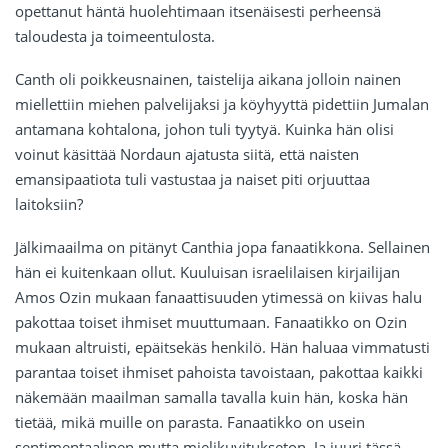
opettanut häntä huolehtimaan itsenäisesti perheensä
taloudesta ja toimeentulosta.
Canth oli poikkeusnainen, taistelija aikana jolloin nainen
miellettiin miehen palvelijaksi ja köyhyyttä pidettiin Jumalan
antamana kohtalona, johon tuli tyytyä. Kuinka hän olisi
voinut käsittää Nordaun ajatusta siitä, että naisten
emansipaatiota tuli vastustaa ja naiset piti orjuuttaa
laitoksiin?
Jälkimaailma on pitänyt Canthia jopa fanaatikkona. Sellainen
hän ei kuitenkaan ollut. Kuuluisan israelilaisen kirjailijan
Amos Ozin mukaan fanaattisuuden ytimessä on kiivas halu
pakottaa toiset ihmiset muuttumaan. Fanaatikko on Ozin
mukaan altruisti, epäitsekäs henkilö. Hän haluaa vimmatusti
parantaa toiset ihmiset pahoista tavoistaan, pakottaa kaikki
näkemään maailman samalla tavalla kuin hän, koska hän
tietää, mikä muille on parasta. Fanaatikko on usein
sentimentaalinen mutta mielikuvitukseton. Ja juuri tässä