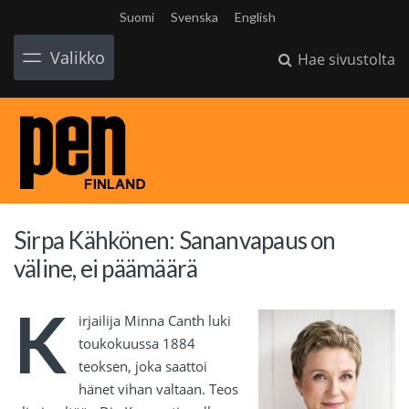
Suomi
Svenska
English
Valikko
Hae sivustolta
Sirpa Kähkönen: Sananvapaus on
väline, ei päämäärä
K
irjailija Minna Canth luki
toukokuussa 1884
teoksen, joka saattoi
hänet vihan valtaan. Teos