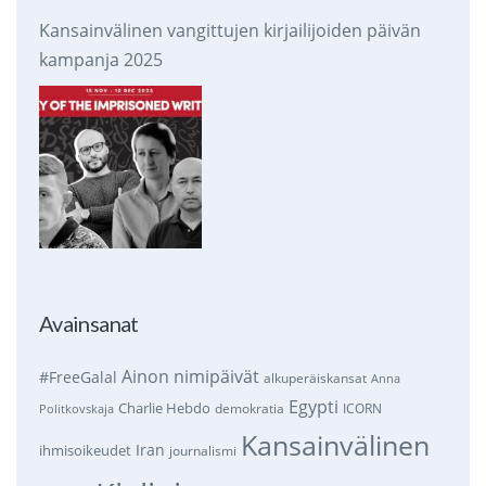
Kansainvälinen vangittujen kirjailijoiden päivän
kampanja 2025
Avainsanat
Ainon nimipäivät
#FreeGalal
alkuperäiskansat
Anna
Egypti
Charlie Hebdo
demokratia
ICORN
Politkovskaja
Kansainvälinen
Iran
ihmisoikeudet
journalismi