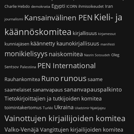
Egypti
Iran
Charlie Hebdo
ihmisoikeudet
demokratia
ICORN
Kieli- ja
Kansainvälinen PEN
journalismi
käännöskomitea
kirjallisuus
kirjamessut
käännetty kaunokirjallisuus
kunniajäsen
manifesti
monikielisyys
naiskomitea
Oleg
Nasrin Sotoudeh
PEN International
Sentsov
Palestiina
runous
Runo
saame
Rauhankomitea
sananvapauspalkinto
sananvapaus
saamelaiset
Tietokirjoittajien ja tutkijoiden komitea
Ukraina
toimintakertomus
Turkki
Uladzimir Njakljajeu
Vainottujen kirjailijoiden komitea
Valko-Venäjä
Vangittujen kirjailijoiden komitea