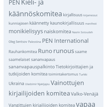
Kieli- ja
PEN
käännöskomitea
kirjallisuus
kirjamessut
käännetty kaunokirjallisuus
kunniajäsen
manifesti
monikielisyys
naiskomitea
Nasrin Sotoudeh
PEN International
Oleg Sentsov
Palestiina
runous
Runo
saame
Rauhankomitea
sananvapaus
saamelaiset
sananvapauspalkinto
Tietokirjoittajien ja
tutkijoiden komitea
toimintakertomus
Turkki
Vainottujen
Ukraina
Uladzimir Njakljajeu
kirjailijoiden komitea
Valko-Venäjä
vapaa
Vangittujen kirjailijoiden komitea