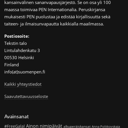
kansainvälinen sananvapausjärjestö. Se on osa yli 100
maassa toimivaa PEN Internationalia. Peruskirjansa
mukaisesti PEN puolustaa ja edistää kirjallisuutta sekä
taiteen- ja ilmaisunvapautta kaikkialla maailmassa.
Postiosoite:
Tekstin talo
Lintulahdenkatu 3
00530 Helsinki
Finland
info(at)suomenpen.fi
Kaikki yhteystiedot
Saavutettavuusseloste
Avainsanat
Ainon nimipäivät
#FreeGalal
alkuperäiskansat
Anna Politkovskaja