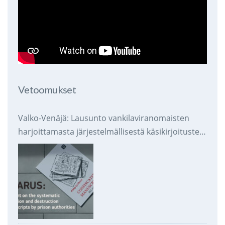
Vetoomukset
Valko-Venäjä: Lausunto vankilaviranomaisten
harjoittamasta järjestelmällisestä käsikirjoitusten
takavarikoinnista ja tuhoamisesta