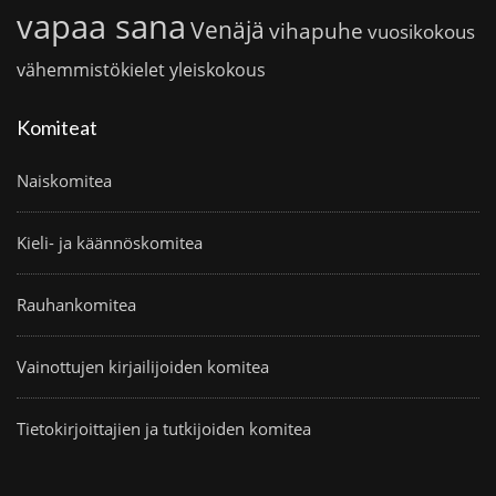
vapaa sana
Venäjä
vihapuhe
vuosikokous
vähemmistökielet
yleiskokous
Komiteat
Naiskomitea
Kieli- ja käännöskomitea
Rauhankomitea
Vainottujen kirjailijoiden komitea
Tietokirjoittajien ja tutkijoiden komitea