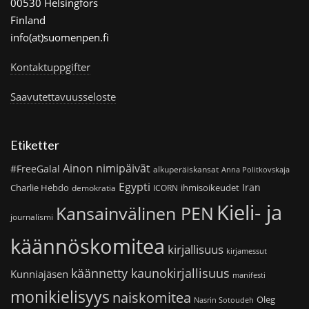
00530 Helsingfors
Finland
info(at)suomenpen.fi
Kontaktuppgifter
Saavutettavuusseloste
Etiketter
Ainon nimipäivät
#FreeGalal
alkuperäiskansat
Anna Politkovskaja
Egypti
Iran
Charlie Hebdo
ihmisoikeudet
demokratia
ICORN
Kieli- ja
Kansainvälinen PEN
journalismi
käännöskomitea
kirjallisuus
kirjamessut
käännetty kaunokirjallisuus
Kunniajäsen
manifesti
monikielisyys
naiskomitea
Oleg
Nasrin Sotoudeh