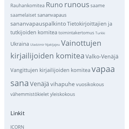
runous
Runo
saame
Rauhankomitea
sananvapaus
saamelaiset
sananvapauspalkinto
Tietokirjoittajien ja
tutkijoiden komitea
toimintakertomus
Turkki
Vainottujen
Ukraina
Uladzimir Njakljajeu
kirjailijoiden komitea
Valko-Venäjä
vapaa
Vangittujen kirjailijoiden komitea
sana
Venäjä
vihapuhe
vuosikokous
vähemmistökielet
yleiskokous
Linkit
ICORN