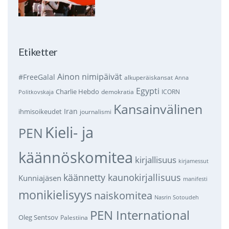
Etiketter
Ainon nimipäivät
#FreeGalal
alkuperäiskansat
Anna
Egypti
Charlie Hebdo
demokratia
ICORN
Politkovskaja
Kansainvälinen
Iran
ihmisoikeudet
journalismi
Kieli- ja
PEN
käännöskomitea
kirjallisuus
kirjamessut
käännetty kaunokirjallisuus
Kunniajäsen
manifesti
monikielisyys
naiskomitea
Nasrin Sotoudeh
PEN International
Oleg Sentsov
Palestiina