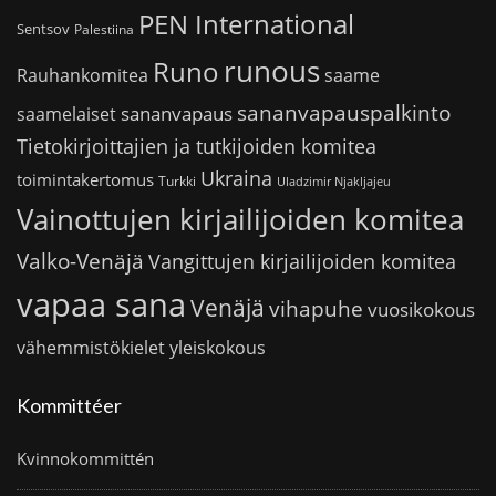
PEN International
Sentsov
Palestiina
runous
Runo
saame
Rauhankomitea
sananvapauspalkinto
sananvapaus
saamelaiset
Tietokirjoittajien ja tutkijoiden komitea
Ukraina
toimintakertomus
Turkki
Uladzimir Njakljajeu
Vainottujen kirjailijoiden komitea
Valko-Venäjä
Vangittujen kirjailijoiden komitea
vapaa sana
Venäjä
vihapuhe
vuosikokous
vähemmistökielet
yleiskokous
Kommittéer
Kvinnokommittén