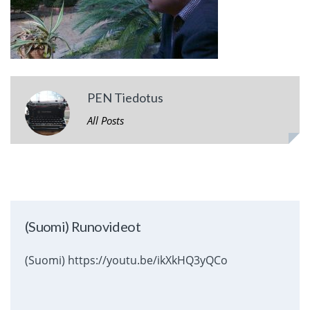
PEN Tiedotus
All Posts
(Suomi) Runovideot
(Suomi) https://youtu.be/ikXkHQ3yQCo