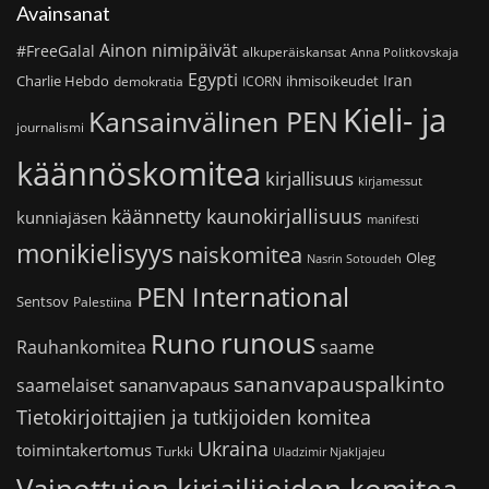
Avainsanat
Ainon nimipäivät
#FreeGalal
alkuperäiskansat
Anna Politkovskaja
Egypti
Iran
Charlie Hebdo
ihmisoikeudet
demokratia
ICORN
Kieli- ja
Kansainvälinen PEN
journalismi
käännöskomitea
kirjallisuus
kirjamessut
käännetty kaunokirjallisuus
kunniajäsen
manifesti
monikielisyys
naiskomitea
Oleg
Nasrin Sotoudeh
PEN International
Sentsov
Palestiina
runous
Runo
saame
Rauhankomitea
sananvapauspalkinto
sananvapaus
saamelaiset
Tietokirjoittajien ja tutkijoiden komitea
Ukraina
toimintakertomus
Turkki
Uladzimir Njakljajeu