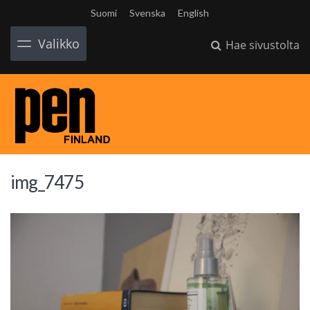
Suomi
Svenska
English
Valikko
Hae sivustolta
img_7475