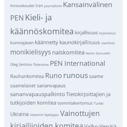
Kansainvälinen
Iran
ihmisoikeudet
journalismi
Kieli- ja
PEN
käännöskomitea
kirjallisuus
kirjamessut
käännetty kaunokirjallisuus
kunniajäsen
manifesti
monikielisyys
naiskomitea
Nasrin Sotoudeh
PEN International
Oleg Sentsov
Palestiina
runous
Runo
saame
Rauhankomitea
sananvapaus
saamelaiset
sananvapauspalkinto
Tietokirjoittajien ja
tutkijoiden komitea
toimintakertomus
Turkki
Vainottujen
Ukraina
Uladzimir Njakljajeu
kirjailijoiden komitea
Valko-Venäjä