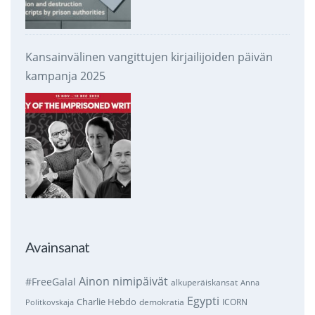
Kansainvälinen vangittujen kirjailijoiden päivän
kampanja 2025
Avainsanat
Ainon nimipäivät
#FreeGalal
alkuperäiskansat
Anna
Egypti
Charlie Hebdo
demokratia
ICORN
Politkovskaja