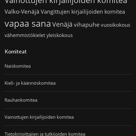
Vainottujen kirjailijoiden komitea
Valko-Venäjä
Vangittujen kirjailijoiden komitea
vapaa sana
Venäjä
vihapuhe
vuosikokous
vähemmistökielet
yleiskokous
Komiteat
Naiskomitea
Kieli- ja käännöskomitea
Rauhankomitea
Vainottujen kirjailijoiden komitea
Tietokirjoittajien ja tutkijoiden komitea