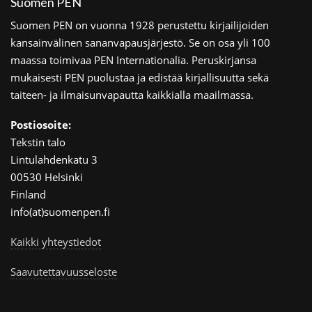
Suomen PEN
Suomen PEN on vuonna 1928 perustettu kirjailijoiden
kansainvälinen sananvapausjärjestö. Se on osa yli 100
maassa toimivaa PEN Internationalia. Peruskirjansa
mukaisesti PEN puolustaa ja edistää kirjallisuutta sekä
taiteen- ja ilmaisunvapautta kaikkialla maailmassa.
Postiosoite:
Tekstin talo
Lintulahdenkatu 3
00530 Helsinki
Finland
info(at)suomenpen.fi
Kaikki yhteystiedot
Saavutettavuusseloste