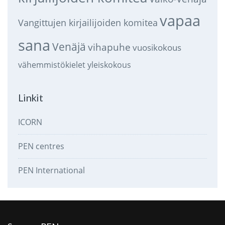
vapaa
Vangittujen kirjailijoiden komitea
sana
Venäjä
vihapuhe
vuosikokous
vähemmistökielet
yleiskokous
Linkit
ICORN
PEN centres
PEN International