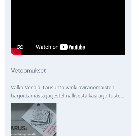
Vetoomukset
Valko-Venäjä: Lausunto vankilaviranomaisten
harjoittamasta järjestelmällisestä käsikirjoitusten
takavarikoinnista ja tuhoamisesta