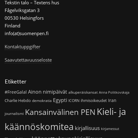
Tekstin talo – Textens hus
Fågelviksgatan 3
00530 Helsingfors
Finland
info(at)suomenpen.fi
Kontaktuppgifter
Saavutettavuusseloste
Etiketter
Ainon nimipäivät
#FreeGalal
alkuperäiskansat
Anna Politkovskaja
Egypti
Iran
Charlie Hebdo
ihmisoikeudet
demokratia
ICORN
Kieli- ja
Kansainvälinen PEN
journalismi
käännöskomitea
kirjallisuus
kirjamessut