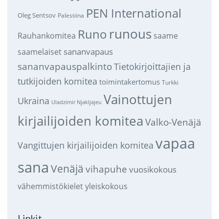
PEN International
Oleg Sentsov
Palestiina
runous
Runo
saame
Rauhankomitea
sananvapaus
saamelaiset
sananvapauspalkinto
Tietokirjoittajien ja
tutkijoiden komitea
toimintakertomus
Turkki
Vainottujen
Ukraina
Uladzimir Njakljajeu
kirjailijoiden komitea
Valko-Venäjä
vapaa
Vangittujen kirjailijoiden komitea
sana
Venäjä
vihapuhe
vuosikokous
vähemmistökielet
yleiskokous
Linkit