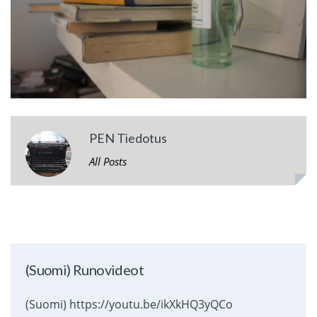
PEN Tiedotus
All Posts
(Suomi) Runovideot
(Suomi) https://youtu.be/ikXkHQ3yQCo