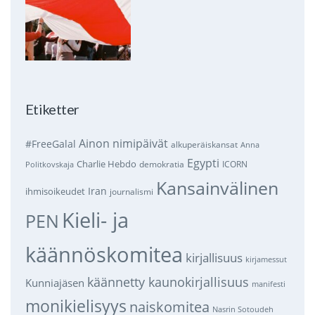
Etiketter
Ainon nimipäivät
#FreeGalal
alkuperäiskansat
Anna
Egypti
Charlie Hebdo
demokratia
ICORN
Politkovskaja
Kansainvälinen
Iran
ihmisoikeudet
journalismi
Kieli- ja
PEN
käännöskomitea
kirjallisuus
kirjamessut
käännetty kaunokirjallisuus
Kunniajäsen
manifesti
monikielisyys
naiskomitea
Nasrin Sotoudeh