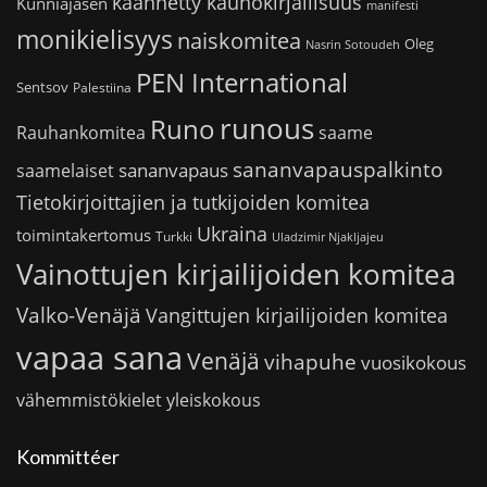
käännetty kaunokirjallisuus
Kunniajäsen
manifesti
monikielisyys
naiskomitea
Oleg
Nasrin Sotoudeh
PEN International
Sentsov
Palestiina
runous
Runo
saame
Rauhankomitea
sananvapauspalkinto
sananvapaus
saamelaiset
Tietokirjoittajien ja tutkijoiden komitea
Ukraina
toimintakertomus
Turkki
Uladzimir Njakljajeu
Vainottujen kirjailijoiden komitea
Valko-Venäjä
Vangittujen kirjailijoiden komitea
vapaa sana
Venäjä
vihapuhe
vuosikokous
vähemmistökielet
yleiskokous
Kommittéer