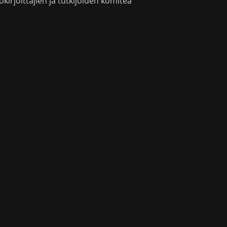
okirjoittajien ja tutkijoiden komitea