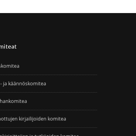
miteat
skomitea
i- ja käännöskomitea
hankomitea
ottujen kirjailijoiden komitea