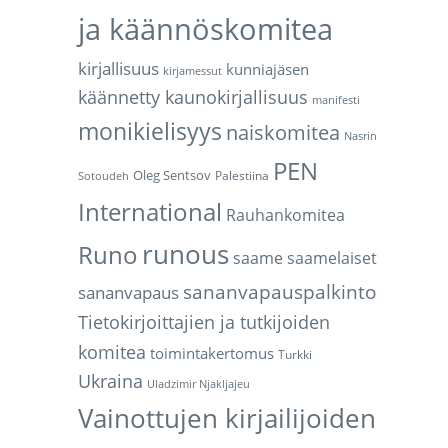
ja käännöskomitea
kirjallisuus
kunniajäsen
kirjamessut
käännetty kaunokirjallisuus
manifesti
monikielisyys
naiskomitea
Nasrin
PEN
Oleg Sentsov
Palestiina
Sotoudeh
International
Rauhankomitea
runous
Runo
saame
saamelaiset
sananvapauspalkinto
sananvapaus
Tietokirjoittajien ja tutkijoiden
komitea
toimintakertomus
Turkki
Ukraina
Uladzimir Njakljajeu
Vainottujen kirjailijoiden