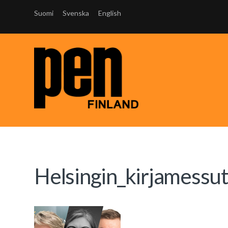
Suomi
Svenska
English
Helsingin_kirjamessu