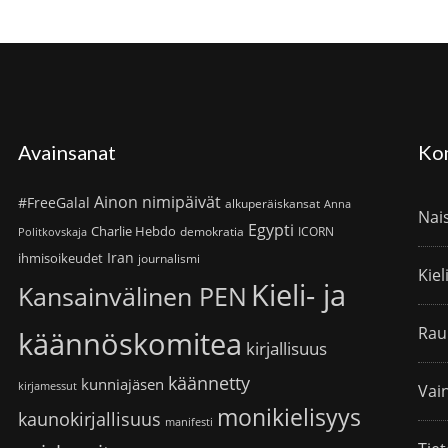
Avainsanat
Ko
Ainon nimipäivät
#FreeGalal
alkuperäiskansat
Anna
Nai
Egypti
Charlie Hebdo
demokratia
ICORN
Politkovskaja
Iran
ihmisoikeudet
journalismi
Kiel
Kieli- ja
Kansainvälinen PEN
Rau
käännöskomitea
kirjallisuus
käännetty
kunniajäsen
kirjamessut
Vain
monikielisyys
kaunokirjallisuus
manifesti