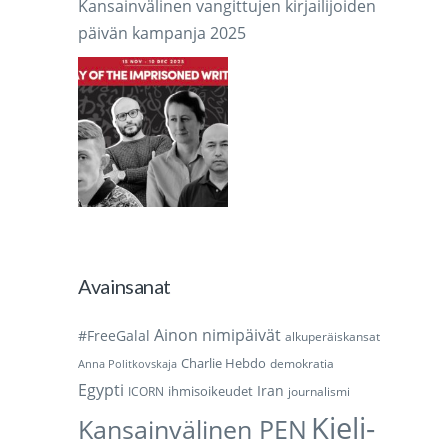
Kansainvälinen vangittujen kirjailijoiden
päivän kampanja 2025
Avainsanat
Ainon nimipäivät
#FreeGalal
alkuperäiskansat
Charlie Hebdo
demokratia
Anna Politkovskaja
Egypti
Iran
ihmisoikeudet
ICORN
journalismi
Kieli-
Kansainvälinen PEN