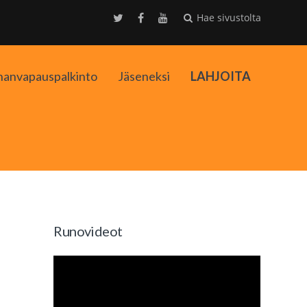
Hae sivustolta
nanvapauspalkinto
Jäseneksi
LAHJOITA
kko
Runovideot