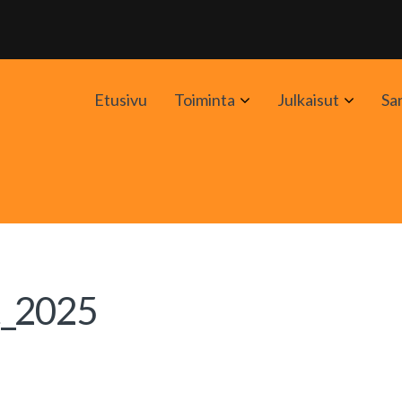
Avaa
Avaa
Etusivu
Toiminta
Julkaisut
Sa
alavalikko
alavali
t_2025