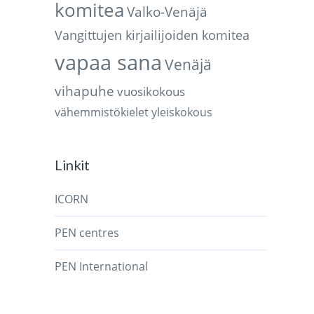
komitea
Valko-Venäjä
Vangittujen kirjailijoiden komitea
vapaa sana
Venäjä
vihapuhe
vuosikokous
vähemmistökielet
yleiskokous
Linkit
ICORN
PEN centres
PEN International