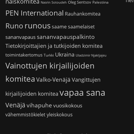
Tiet
naiskomitea
Oleg Sentsov
Palestiina
Nasrin Sotoudeh
PEN International
Rauhankomitea
runous
Runo
saame
saamelaiset
sananvapauspalkinto
sananvapaus
Tietokirjoittajien ja tutkijoiden komitea
Ukraina
toimintakertomus
Turkki
Uladzimir Njakljajeu
Vainottujen kirjailijoiden
komitea
Valko-Venäjä
Vangittujen
vapaa sana
kirjailijoiden komitea
Venäjä
vihapuhe
vuosikokous
vähemmistökielet
yleiskokous