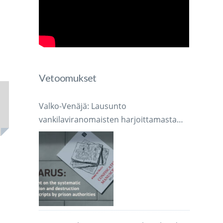
Vetoomukset
Valko-Venäjä: Lausunto
vankilaviranomaisten harjoittamasta
järjestelmällisestä käsikirjoitusten
takavarikoinnista ja tuhoamisesta