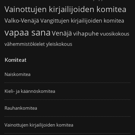
Vainottujen kirjailijoiden komitea
Valko-Venäjä
Vangittujen kirjailijoiden komitea
vapaa sana
Venäjä
vihapuhe
vuosikokous
vähemmistökielet
yleiskokous
Komiteat
Naiskomitea
Kieli- ja käännöskomitea
Rauhankomitea
Vainottujen kirjailijoiden komitea