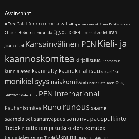
Avainsanat
Ainon nimipäivät
#FreeGalal
alkuperäiskansat
Anna Politkovskaja
Egypti
Iran
Charlie Hebdo
ihmisoikeudet
demokratia
ICORN
Kieli- ja
Kansainvälinen PEN
journalismi
käännöskomitea
kirjallisuus
kirjamessut
käännetty kaunokirjallisuus
kunniajäsen
manifesti
monikielisyys
naiskomitea
Oleg
Nasrin Sotoudeh
PEN International
Sentsov
Palestiina
runous
Runo
saame
Rauhankomitea
sananvapauspalkinto
sananvapaus
saamelaiset
Tietokirjoittajien ja tutkijoiden komitea
Ukraina
toimintakertomus
Turkki
Uladzimir Njakljajeu