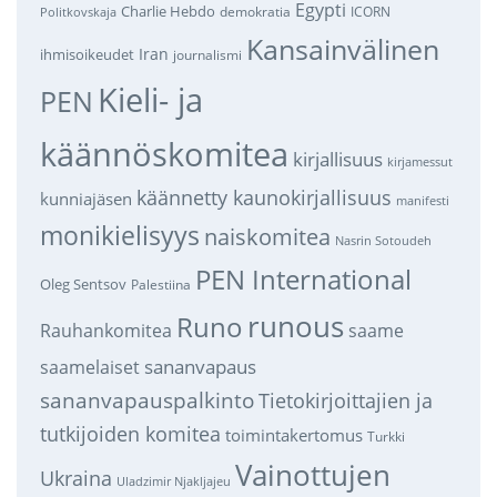
Egypti
Charlie Hebdo
demokratia
ICORN
Politkovskaja
Kansainvälinen
Iran
ihmisoikeudet
journalismi
Kieli- ja
PEN
käännöskomitea
kirjallisuus
kirjamessut
käännetty kaunokirjallisuus
kunniajäsen
manifesti
monikielisyys
naiskomitea
Nasrin Sotoudeh
PEN International
Oleg Sentsov
Palestiina
runous
Runo
saame
Rauhankomitea
sananvapaus
saamelaiset
sananvapauspalkinto
Tietokirjoittajien ja
tutkijoiden komitea
toimintakertomus
Turkki
Vainottujen
Ukraina
Uladzimir Njakljajeu