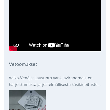
Vetoomukset
Valko-Venäjä: Lausunto vankilaviranomaisten
harjoittamasta järjestelmällisestä käsikirjoitusten
takavarikoinnista ja tuhoamisesta