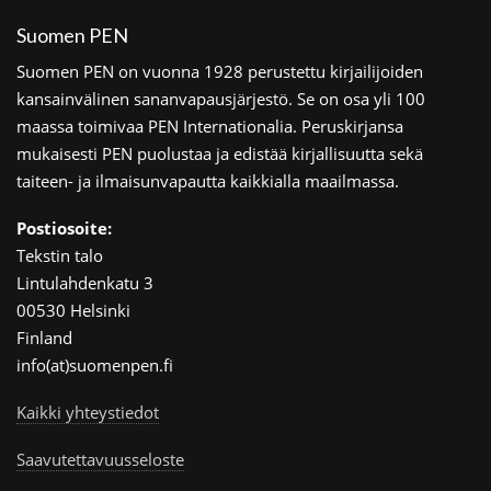
Suomen PEN
Suomen PEN on vuonna 1928 perustettu kirjailijoiden
kansainvälinen sananvapausjärjestö. Se on osa yli 100
maassa toimivaa PEN Internationalia. Peruskirjansa
mukaisesti PEN puolustaa ja edistää kirjallisuutta sekä
taiteen- ja ilmaisunvapautta kaikkialla maailmassa.
Postiosoite:
Tekstin talo
Lintulahdenkatu 3
00530 Helsinki
Finland
info(at)suomenpen.fi
Kaikki yhteystiedot
Saavutettavuusseloste