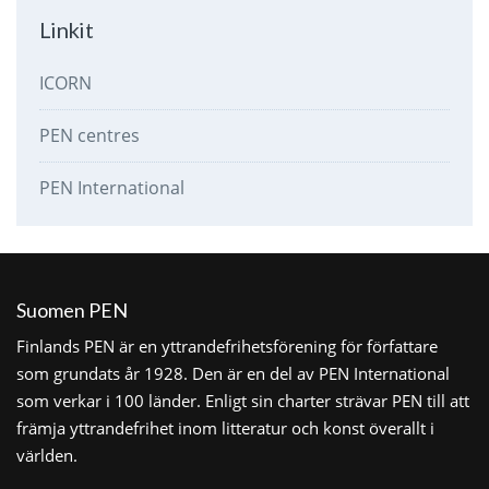
Linkit
ICORN
PEN centres
PEN International
Suomen PEN
Finlands PEN är en yttrandefrihetsförening för författare
som grundats år 1928. Den är en del av PEN International
som verkar i 100 länder. Enligt sin charter strävar PEN till att
främja yttrandefrihet inom litteratur och konst överallt i
världen.