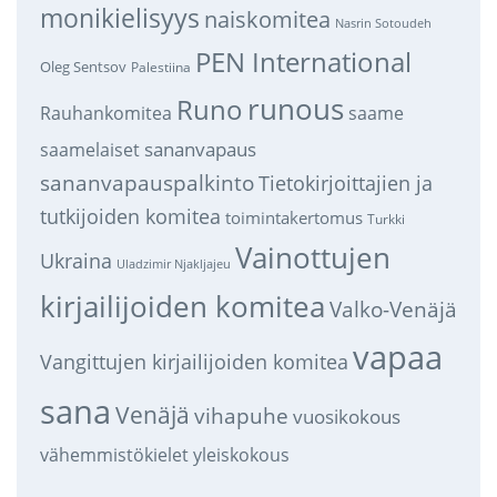
monikielisyys
naiskomitea
Nasrin Sotoudeh
PEN International
Oleg Sentsov
Palestiina
runous
Runo
saame
Rauhankomitea
sananvapaus
saamelaiset
sananvapauspalkinto
Tietokirjoittajien ja
tutkijoiden komitea
toimintakertomus
Turkki
Vainottujen
Ukraina
Uladzimir Njakljajeu
kirjailijoiden komitea
Valko-Venäjä
vapaa
Vangittujen kirjailijoiden komitea
sana
Venäjä
vihapuhe
vuosikokous
vähemmistökielet
yleiskokous