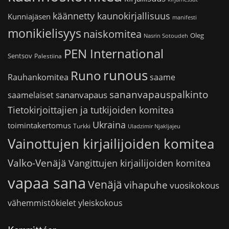
käännetty kaunokirjallisuus
Kunniajäsen
manifesti
monikielisyys
naiskomitea
Oleg
Nasrin Sotoudeh
PEN International
Sentsov
Palestiina
runous
Runo
saame
Rauhankomitea
sananvapauspalkinto
sananvapaus
saamelaiset
Tietokirjoittajien ja tutkijoiden komitea
Ukraina
toimintakertomus
Turkki
Uladzimir Njakljajeu
Vainottujen kirjailijoiden komitea
Valko-Venäjä
Vangittujen kirjailijoiden komitea
vapaa sana
Venäjä
vihapuhe
vuosikokous
vähemmistökielet
yleiskokous