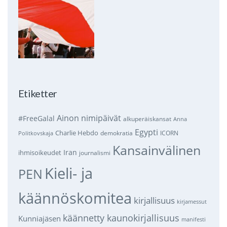
Etiketter
Ainon nimipäivät
#FreeGalal
alkuperäiskansat
Anna
Egypti
Charlie Hebdo
demokratia
ICORN
Politkovskaja
Kansainvälinen
Iran
ihmisoikeudet
journalismi
Kieli- ja
PEN
käännöskomitea
kirjallisuus
kirjamessut
käännetty kaunokirjallisuus
Kunniajäsen
manifesti