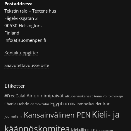
Postaddress:
Tekstin talo – Textens hus
Fågelviksgatan 3
00530 Helsingfors
Finland
info(at)suomenpen.fi
Kontaktuppgifter
Saavutettavuusseloste
Etiketter
Ainon nimipäivät
#FreeGalal
alkuperäiskansat
Anna Politkovskaja
Egypti
Iran
Charlie Hebdo
ihmisoikeudet
demokratia
ICORN
Kieli- ja
Kansainvälinen PEN
journalismi
käännöskomitea
kirjallisuus
kirjamessut