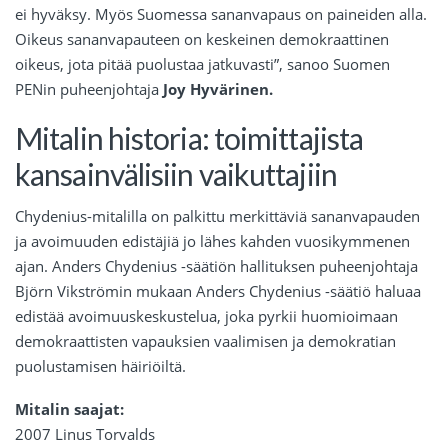
ei hyväksy. Myös Suomessa sananvapaus on paineiden alla.
Oikeus sananvapauteen on keskeinen demokraattinen
oikeus, jota pitää puolustaa jatkuvasti”, sanoo Suomen
PENin puheenjohtaja
Joy Hyvärinen.
Mitalin historia: toimittajista
kansainvälisiin vaikuttajiin
Chydenius-mitalilla on palkittu merkittäviä sananvapauden
ja avoimuuden edistäjiä jo lähes kahden vuosikymmenen
ajan. Anders Chydenius -säätiön hallituksen puheenjohtaja
Björn Vikströmin mukaan Anders Chydenius -säätiö haluaa
edistää avoimuuskeskustelua, joka pyrkii huomioimaan
demokraattisten vapauksien vaalimisen ja demokratian
puolustamisen häiriöiltä.
Mitalin saajat:
2007 Linus Torvalds