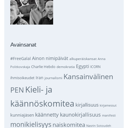
Avainsanat
Ainon nimipäivät
#FreeGalal
alkuperäiskansat
Anna
Egypti
Charlie Hebdo
demokratia
ICORN
Politkovskaja
Kansainvälinen
Iran
ihmisoikeudet
journalismi
Kieli- ja
PEN
käännöskomitea
kirjallisuus
kirjamessut
käännetty kaunokirjallisuus
kunniajäsen
manifesti
monikielisyys
naiskomitea
Nasrin Sotoudeh