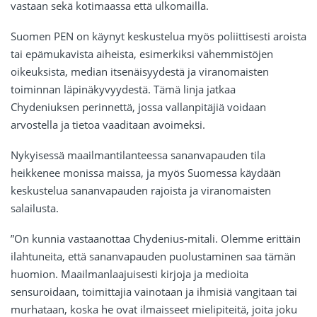
vastaan sekä kotimaassa että ulkomailla.
Suomen PEN on käynyt keskustelua myös poliittisesti aroista
tai epämukavista aiheista, esimerkiksi vähemmistöjen
oikeuksista, median itsenäisyydestä ja viranomaisten
toiminnan läpinäkyvyydestä. Tämä linja jatkaa
Chydeniuksen perinnettä, jossa vallanpitäjiä voidaan
arvostella ja tietoa vaaditaan avoimeksi.
Nykyisessä maailmantilanteessa sananvapauden tila
heikkenee monissa maissa, ja myös Suomessa käydään
keskustelua sananvapauden rajoista ja viranomaisten
salailusta.
”On kunnia vastaanottaa Chydenius-mitali. Olemme erittäin
ilahtuneita, että sananvapauden puolustaminen saa tämän
huomion. Maailmanlaajuisesti kirjoja ja medioita
sensuroidaan, toimittajia vainotaan ja ihmisiä vangitaan tai
murhataan, koska he ovat ilmaisseet mielipiteitä, joita joku