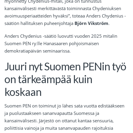
myönnetty Chydenius-mitali, joka on tunnustus
kansainvälisesti merkittävästä toiminnasta Chydeniuksen
avoimuusperiaatteiden hyväksi”, toteaa Anders Chydenius -
säätiön hallituksen puheenjohtaja
Björn Vikström
.
Anders Chydenius -säätiö luovutti vuoden 2025 mitalin
Suomen PEN ry:lle Hanasaaren pohjoismaisen
demokratiapäivän seminaarissa.
Juuri nyt Suomen PENin työ
on tärkeämpää kuin
koskaan
Suomen PEN on toiminut jo lähes sata vuotta edistääkseen
ja puolustaakseen sananvapautta Suomessa ja
kansainvälisesti. Järjestö on ottanut kantaa sensuuria,
poliittisia vainoja ja muita sananvapauden rajoituksia