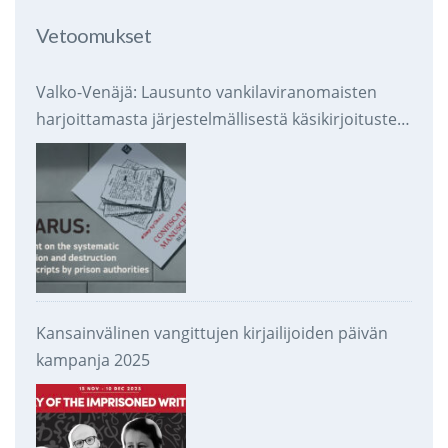
Vetoomukset
Valko-Venäjä: Lausunto vankilaviranomaisten
harjoittamasta järjestelmällisestä käsikirjoitusten
takavarikoinnista ja tuhoamisesta
Kansainvälinen vangittujen kirjailijoiden päivän
kampanja 2025