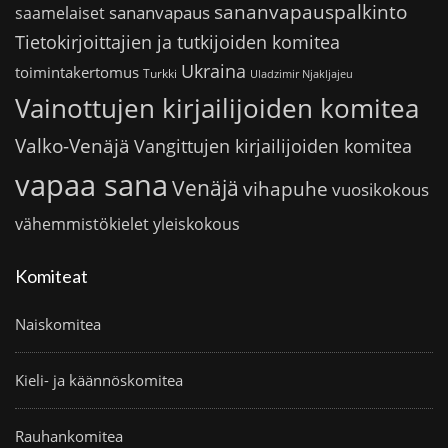
sananvapauspalkinto
sananvapaus
saamelaiset
Tietokirjoittajien ja tutkijoiden komitea
Ukraina
toimintakertomus
Turkki
Uladzimir Njakljajeu
Vainottujen kirjailijoiden komitea
Valko-Venäjä
Vangittujen kirjailijoiden komitea
vapaa sana
Venäjä
vihapuhe
vuosikokous
vähemmistökielet
yleiskokous
Komiteat
Naiskomitea
Kieli- ja käännöskomitea
Rauhankomitea