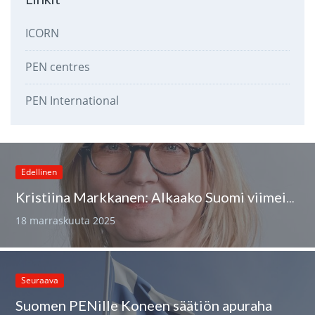
ICORN
PEN centres
PEN International
Edellinen
Kristiina Markkanen: Alkaako Suomi viimein herätä moniäänisyyden vaateeseen?
18 marraskuuta 2025
Seuraava
Suomen PENille Koneen säätiön apuraha