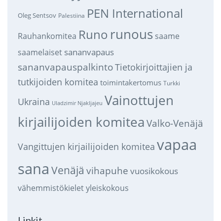
PEN International
Oleg Sentsov
Palestiina
runous
Runo
saame
Rauhankomitea
sananvapaus
saamelaiset
sananvapauspalkinto
Tietokirjoittajien ja
tutkijoiden komitea
toimintakertomus
Turkki
Vainottujen
Ukraina
Uladzimir Njakljajeu
kirjailijoiden komitea
Valko-Venäjä
vapaa
Vangittujen kirjailijoiden komitea
sana
Venäjä
vihapuhe
vuosikokous
vähemmistökielet
yleiskokous
Linkit