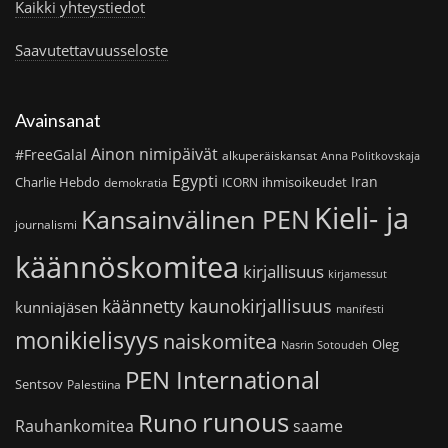
Kaikki yhteystiedot
Saavutettavuusseloste
Avainsanat
Ainon nimipäivät
#FreeGalal
alkuperäiskansat
Anna Politkovskaja
Egypti
Iran
Charlie Hebdo
ihmisoikeudet
demokratia
ICORN
Kieli- ja
Kansainvälinen PEN
journalismi
käännöskomitea
kirjallisuus
kirjamessut
käännetty kaunokirjallisuus
kunniajäsen
manifesti
monikielisyys
naiskomitea
Oleg
Nasrin Sotoudeh
PEN International
Sentsov
Palestiina
runous
Runo
saame
Rauhankomitea