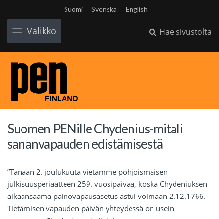
Suomi
Svenska
English
Valikko
Hae sivustolta
Suomen PENille Chydenius-mitali
sananvapauden edistämisestä
”Tänään 2. joulukuuta vietämme pohjoismaisen
julkisuusperiaatteen 259. vuosipäivää, koska Chydeniuksen
aikaansaama painovapausasetus astui voimaan 2.12.1766.
Tietämisen vapauden päivän yhteydessä on usein