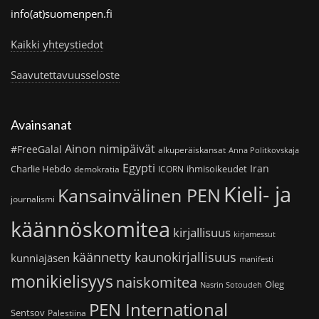
info(at)suomenpen.fi
Kaikki yhteystiedot
Saavutettavuusseloste
Avainsanat
Ainon nimipäivät
#FreeGalal
alkuperäiskansat
Anna Politkovskaja
Egypti
Iran
Charlie Hebdo
ihmisoikeudet
demokratia
ICORN
Kieli- ja
Kansainvälinen PEN
journalismi
käännöskomitea
kirjallisuus
kirjamessut
käännetty kaunokirjallisuus
kunniajäsen
manifesti
monikielisyys
naiskomitea
Oleg
Nasrin Sotoudeh
PEN International
Sentsov
Palestiina