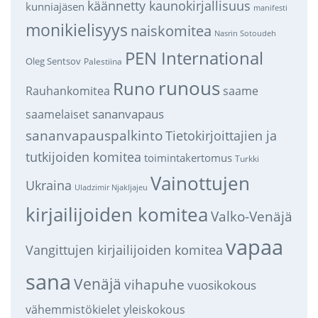
käännetty kaunokirjallisuus
kunniajäsen
manifesti
monikielisyys
naiskomitea
Nasrin Sotoudeh
PEN International
Oleg Sentsov
Palestiina
runous
Runo
saame
Rauhankomitea
sananvapaus
saamelaiset
sananvapauspalkinto
Tietokirjoittajien ja
tutkijoiden komitea
toimintakertomus
Turkki
Vainottujen
Ukraina
Uladzimir Njakljajeu
kirjailijoiden komitea
Valko-Venäjä
vapaa
Vangittujen kirjailijoiden komitea
sana
Venäjä
vihapuhe
vuosikokous
vähemmistökielet
yleiskokous