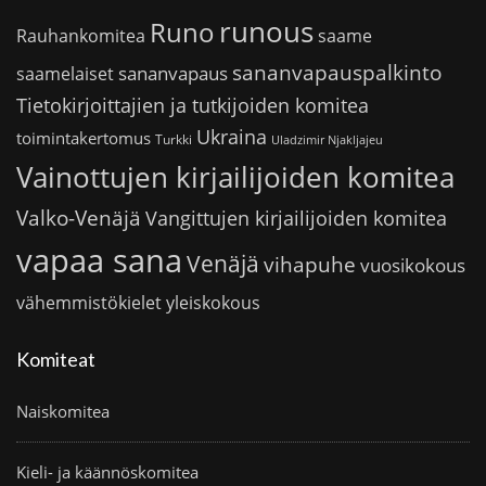
runous
Runo
saame
Rauhankomitea
sananvapauspalkinto
sananvapaus
saamelaiset
Tietokirjoittajien ja tutkijoiden komitea
Ukraina
toimintakertomus
Turkki
Uladzimir Njakljajeu
Vainottujen kirjailijoiden komitea
Valko-Venäjä
Vangittujen kirjailijoiden komitea
vapaa sana
Venäjä
vihapuhe
vuosikokous
vähemmistökielet
yleiskokous
Komiteat
Naiskomitea
Kieli- ja käännöskomitea