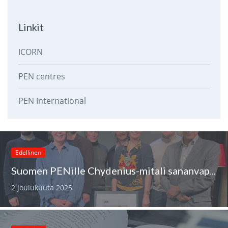
Linkit
ICORN
PEN centres
PEN International
Edellinen
Suomen PENille Chydenius-mitali sananvapauden edistämisestä
2 joulukuuta 2025