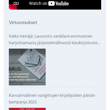
Vetoomukset
Valko-Venäjä: Lausunto vankilaviranomaisten
harjoittamasta järjestelmällisestä käsikirjoitusten
takavarikoinnista ja tuhoamisesta
Kansainvälinen vangittujen kirjailijoiden päivän
kampanja 2025