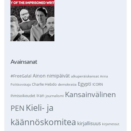
Avainsanat
Ainon nimipäivät
#FreeGalal
alkuperäiskansat
Anna
Egypti
Charlie Hebdo
demokratia
ICORN
Politkovskaja
Kansainvälinen
Iran
ihmisoikeudet
journalismi
Kieli- ja
PEN
käännöskomitea
kirjallisuus
kirjamessut