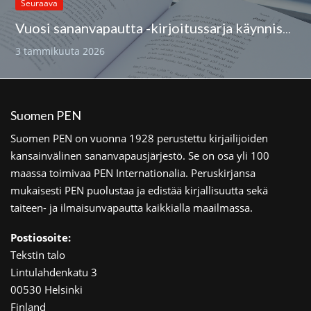
Seuraava
Vuosi sananvapautta -kirjoitussarja käynnistyy
3 tammikuuta 2026
Suomen PEN
Suomen PEN on vuonna 1928 perustettu kirjailijoiden
kansainvälinen sananvapausjärjestö. Se on osa yli 100
maassa toimivaa PEN Internationalia. Peruskirjansa
mukaisesti PEN puolustaa ja edistää kirjallisuutta sekä
taiteen- ja ilmaisunvapautta kaikkialla maailmassa.
Postiosoite:
Tekstin talo
Lintulahdenkatu 3
00530 Helsinki
Finland