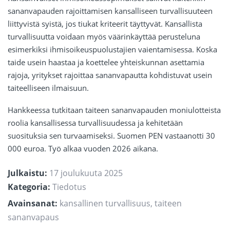
sananvapauden rajoittamisen kansalliseen turvallisuuteen
liittyvistä syistä, jos tiukat kriteerit täyttyvät. Kansallista
turvallisuutta voidaan myös väärinkäyttää perusteluna
esimerkiksi ihmisoikeuspuolustajien vaientamisessa. Koska
taide usein haastaa ja koettelee yhteiskunnan asettamia
rajoja, yritykset rajoittaa sananvapautta kohdistuvat usein
taiteelliseen ilmaisuun.
Hankkeessa tutkitaan taiteen sananvapauden moniulotteista
roolia kansallisessa turvallisuudessa ja kehitetään
suosituksia sen turvaamiseksi. Suomen PEN vastaanotti 30
000 euroa. Työ alkaa vuoden 2026 aikana.
Julkaistu:
17 joulukuuta 2025
Kategoria:
Tiedotus
Avainsanat:
kansallinen turvallisuus
,
taiteen
sananvapaus