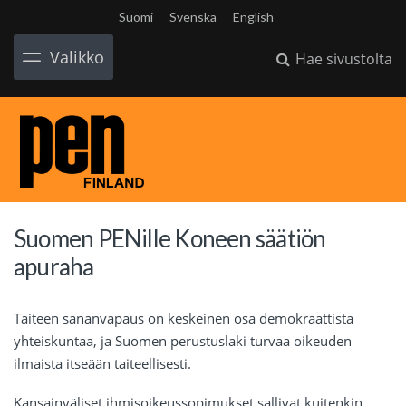
Suomi
Svenska
English
Valikko
Hae sivustolta
Suomen PENille Koneen säätiön
apuraha
Taiteen sananvapaus on keskeinen osa demokraattista
yhteiskuntaa, ja Suomen perustuslaki turvaa oikeuden
ilmaista itseään taiteellisesti.
Kansainväliset ihmisoikeussopimukset sallivat kuitenkin