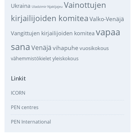
Vainottujen
Ukraina
Uladzimir Njakljajeu
kirjailijoiden komitea
Valko-Venäjä
vapaa
Vangittujen kirjailijoiden komitea
sana
Venäjä
vihapuhe
vuosikokous
vähemmistökielet
yleiskokous
Linkit
ICORN
PEN centres
PEN International