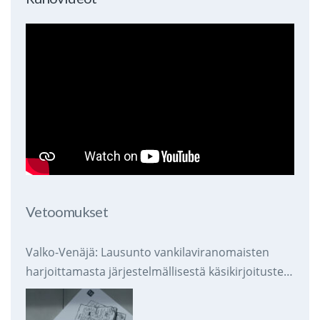
Vetoomukset
Valko-Venäjä: Lausunto vankilaviranomaisten
harjoittamasta järjestelmällisestä käsikirjoitusten
takavarikoinnista ja tuhoamisesta