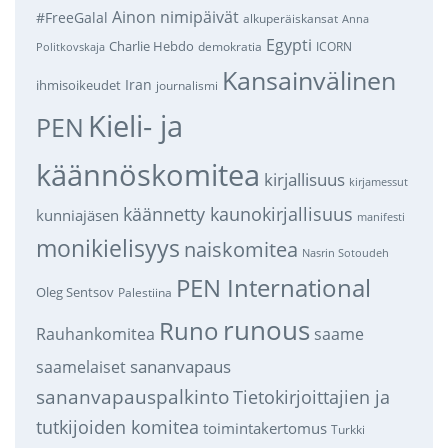
Ainon nimipäivät
#FreeGalal
alkuperäiskansat
Anna
Egypti
Charlie Hebdo
demokratia
ICORN
Politkovskaja
Kansainvälinen
Iran
ihmisoikeudet
journalismi
Kieli- ja
PEN
käännöskomitea
kirjallisuus
kirjamessut
käännetty kaunokirjallisuus
kunniajäsen
manifesti
monikielisyys
naiskomitea
Nasrin Sotoudeh
PEN International
Oleg Sentsov
Palestiina
runous
Runo
saame
Rauhankomitea
sananvapaus
saamelaiset
sananvapauspalkinto
Tietokirjoittajien ja
tutkijoiden komitea
toimintakertomus
Turkki