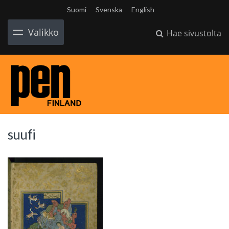
Suomi
Svenska
English
Valikko
Hae sivustolta
suufi