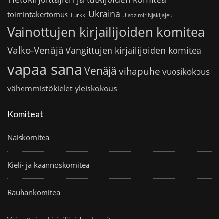
Ukraina
toimintakertomus
Turkki
Uladzimir Njakljajeu
Vainottujen kirjailijoiden komitea
Valko-Venäjä
Vangittujen kirjailijoiden komitea
vapaa sana
Venäjä
vihapuhe
vuosikokous
vähemmistökielet
yleiskokous
Komiteat
Naiskomitea
Kieli- ja käännöskomitea
Rauhankomitea