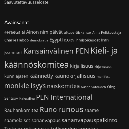
Saavutettavuusseloste
Avainsanat
Ainon nimipäivät
#FreeGalal
alkuperäiskansat
Anna Politkovskaja
Egypti
Iran
Charlie Hebdo
ihmisoikeudet
demokratia
ICORN
Kieli- ja
Kansainvälinen PEN
journalismi
käännöskomitea
kirjallisuus
kirjamessut
käännetty kaunokirjallisuus
kunniajäsen
manifesti
monikielisyys
naiskomitea
Oleg
Nasrin Sotoudeh
PEN International
Sentsov
Palestiina
runous
Runo
saame
Rauhankomitea
sananvapauspalkinto
sananvapaus
saamelaiset
Tietokirjoittajien ja tutkijoiden komitea