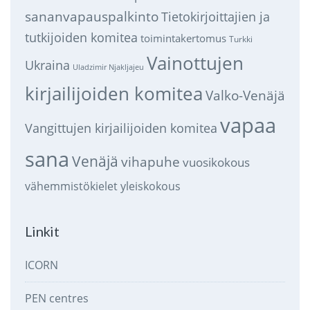
sananvapauspalkinto
Tietokirjoittajien ja
tutkijoiden komitea
toimintakertomus
Turkki
Vainottujen
Ukraina
Uladzimir Njakljajeu
kirjailijoiden komitea
Valko-Venäjä
vapaa
Vangittujen kirjailijoiden komitea
sana
Venäjä
vihapuhe
vuosikokous
vähemmistökielet
yleiskokous
Linkit
ICORN
PEN centres