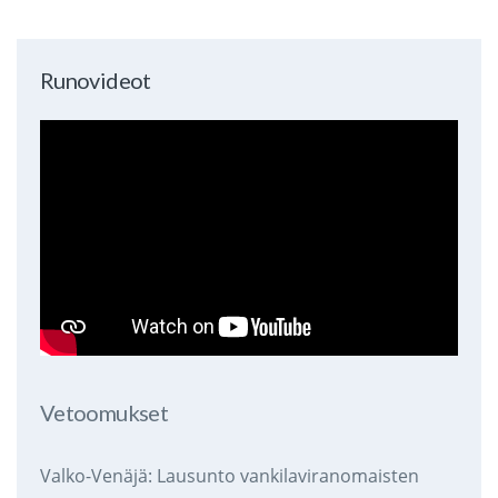
Runovideot
Vetoomukset
Valko-Venäjä: Lausunto vankilaviranomaisten