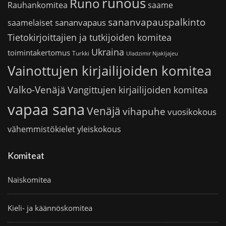
runous
Runo
saame
Rauhankomitea
sananvapauspalkinto
sananvapaus
saamelaiset
Tietokirjoittajien ja tutkijoiden komitea
Ukraina
toimintakertomus
Turkki
Uladzimir Njakljajeu
Vainottujen kirjailijoiden komitea
Valko-Venäjä
Vangittujen kirjailijoiden komitea
vapaa sana
Venäjä
vihapuhe
vuosikokous
vähemmistökielet
yleiskokous
Komiteat
Naiskomitea
Kieli- ja käännöskomitea