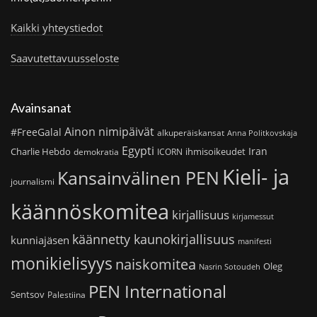
Kaikki yhteystiedot
Saavutettavuusseloste
Avainsanat
Ainon nimipäivät
#FreeGalal
alkuperäiskansat
Anna Politkovskaja
Egypti
Iran
Charlie Hebdo
ihmisoikeudet
demokratia
ICORN
Kieli- ja
Kansainvälinen PEN
journalismi
käännöskomitea
kirjallisuus
kirjamessut
käännetty kaunokirjallisuus
kunniajäsen
manifesti
monikielisyys
naiskomitea
Oleg
Nasrin Sotoudeh
PEN International
Sentsov
Palestiina