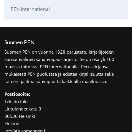
PEN International
Suomen PEN
Suomen PEN on vuonna 1928 perustettu kirjailijoiden
kansainvälinen sananvapausjärjestö. Se on osa yli 100
maassa toimivaa PEN Internationalia. Peruskirjansa
mukaisesti PEN puolustaa ja edistää kirjallisuutta sekä
taiteen- ja ilmaisunvapautta kaikkialla maailmassa.
Postiosoite:
Tekstin talo
Lintulahdenkatu 3
00530 Helsinki
Finland
info(at)suomenpen.fi