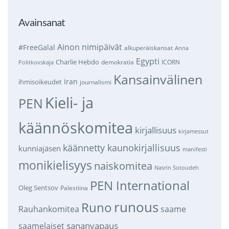
Avainsanat
Ainon nimipäivät
#FreeGalal
alkuperäiskansat
Anna
Egypti
Charlie Hebdo
demokratia
ICORN
Politkovskaja
Kansainvälinen
Iran
ihmisoikeudet
journalismi
Kieli- ja
PEN
käännöskomitea
kirjallisuus
kirjamessut
käännetty kaunokirjallisuus
kunniajäsen
manifesti
monikielisyys
naiskomitea
Nasrin Sotoudeh
PEN International
Oleg Sentsov
Palestiina
runous
Runo
saame
Rauhankomitea
sananvapaus
saamelaiset