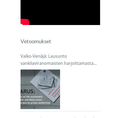
Vetoomukset
Valko-Venäjä: Lausunto
vankilaviranomaisten harjoittamasta
järjestelmällisestä käsikirjoitusten
takavarikoinnista ja tuhoamisesta