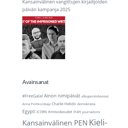
Kansainvälinen vangittujen kirjailijoiden
päivän kampanja 2025
Avainsanat
Ainon nimipäivät
#FreeGalal
alkuperäiskansat
Charlie Hebdo
demokratia
Anna Politkovskaja
Egypti
Iran
ihmisoikeudet
ICORN
journalismi
Kieli-
Kansainvälinen PEN