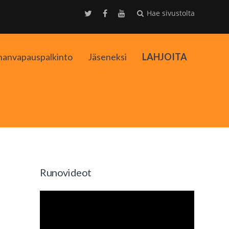
Hae sivustolta
nanvapauspalkinto
Jäseneksi
LAHJOITA
kko
Runovideot