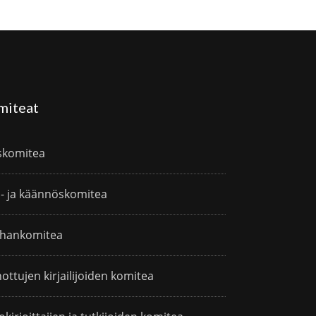
miteat
skomitea
i- ja käännöskomitea
hankomitea
ottujen kirjailijoiden komitea