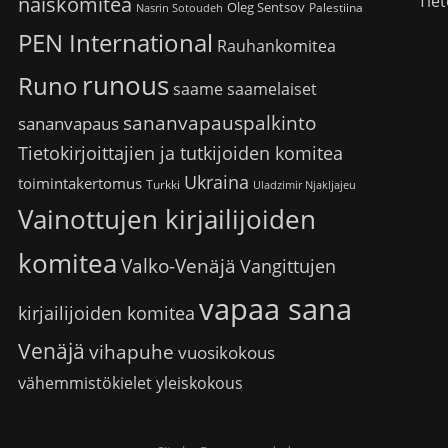
Tiet
naiskomitea
Oleg Sentsov
Palestiina
Nasrin Sotoudeh
PEN International
Rauhankomitea
runous
Runo
saame
saamelaiset
sananvapauspalkinto
sananvapaus
Tietokirjoittajien ja tutkijoiden komitea
Ukraina
toimintakertomus
Turkki
Uladzimir Njakljajeu
Vainottujen kirjailijoiden
komitea
Valko-Venäjä
Vangittujen
vapaa sana
kirjailijoiden komitea
Venäjä
vihapuhe
vuosikokous
vähemmistökielet
yleiskokous