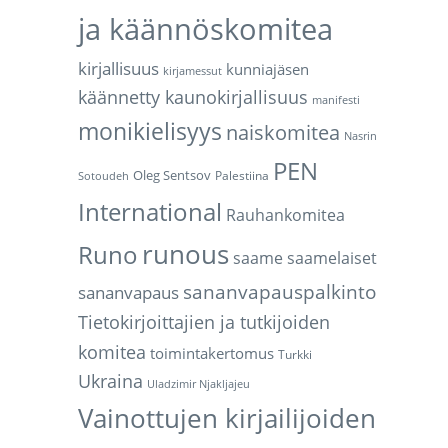
ja käännöskomitea
kirjallisuus
kunniajäsen
kirjamessut
käännetty kaunokirjallisuus
manifesti
monikielisyys
naiskomitea
Nasrin
PEN
Oleg Sentsov
Palestiina
Sotoudeh
International
Rauhankomitea
runous
Runo
saame
saamelaiset
sananvapauspalkinto
sananvapaus
Tietokirjoittajien ja tutkijoiden
komitea
toimintakertomus
Turkki
Ukraina
Uladzimir Njakljajeu
Vainottujen kirjailijoiden