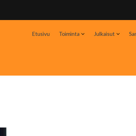
Avaa
Avaa
Etusivu
Toiminta
Julkaisut
Sa
alavalikko
alavali