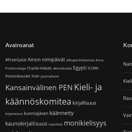
Avainsanat
Ko
Ainon nimipäivät
#FreeGalal
alkuperäiskansat
Anna
Nai
Egypti
Charlie Hebdo
demokratia
ICORN
Politkovskaja
Iran
ihmisoikeudet
journalismi
Kiel
Kieli- ja
Kansainvälinen PEN
Rau
käännöskomitea
kirjallisuus
käännetty
kunniajäsen
kirjamessut
Vain
monikielisyys
kaunokirjallisuus
manifesti