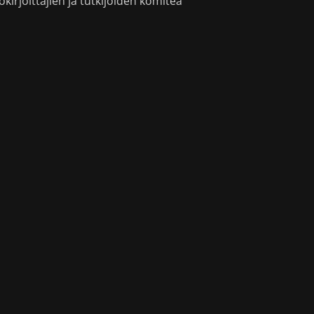
okirjoittajien ja tutkijoiden komitea