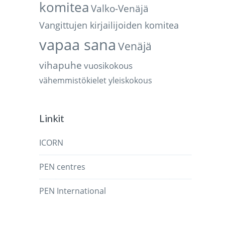
komitea
Valko-Venäjä
Vangittujen kirjailijoiden komitea
vapaa sana
Venäjä
vihapuhe
vuosikokous
vähemmistökielet
yleiskokous
Linkit
ICORN
PEN centres
PEN International