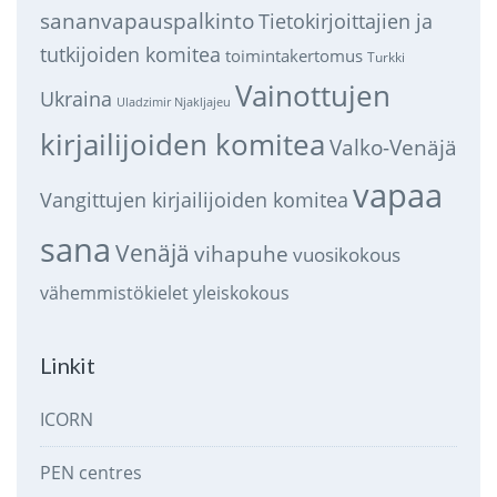
sananvapauspalkinto
Tietokirjoittajien ja
tutkijoiden komitea
toimintakertomus
Turkki
Vainottujen
Ukraina
Uladzimir Njakljajeu
kirjailijoiden komitea
Valko-Venäjä
vapaa
Vangittujen kirjailijoiden komitea
sana
Venäjä
vihapuhe
vuosikokous
vähemmistökielet
yleiskokous
Linkit
ICORN
PEN centres