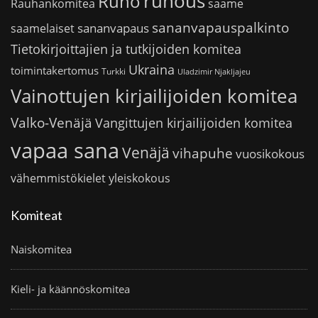
runous
Runo
saame
Rauhankomitea
sananvapauspalkinto
sananvapaus
saamelaiset
Tietokirjoittajien ja tutkijoiden komitea
Ukraina
toimintakertomus
Turkki
Uladzimir Njakljajeu
Vainottujen kirjailijoiden komitea
Valko-Venäjä
Vangittujen kirjailijoiden komitea
vapaa sana
Venäjä
vihapuhe
vuosikokous
vähemmistökielet
yleiskokous
Komiteat
Naiskomitea
Kieli- ja käännöskomitea