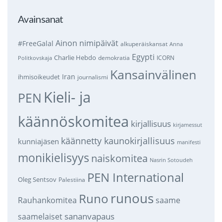
Avainsanat
Ainon nimipäivät
#FreeGalal
alkuperäiskansat
Anna
Egypti
Charlie Hebdo
demokratia
ICORN
Politkovskaja
Kansainvälinen
Iran
ihmisoikeudet
journalismi
Kieli- ja
PEN
käännöskomitea
kirjallisuus
kirjamessut
käännetty kaunokirjallisuus
kunniajäsen
manifesti
monikielisyys
naiskomitea
Nasrin Sotoudeh
PEN International
Oleg Sentsov
Palestiina
runous
Runo
saame
Rauhankomitea
sananvapaus
saamelaiset