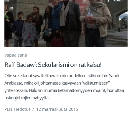
Vapaa sana
Raif Badawi: Sekularismi on ratkaisu!
Olin sukeltanut syvälle liberalismin uudelleen tulkintoihin Saudi-
Arabiassa, mikä oli johtamassa kasvavaan ”valistumiseen”
yhteisössäni. Halusin murtaa tietämättömyyden muurit, horjuttaa
uskonjohtajien pyhyyttä....
PEN Tiedotus
/
12 marraskuuta 2015