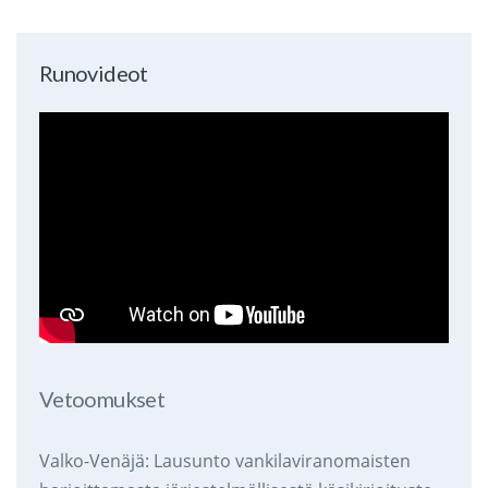
Runovideot
Vetoomukset
Valko-Venäjä: Lausunto vankilaviranomaisten