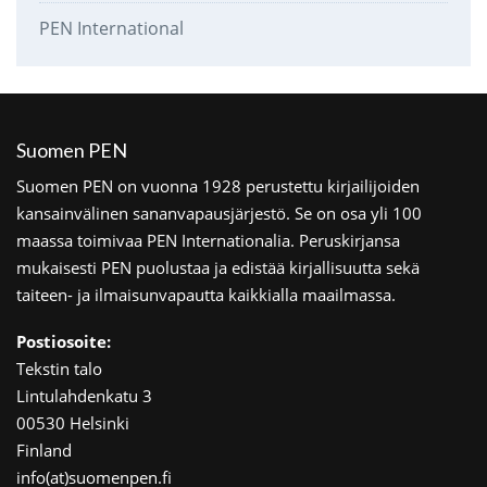
PEN International
Suomen PEN
Suomen PEN on vuonna 1928 perustettu kirjailijoiden
kansainvälinen sananvapausjärjestö. Se on osa yli 100
maassa toimivaa PEN Internationalia. Peruskirjansa
mukaisesti PEN puolustaa ja edistää kirjallisuutta sekä
taiteen- ja ilmaisunvapautta kaikkialla maailmassa.
Postiosoite:
Tekstin talo
Lintulahdenkatu 3
00530 Helsinki
Finland
info(at)suomenpen.fi