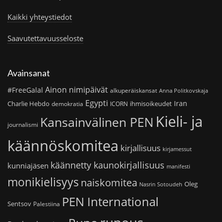
Kaikki yhteystiedot
Saavutettavuusseloste
Avainsanat
Ainon nimipäivät
#FreeGalal
alkuperäiskansat
Anna Politkovskaja
Egypti
Iran
Charlie Hebdo
ihmisoikeudet
demokratia
ICORN
Kieli- ja
Kansainvälinen PEN
journalismi
käännöskomitea
kirjallisuus
kirjamessut
käännetty kaunokirjallisuus
kunniajäsen
manifesti
monikielisyys
naiskomitea
Oleg
Nasrin Sotoudeh
PEN International
Sentsov
Palestiina