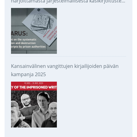
harjoittamasta järjestelmällisestä käsikirjoitusten
takavarikoinnista ja tuhoamisesta
Kansainvälinen vangittujen kirjailijoiden päivän
kampanja 2025