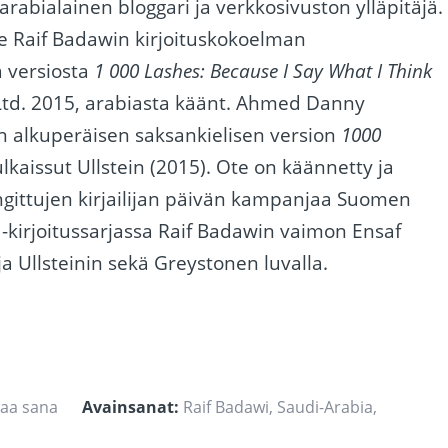
iarabialainen bloggari ja verkkosivuston ylläpitäjä.
he Raif Badawin kirjoituskokoelman
ä versiosta
1 000 Lashes: Because I Say What I Think
Ltd. 2015, arabiasta käänt. Ahmed Danny
 alkuperäisen saksankielisen version
1000
ulkaissut Ullstein (2015). Ote on käännetty ja
ngittujen kirjailijan päivän kampanjaa Suomen
-kirjoitussarjassa Raif Badawin vaimon Ensaf
a Ullsteinin sekä Greystonen luvalla.
aa sana
Avainsanat:
Raif Badawi
,
Saudi-Arabia
,