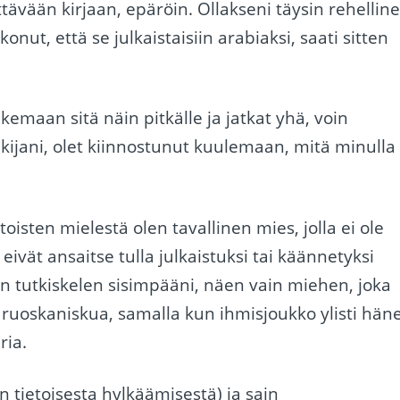
ävään kirjaan, epäröin. Ollakseni täysin rehelline
onut, että se julkaistaisiin arabiaksi, saati sitten
ukemaan sitä näin pitkälle ja jatkat yhä, voin
 lukijani, olet kiinnostunut kuulemaan, mitä minulla
oisten mielestä olen tavallinen mies, jolla ei ole
eivät ansaitse tulla julkaistuksi tai käännetyksi
n tutkiskelen sisimpääni, näen vain miehen, joka
ruoskaniskua, samalla kun ihmisjoukko ylisti hän
ria.
in tietoisesta hylkäämisestä) ja sain