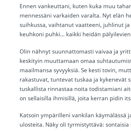
Ennen vankeuttani, kuten kuka muu tahans
mennessäni varkaiden varalta. Nyt elän h
suihkussa, vaihtanut vaatteeni, juhlinut j
keuhkoni puhki… kaikki heidän pälyilevien 
Olin nähnyt suunnattomasti vaivaa ja yrit
keskityin muuttamaan omaa suhtautumistan
maailmansa syvyyksiä. Se kesti tovin, mutt
rakastuvat, tuntevat tuskaa ja kykenevät s
tuskallista rinnastaa noita todistamiani ait
on sellaisilla ihmisillä, joita kerran pidin it
Katsoin ympärilleni vankilan käymälässä ja 
ulosteita. Näky oli tyrmistyttävä: sontaisia s