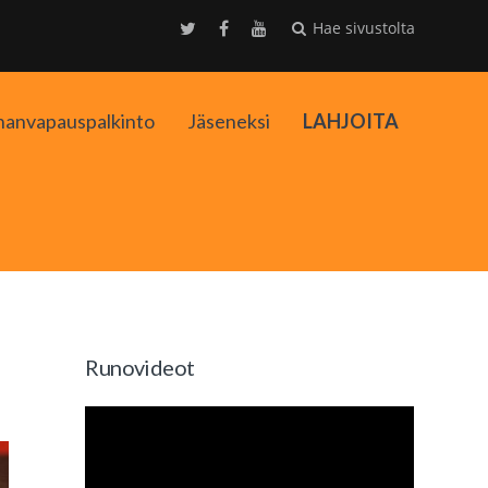
Hae sivustolta
nanvapauspalkinto
Jäseneksi
LAHJOITA
kko
Runovideot