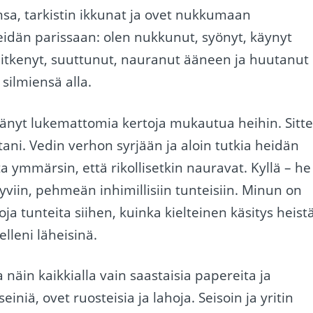
a, tarkistin ikkunat ja ovet nukkumaan
eidän parissaan: olen nukkunut, syönyt, käynyt
a itkenyt, suuttunut, nauranut ääneen ja huutanut
silmiensä alla.
tänyt lukemattomia kertoja mukautua heihin. Sitt
i. Vedin verhon syrjään ja aloin tutkia heidän
a ymmärsin, että rikollisetkin nauravat. Kyllä – he
yviin, pehmeän inhimillisiin tunteisiin. Minun on
oja tunteita siihen, kuinka kielteinen käsitys heist
selleni läheisinä.
näin kaikkialla vain saastaisia papereita ja
einiä, ovet ruosteisia ja lahoja. Seisoin ja yritin