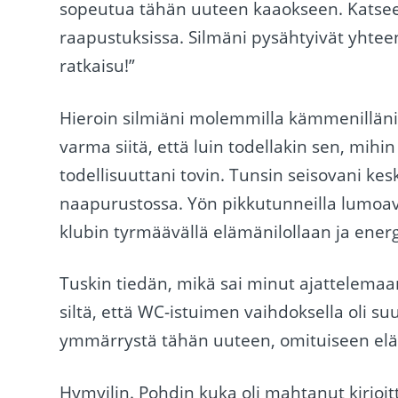
sopeutua tähän uuteen kaaokseen. Katseen
raapustuksissa. Silmäni pysähtyivät yhte
ratkaisu!”
Hieroin silmiäni molemmilla kämmenilläni
varma siitä, että luin todellakin sen, mihi
todellisuuttani tovin. Tunsin seisovani ke
naapurustossa. Yön pikkutunneilla lumoav
klubin tyrmäävällä elämänilollaan ja energ
Tuskin tiedän, mikä sai minut ajattelemaa
siltä, että WC-istuimen vaihdoksella oli suu
ymmärrystä tähän uuteen, omituiseen el
Hymyilin. Pohdin kuka oli mahtanut kirjoit