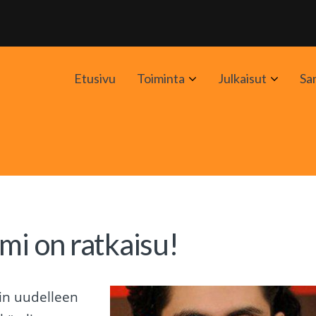
Avaa
Avaa
Etusivu
Toiminta
Julkaisut
Sa
alavalikko
alavali
mi on ratkaisu!
min uudelleen