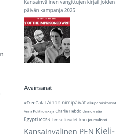
Kansainvälinen vangittujen kirjailijoiden
päivän kampanja 2025
en
Avainsanat
ä
Ainon nimipäivät
#FreeGalal
alkuperäiskansat
Charlie Hebdo
demokratia
Anna Politkovskaja
Egypti
Iran
ihmisoikeudet
ICORN
journalismi
Kieli-
Kansainvälinen PEN