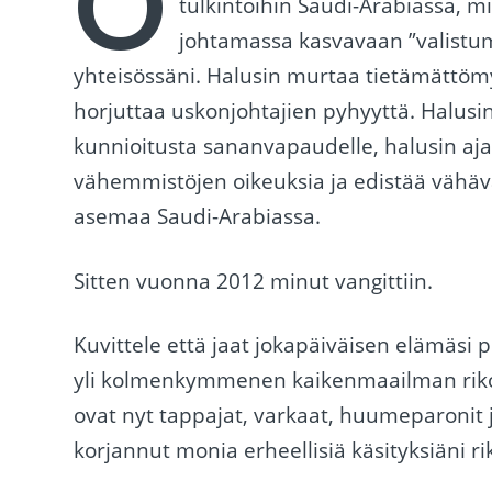
O
tulkintoihin Saudi-Arabiassa, mi
johtamassa kasvavaan ”valistu
yhteisössäni. Halusin murtaa tietämättö
horjuttaa uskonjohtajien pyhyyttä. Halusi
kunnioitusta sananvapaudelle, halusin aja
vähemmistöjen oikeuksia ja edistää vähäv
asemaa Saudi-Arabiassa.
Sitten vuonna 2012 minut vangittiin.
Kuvittele että jaat jokapäiväisen elämäsi
yli kolmenkymmenen kaikenmaailman rikol
ovat nyt tappajat, varkaat, huumeparonit 
korjannut monia erheellisiä käsityksiäni ri