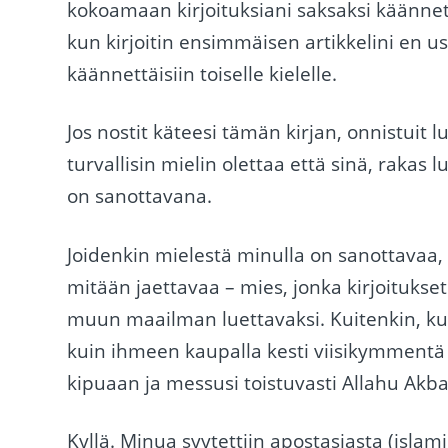
kokoamaan kirjoituksiani saksaksi käännett
kun kirjoitin ensimmäisen artikkelini en usk
käännettäisiin toiselle kielelle.
Jos nostit käteesi tämän kirjan, onnistuit l
turvallisin mielin olettaa että sinä, rakas
on sanottavana.
Joidenkin mielestä minulla on sanottavaa, t
mitään jaettavaa – mies, jonka kirjoitukset 
muun maailman luettavaksi. Kuitenkin, ku
kuin ihmeen kaupalla kesti viisikymmentä 
kipuaan ja messusi toistuvasti Allahu Akba
Kyllä. Minua syytettiin apostasiasta (islam