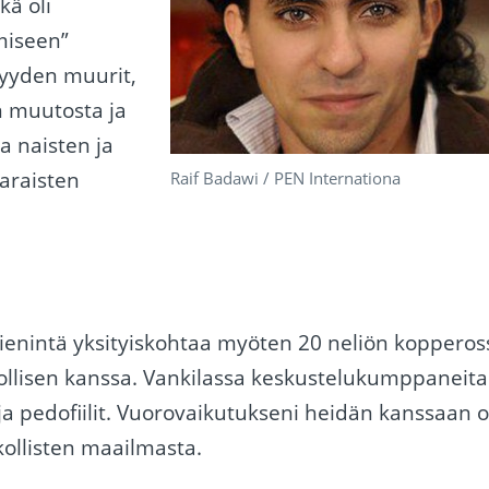
kä oli
miseen”
myyden muurit,
n muutosta ja
a naisten ja
araisten
Raif Badawi / PEN Internationa
 pienintä yksityiskohtaa myöten 20 neliön kopperos
lisen kanssa. Vankilassa keskustelukumppaneita
ja pedofiilit. Vuorovaikutukseni heidän kanssaan 
kollisten maailmasta.