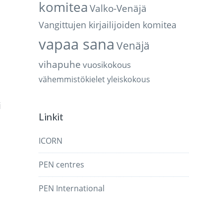
komitea
Valko-Venäjä
Vangittujen kirjailijoiden komitea
vapaa sana
Venäjä
vihapuhe
vuosikokous
vähemmistökielet
yleiskokous
a
i
Linkit
ICORN
PEN centres
PEN International