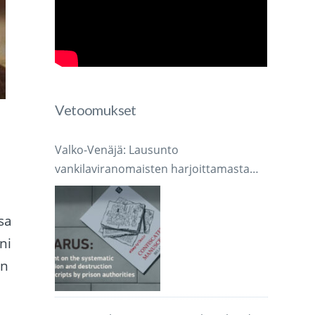
Vetoomukset
Valko-Venäjä: Lausunto
vankilaviranomaisten harjoittamasta
järjestelmällisestä käsikirjoitusten
takavarikoinnista ja tuhoamisesta
sa
ni
on