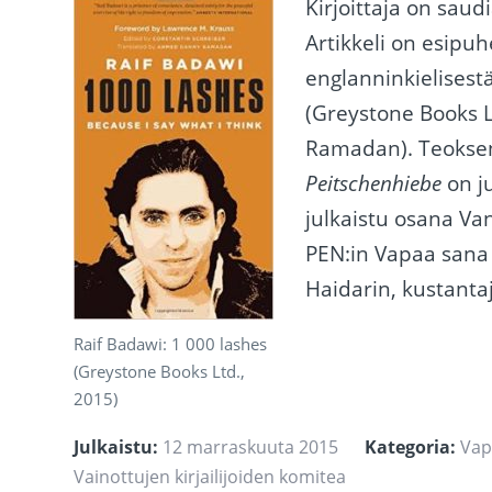
Kirjoittaja on saud
Artikkeli on esipu
englanninkielisest
(Greystone Books 
Ramadan). Teoksen
Peitschenhiebe
on j
julkaistu osana Va
PEN:in Vapaa sana 
Haidarin, kustantaj
Raif Badawi: 1 000 lashes
(Greystone Books Ltd.,
2015)
Julkaistu:
12 marraskuuta 2015
Kategoria:
Vap
Vainottujen kirjailijoiden komitea