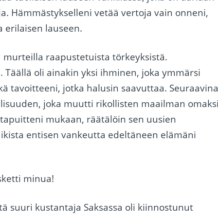
ja. Hämmästykselleni vetää vertoja vain onneni,
ja erilaisen lauseen.
 murteilla raapustetuista törkeyksistä.
. Täällä oli ainakin yksi ihminen, joka ymmärsi
ä tavoitteeni, jotka halusin saavuttaa. Seuraavin
lisuuden, joka muutti rikollisten maailman omaks
ttapuitteni mukaan, räätälöin sen uusien
aikista entisen vankeutta edeltäneen elämäni
sketti minua!
tä suuri kustantaja Saksassa oli kiinnostunut