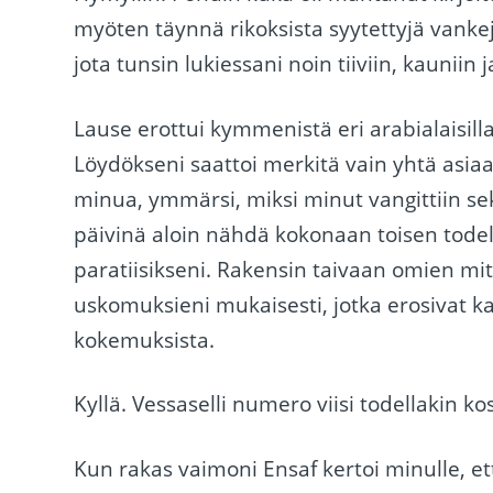
myöten täynnä rikoksista syytettyjä vanke
jota tunsin lukiessani noin tiiviin, kauniin 
Lause erottui kymmenistä eri arabialaisilla
Löydökseni saattoi merkitä vain yhtä asiaa
minua, ymmärsi, miksi minut vangittiin sek
päivinä aloin nähdä kokonaan toisen todel
paratiisikseni. Rakensin taivaan omien mi
uskomuksieni mukaisesti, jotka erosivat k
kokemuksista.
Kyllä. Vessaselli numero viisi todellakin ko
Kun rakas vaimoni Ensaf kertoi minulle, et