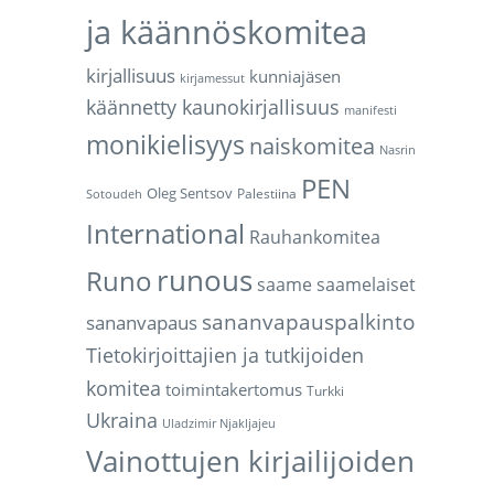
ja käännöskomitea
kirjallisuus
kunniajäsen
kirjamessut
käännetty kaunokirjallisuus
manifesti
monikielisyys
naiskomitea
Nasrin
PEN
Oleg Sentsov
Palestiina
Sotoudeh
International
Rauhankomitea
runous
Runo
saame
saamelaiset
sananvapauspalkinto
sananvapaus
Tietokirjoittajien ja tutkijoiden
komitea
toimintakertomus
Turkki
Ukraina
Uladzimir Njakljajeu
Vainottujen kirjailijoiden