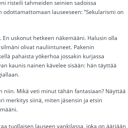
i risteili tahmeiden seinien sadoissa
en odottamattomaan lauseeseen: ”Sekularismi on
. En uskonut hetkeen näkemääni. Halusin olla
n silmäni olivat nauliintuneet. Pakenin
skellä pahaista yökerhoa jossakin kurjassa
an kaunis nainen kävelee sisään: hän täyttää
iallaan.
n niin. Mikä veti minut tähän fantasiaan? Näyttää
ri merkitys siinä, miten jäsensin ja etsin
ämääni.
taa tuollaisen lauseen vankilassa, joka on ääriään