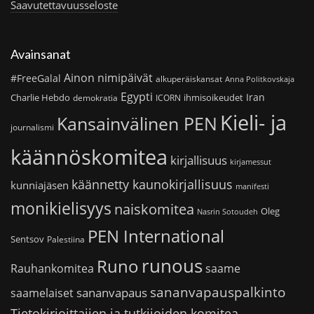
Saavutettavuusseloste
Avainsanat
Ainon nimipäivät
#FreeGalal
alkuperäiskansat
Anna Politkovskaja
Egypti
Iran
Charlie Hebdo
ihmisoikeudet
demokratia
ICORN
Kieli- ja
Kansainvälinen PEN
journalismi
käännöskomitea
kirjallisuus
kirjamessut
käännetty kaunokirjallisuus
kunniajäsen
manifesti
monikielisyys
naiskomitea
Oleg
Nasrin Sotoudeh
PEN International
Sentsov
Palestiina
runous
Runo
saame
Rauhankomitea
sananvapauspalkinto
sananvapaus
saamelaiset
Tietokirjoittajien ja tutkijoiden komitea