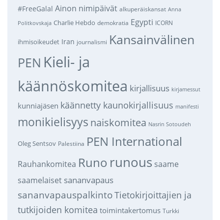
Ainon nimipäivät
#FreeGalal
alkuperäiskansat
Anna
Egypti
Charlie Hebdo
demokratia
ICORN
Politkovskaja
Kansainvälinen
Iran
ihmisoikeudet
journalismi
Kieli- ja
PEN
käännöskomitea
kirjallisuus
kirjamessut
käännetty kaunokirjallisuus
kunniajäsen
manifesti
monikielisyys
naiskomitea
Nasrin Sotoudeh
PEN International
Oleg Sentsov
Palestiina
runous
Runo
saame
Rauhankomitea
sananvapaus
saamelaiset
sananvapauspalkinto
Tietokirjoittajien ja
tutkijoiden komitea
toimintakertomus
Turkki