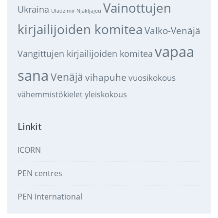
Vainottujen
Ukraina
Uladzimir Njakljajeu
kirjailijoiden komitea
Valko-Venäjä
vapaa
Vangittujen kirjailijoiden komitea
sana
Venäjä
vihapuhe
vuosikokous
vähemmistökielet
yleiskokous
Linkit
ICORN
PEN centres
PEN International