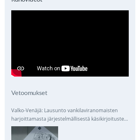
Vetoomukset
Valko-Venäjä: Lausunto vankilaviranomaisten
harjoittamasta järjestelmällisestä käsikirjoitusten
takavarikoinnista ja tuhoamisesta