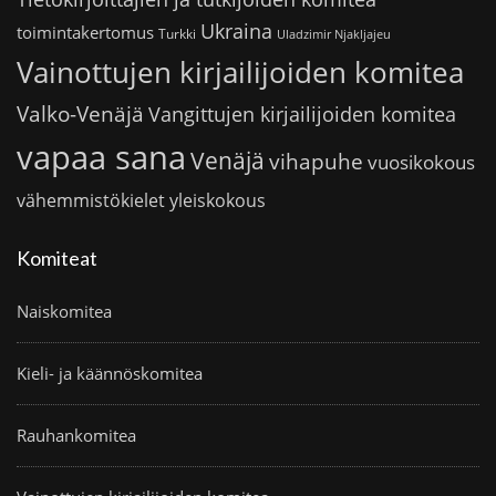
Ukraina
toimintakertomus
Turkki
Uladzimir Njakljajeu
Vainottujen kirjailijoiden komitea
Valko-Venäjä
Vangittujen kirjailijoiden komitea
vapaa sana
Venäjä
vihapuhe
vuosikokous
vähemmistökielet
yleiskokous
Komiteat
Naiskomitea
Kieli- ja käännöskomitea
Rauhankomitea