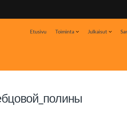
Avaa
Avaa
Etusivu
Toiminta
Julkaisut
Sa
alavalikko
alavali
ебцовой_полины