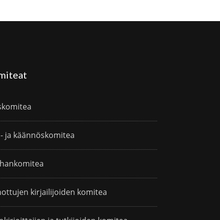
miteat
skomitea
i- ja käännöskomitea
hankomitea
ottujen kirjailijoiden komitea