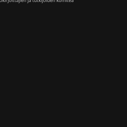
okirjoittajien ja tutkijoiden komitea