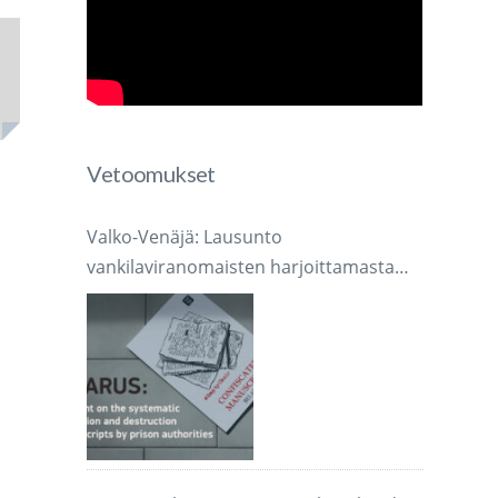
Vetoomukset
Valko-Venäjä: Lausunto
vankilaviranomaisten harjoittamasta
järjestelmällisestä käsikirjoitusten
takavarikoinnista ja tuhoamisesta