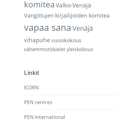
komitea
Valko-Venäjä
Vangittujen kirjailijoiden komitea
vapaa sana
Venäjä
vihapuhe
vuosikokous
vähemmistökielet
yleiskokous
Linkit
ICORN
PEN centres
PEN International