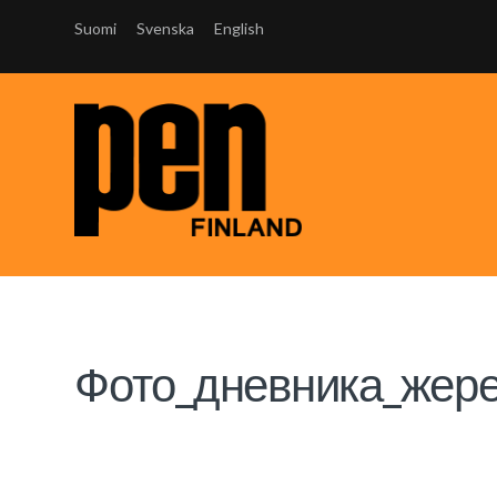
Suomi
Svenska
English
Фото_дневника_жер