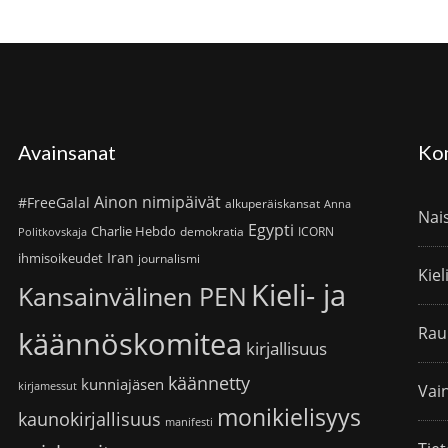
Avainsanat
Ko
Ainon nimipäivät
#FreeGalal
alkuperäiskansat
Anna
Nai
Egypti
Charlie Hebdo
demokratia
ICORN
Politkovskaja
Iran
ihmisoikeudet
journalismi
Kiel
Kieli- ja
Kansainvälinen PEN
Rau
käännöskomitea
kirjallisuus
käännetty
kunniajäsen
kirjamessut
Vain
monikielisyys
kaunokirjallisuus
manifesti