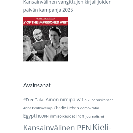
Kansainvälinen vangittujen kirjailijoiden
päivän kampanja 2025
Avainsanat
Ainon nimipäivät
#FreeGalal
alkuperäiskansat
Charlie Hebdo
demokratia
Anna Politkovskaja
Egypti
Iran
ihmisoikeudet
ICORN
journalismi
Kieli-
Kansainvälinen PEN