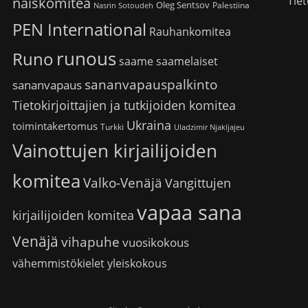
Tiet
naiskomitea
Oleg Sentsov
Palestiina
Nasrin Sotoudeh
PEN International
Rauhankomitea
runous
Runo
saame
saamelaiset
sananvapauspalkinto
sananvapaus
Tietokirjoittajien ja tutkijoiden komitea
Ukraina
toimintakertomus
Turkki
Uladzimir Njakljajeu
Vainottujen kirjailijoiden
komitea
Valko-Venäjä
Vangittujen
vapaa sana
kirjailijoiden komitea
Venäjä
vihapuhe
vuosikokous
vähemmistökielet
yleiskokous