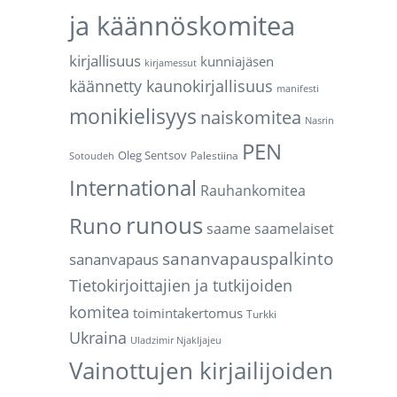
ja käännöskomitea
kirjallisuus
kunniajäsen
kirjamessut
käännetty kaunokirjallisuus
manifesti
monikielisyys
naiskomitea
Nasrin
PEN
Oleg Sentsov
Palestiina
Sotoudeh
International
Rauhankomitea
runous
Runo
saame
saamelaiset
sananvapauspalkinto
sananvapaus
Tietokirjoittajien ja tutkijoiden
komitea
toimintakertomus
Turkki
Ukraina
Uladzimir Njakljajeu
Vainottujen kirjailijoiden