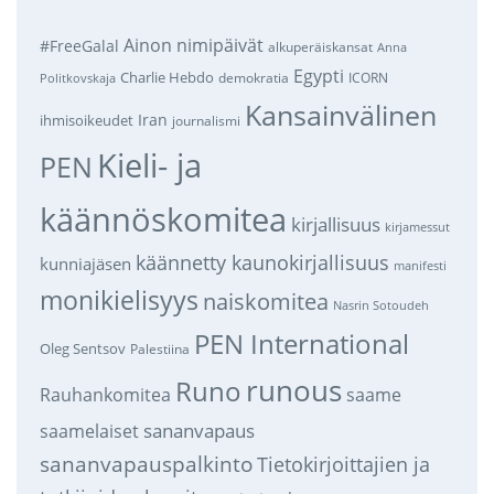
Ainon nimipäivät
#FreeGalal
alkuperäiskansat
Anna
Egypti
Charlie Hebdo
demokratia
ICORN
Politkovskaja
Kansainvälinen
Iran
ihmisoikeudet
journalismi
Kieli- ja
PEN
käännöskomitea
kirjallisuus
kirjamessut
käännetty kaunokirjallisuus
kunniajäsen
manifesti
monikielisyys
naiskomitea
Nasrin Sotoudeh
PEN International
Oleg Sentsov
Palestiina
runous
Runo
saame
Rauhankomitea
sananvapaus
saamelaiset
sananvapauspalkinto
Tietokirjoittajien ja