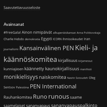
Saavutettavuusseloste
Avainsanat
Ainon nimipäivät
#FreeGalal
alkuperäiskansat
Anna Politkovskaja
Egypti
Iran
Charlie Hebdo
ihmisoikeudet
demokratia
ICORN
Kieli- ja
Kansainvälinen PEN
journalismi
käännöskomitea
kirjallisuus
kirjamessut
käännetty kaunokirjallisuus
kunniajäsen
manifesti
monikielisyys
naiskomitea
Oleg
Nasrin Sotoudeh
PEN International
Sentsov
Palestiina
runous
Runo
saame
Rauhankomitea
sananvapauspalkinto
sananvapaus
saamelaiset