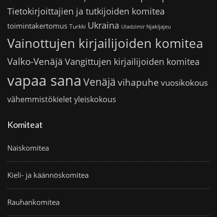
Tietokirjoittajien ja tutkijoiden komitea
Ukraina
toimintakertomus
Turkki
Uladzimir Njakljajeu
Vainottujen kirjailijoiden komitea
Valko-Venäjä
Vangittujen kirjailijoiden komitea
vapaa sana
Venäjä
vihapuhe
vuosikokous
vähemmistökielet
yleiskokous
Komiteat
Naiskomitea
Kieli- ja käännöskomitea
Rauhankomitea