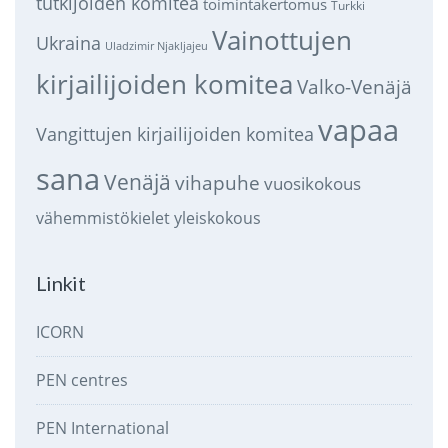
tutkijoiden komitea
toimintakertomus
Turkki
Vainottujen
Ukraina
Uladzimir Njakljajeu
kirjailijoiden komitea
Valko-Venäjä
vapaa
Vangittujen kirjailijoiden komitea
sana
Venäjä
vihapuhe
vuosikokous
vähemmistökielet
yleiskokous
Linkit
ICORN
PEN centres
PEN International