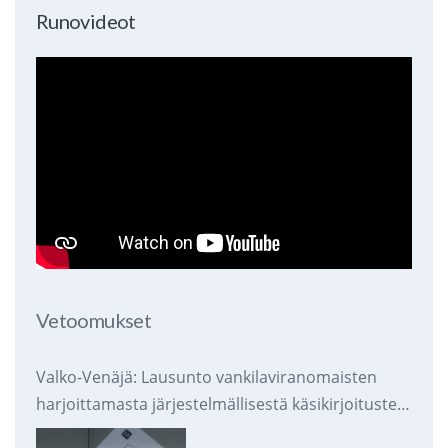
Runovideot
Vetoomukset
Valko-Venäjä: Lausunto vankilaviranomaisten
harjoittamasta järjestelmällisestä käsikirjoitusten
takavarikoinnista ja tuhoamisesta