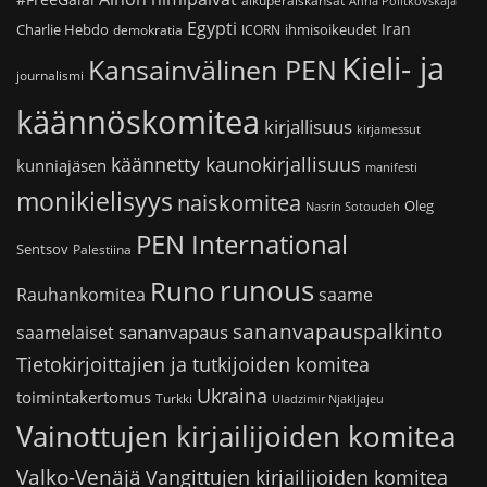
alkuperäiskansat
Anna Politkovskaja
Egypti
Iran
Charlie Hebdo
ihmisoikeudet
demokratia
ICORN
Kieli- ja
Kansainvälinen PEN
journalismi
käännöskomitea
kirjallisuus
kirjamessut
käännetty kaunokirjallisuus
kunniajäsen
manifesti
monikielisyys
naiskomitea
Oleg
Nasrin Sotoudeh
PEN International
Sentsov
Palestiina
runous
Runo
saame
Rauhankomitea
sananvapauspalkinto
sananvapaus
saamelaiset
Tietokirjoittajien ja tutkijoiden komitea
Ukraina
toimintakertomus
Turkki
Uladzimir Njakljajeu
Vainottujen kirjailijoiden komitea
Valko-Venäjä
Vangittujen kirjailijoiden komitea