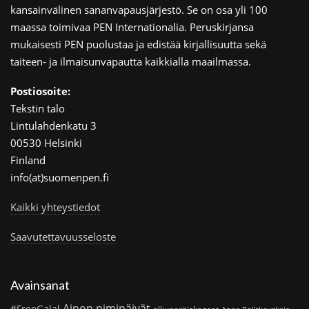
kansainvälinen sananvapausjärjestö. Se on osa yli 100
maassa toimivaa PEN Internationalia. Peruskirjansa
mukaisesti PEN puolustaa ja edistää kirjallisuutta sekä
taiteen- ja ilmaisunvapautta kaikkialla maailmassa.
Postiosoite:
Tekstin talo
Lintulahdenkatu 3
00530 Helsinki
Finland
info(at)suomenpen.fi
Kaikki yhteystiedot
Saavutettavuusseloste
Avainsanat
Ainon nimipäivät
#FreeGalal