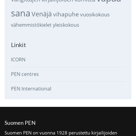
sana
Venäjä
vihapuhe
vuosikokous
vähemmistökielet
yleiskokous
Linkit
ICORN
PEN centres
PEN International
Suomen PEN
Suomen PEN on vuonna 1928 perustettu kirjailijoiden