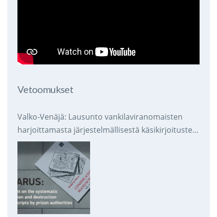
Vetoomukset
Valko-Venäjä: Lausunto vankilaviranomaisten
harjoittamasta järjestelmällisestä käsikirjoitusten
takavarikoinnista ja tuhoamisesta