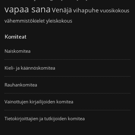
vapaa sana
Venäjä
vihapuhe
vuosikokous
vähemmistökielet
yleiskokous
Komiteat
Naiskomitea
Kieli- ja käännöskomitea
Rauhankomitea
Vainottujen kirjailijoiden komitea
Tietokirjoittajien ja tutkijoiden komitea