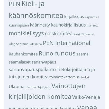
Kieli- ja
PEN
käännöskomitea
kirjallisuus
kirjamessut
käännetty kaunokirjallisuus
kunniajäsen
manifesti
monikielisyys
naiskomitea
Nasrin Sotoudeh
PEN International
Oleg Sentsov
Palestiina
runous
Runo
saame
Rauhankomitea
sananvapaus
saamelaiset
sananvapauspalkinto
Tietokirjoittajien ja
tutkijoiden komitea
toimintakertomus
Turkki
Vainottujen
Ukraina
Uladzimir Njakljajeu
kirjailijoiden komitea
Valko-Venäjä
vapaa
Vangittujen kirjailijoiden komitea