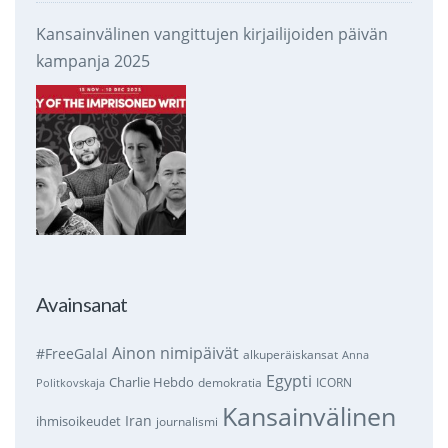
Kansainvälinen vangittujen kirjailijoiden päivän
kampanja 2025
Avainsanat
Ainon nimipäivät
#FreeGalal
alkuperäiskansat
Anna
Egypti
Charlie Hebdo
demokratia
ICORN
Politkovskaja
Kansainvälinen
Iran
ihmisoikeudet
journalismi