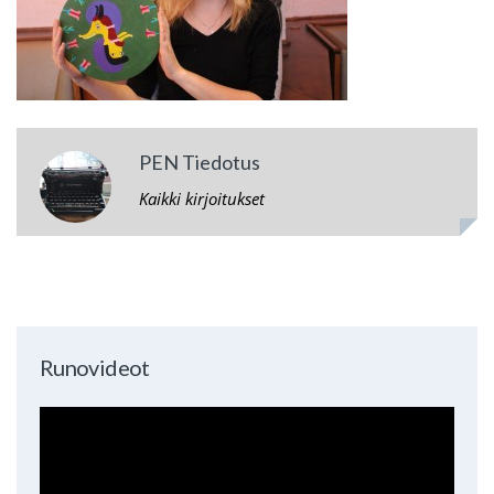
PEN Tiedotus
Kaikki kirjoitukset
Runovideot