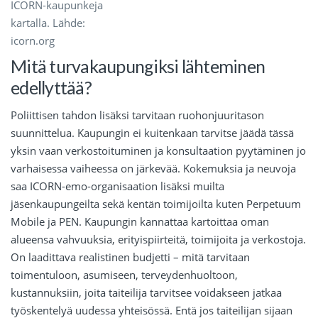
ICORN-kaupunkeja
kartalla. Lähde:
icorn.org
Mitä turvakaupungiksi lähteminen
edellyttää?
Poliittisen tahdon lisäksi tarvitaan ruohonjuuritason
suunnittelua. Kaupungin ei kuitenkaan tarvitse jäädä tässä
yksin vaan verkostoituminen ja konsultaation pyytäminen jo
varhaisessa vaiheessa on järkevää. Kokemuksia ja neuvoja
saa ICORN-emo-organisaation lisäksi muilta
jäsenkaupungeilta sekä kentän toimijoilta kuten Perpetuum
Mobile ja PEN. Kaupungin kannattaa kartoittaa oman
alueensa vahvuuksia, erityispiirteitä, toimijoita ja verkostoja.
On laadittava realistinen budjetti – mitä tarvitaan
toimentuloon, asumiseen, terveydenhuoltoon,
kustannuksiin, joita taiteilija tarvitsee voidakseen jatkaa
työskentelyä uudessa yhteisössä. Entä jos taiteilijan sijaan