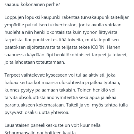
saapuu kokonainen perhe?
Loppujen lopuksi kaupunki rakentaa turvakaupunkitaiteilijan
ympärille paikallisen tukiverkoston, jonka avulla voidaan
huolehtia niin henkilökohtaisista kuin työhön liittyvistä
tarpeista. Kaupunki voi esittää toiveita, mutta lopullisen
päätöksen sijoitettavasta taitelijasta tekee ICORN. Hänen
saapuessa käydään läpi henkilökohtaiseet tarpeet ja toiveet,
joita lähdetään toteuttamaan.
Tarpeet vaihtelevat: kyseeseen voi tullaa aktivisti, joka
haluaa kertoa kotimaansa olosuhteista ja jatkaa työtään,
kunnes pystyy palaamaan takaisin. Toinen henkilö voi
tarvita absoluuttista anonymiteettia sekä apua ja aikaa
parantuakseen kokemastaan. Taiteilija voi myös tahtoa tulla
pysyvästi osaksi uutta yhteisöä.
Lauantaisen paneelikeskustelun voit kuunnella
Schaumansalin nauhoitteen kautta
.