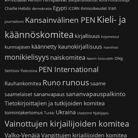
alkuperäiskansat
Anna Politkovskaja
Egypti
Iran
Charlie Hebdo
ihmisoikeudet
demokratia
ICORN
Kieli- ja
Kansainvälinen PEN
journalismi
käännöskomitea
kirjallisuus
kirjamessut
käännetty kaunokirjallisuus
kunniajäsen
manifesti
monikielisyys
naiskomitea
Oleg
Nasrin Sotoudeh
PEN International
Sentsov
Palestiina
runous
Runo
saame
Rauhankomitea
sananvapauspalkinto
sananvapaus
saamelaiset
Tietokirjoittajien ja tutkijoiden komitea
Ukraina
toimintakertomus
Turkki
Uladzimir Njakljajeu
Vainottujen kirjailijoiden komitea
Valko-Venäjä
Vangittujen kirjailijoiden komitea