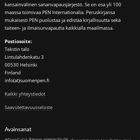
kansainvälinen sananvapausjärjestö. Se on osa yli 100
maassa toimivaa PEN Internationalia. Peruskirjansa
mukaisesti PEN puolustaa ja edistää kirjallisuutta sekä
taiteen- ja ilmaisunvapautta kaikkialla maailmassa.
Postiosoite:
Tekstin talo
Lintulahdenkatu 3
00530 Helsinki
Finland
info(at)suomenpen.fi
Kaikki yhteystiedot
Saavutettavuusseloste
Avainsanat
Ainon nimipäivät
#FreeGalal