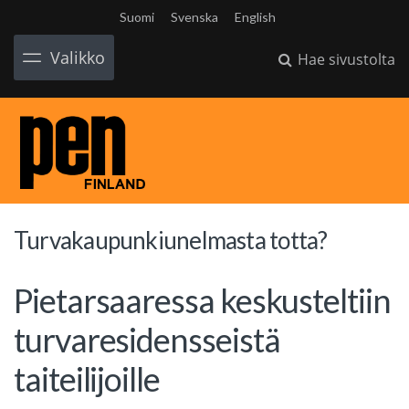
Suomi
Svenska
English
Valikko
Hae sivustolta
Turvakaupunkiunelmasta totta?
Pietarsaaressa keskusteltiin
turvaresidensseistä
taiteilijoille