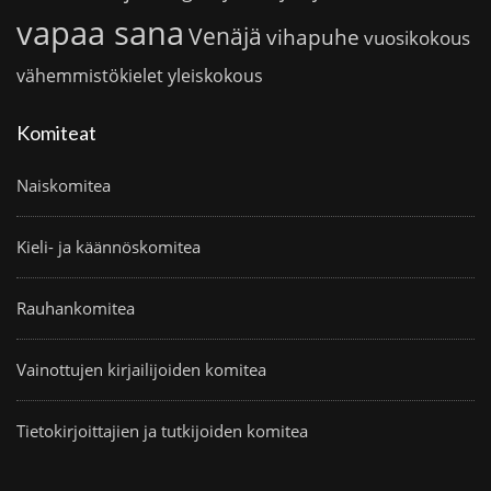
vapaa sana
Venäjä
vihapuhe
vuosikokous
vähemmistökielet
yleiskokous
Komiteat
Naiskomitea
Kieli- ja käännöskomitea
Rauhankomitea
Vainottujen kirjailijoiden komitea
Tietokirjoittajien ja tutkijoiden komitea