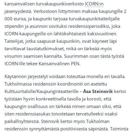
kansainvälisen turvakaupunkiverkosto
ICORN:in
jäsenyydestä. Verkostoon liittyminen maksaa kaupungille 2
000 euroa, ja kaupunki tarjoaa turvakaupunkitaiteilijalle
stipendin ja asunnon sovituksi residenssiperiodiksi, joka
ICORN-kaupungeille on lähtökohtaisesti kaksivuotinen.
Taiteilijat, jotka saapuvat kaupunkiin, ovat käyneet läpi
tarvittavat taustatutkimukset, mikä on tärkeää myös
viisumin saamisen kannalta. Suurimman osan tästä työstä
ICORN:ille tekee Kansainvälinen PEN.
Käytännön järjestelyt voidaan toteuttaa monella eri tavalla.
Tukholmassa residenssin koordinointi on asetettu
Kulttuuritalolle/Kaupunginteatterille –
Åsa Steinsvik
kertoi
työstään hyvin konkreettisella tasolla ja korosti, että
kaupungin osallisuus on tärkeää nimen omaan siksi, että
siten residenssiasukas toivotetaan tervetulleeksi osaksi
paikallisyhteisöä. Steinsvik kertoi myös Tukholman
residenssin synnyttämästä positiivisesta säpinästä. Toiminta