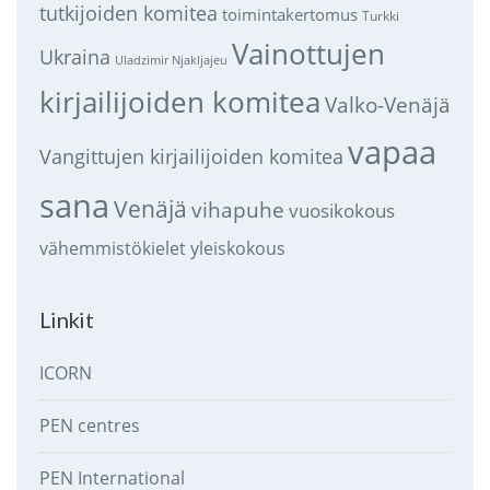
tutkijoiden komitea
toimintakertomus
Turkki
Vainottujen
Ukraina
Uladzimir Njakljajeu
kirjailijoiden komitea
Valko-Venäjä
vapaa
Vangittujen kirjailijoiden komitea
sana
Venäjä
vihapuhe
vuosikokous
vähemmistökielet
yleiskokous
Linkit
ICORN
PEN centres
PEN International