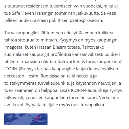
sitoutunut residenssin tukemiseen vain vuodeksi, mikä ei
tue Safe Haven Helsingin toiminnan jatkuvuutta. Se vaatii
jälleen uuden raskaan poliittisen päätösprosessin.
Turvakaupungiksi lähteminen edellyttää ennen kaikkea
tahtoa sitoutua toimintaan. Kysymys on myös kaupungin
imagosta, kuten Hassan Blasim toteaa. Tahtovatko
suomalaiset kaupungit profiloitua kansainvälisesti Soldiers
of Odin -marssien näyttämönä vai kentis turvakaupunkina?
ICORN-jäsenyys tarjoaa kaupungille laajan kansainvälisen
verkoston – esim. Ruotsissa on tällä hetkellä jo
toistakymmentä turvakaupunkia, ja käytännön neuvojen ja
tuen saaminen on helppoa. Lisää ICORN-kaupunkeja syntyy
jatkuvasti, ja uusien kaupunkien tarve on suuri. Verkoston
avulla voi löytyä taiteilijalle myös uusi turvapaikka.