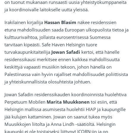
on tuonut mukanaan runsaasti uusia yhteistyökumppaneita
ja koordinoivalle laitokselle uutta yleisöä.
Irakilainen kirjailija
Hassan Blasim
näkee residenssien
etuna mahdollisuuden saada Euroopan ulkopuolista tietoa ja
kulttuurivaihtoa, jollaista eurosentrisessä Suomessa
tarvitaan kipeästi. Safe Haven Helsingin tuore
turvakaupunkitaiteilija
Jowan Safadi
kertoi, että hänelle
residenssikausi merkitsee ennen kaikkea mahdollisuutta
keskittyä vapaasti musiikin tekoon, johon hänellä on
Palestiinassa vain hyvin rajalliset mahdollisuudet poliittisista
ja yhteiskunnallisista olosuhteista johtuen.
Jowan Safadin residenssikauden koordinoinnista huolehtiva
Perpetuum Mobilen
Marita Muukkonen
toi esiin, että
Helsingin mallissa asumisesta huolehtii HIAP ja kaupungille
jää kulujen kattaminen. Jowan on saanut tukea myös
Muusikkojen liitolta ja Anna Lindh -säätiöltä. Helsingin
kaupunki ei ole toistaiseksi liittynyt ICORN:iin ja on