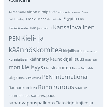
Avainsanat
Ainon nimipäivät
#FreeGalal
alkuperäiskansat
Anna
Egypti
Charlie Hebdo
demokratia
ICORN
Politkovskaja
Kansainvälinen
Iran
ihmisoikeudet
journalismi
Kieli- ja
PEN
käännöskomitea
kirjallisuus
kirjamessut
käännetty kaunokirjallisuus
kunniajäsen
manifesti
monikielisyys
naiskomitea
Nasrin Sotoudeh
PEN International
Oleg Sentsov
Palestiina
runous
Runo
saame
Rauhankomitea
sananvapaus
saamelaiset
sananvapauspalkinto
Tietokirjoittajien ja