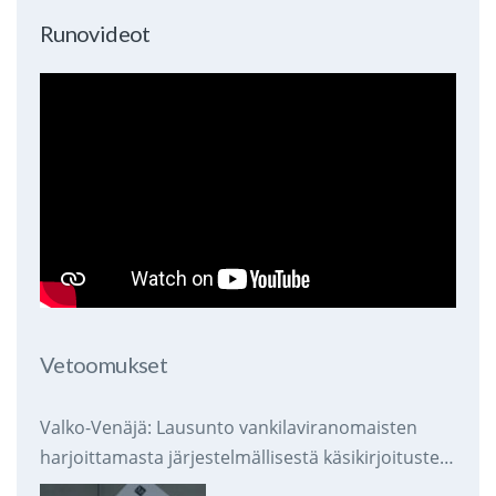
Runovideot
Vetoomukset
Valko-Venäjä: Lausunto vankilaviranomaisten
harjoittamasta järjestelmällisestä käsikirjoitusten
takavarikoinnista ja tuhoamisesta