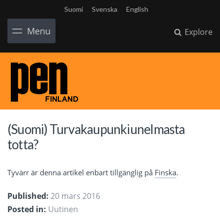
Suomi
Svenska
English
Menu
Explore
(Suomi) Turvakaupunkiunelmasta
totta?
Tyvärr är denna artikel enbart tillgänglig på
Finska
.
Published:
20 mars 2016
Posted in:
Uutinen