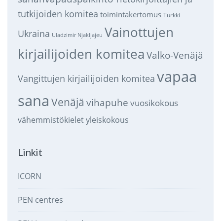
tutkijoiden komitea
toimintakertomus
Turkki
Vainottujen
Ukraina
Uladzimir Njakljajeu
kirjailijoiden komitea
Valko-Venäjä
vapaa
Vangittujen kirjailijoiden komitea
sana
Venäjä
vihapuhe
vuosikokous
vähemmistökielet
yleiskokous
Linkit
ICORN
PEN centres