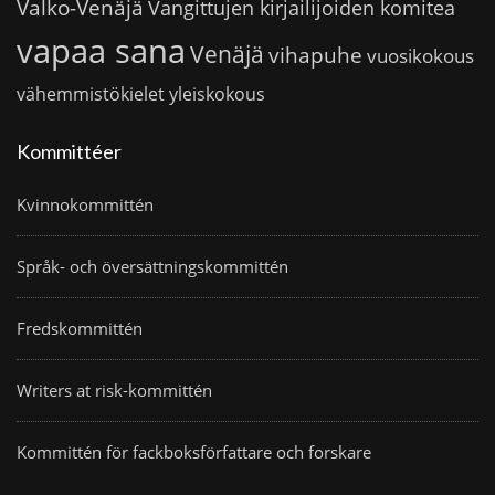
Valko-Venäjä
Vangittujen kirjailijoiden komitea
vapaa sana
Venäjä
vihapuhe
vuosikokous
vähemmistökielet
yleiskokous
Kommittéer
Kvinnokommittén
Språk- och översättningskommittén
Fredskommittén
Writers at risk-kommittén
Kommittén för fackboksförfattare och forskare