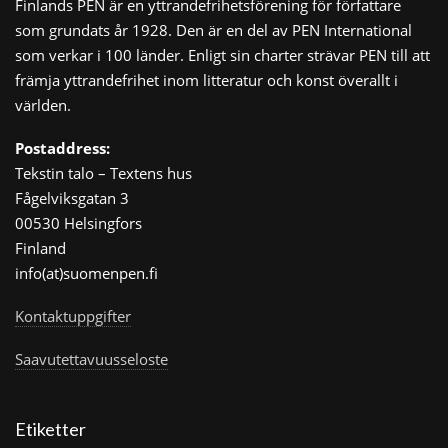
Finlands PEN är en yttrandefrihetsförening för författare
som grundats år 1928. Den är en del av PEN International
som verkar i 100 länder. Enligt sin charter strävar PEN till att
främja yttrandefrihet inom litteratur och konst överallt i
världen.
Postaddress:
Tekstin talo – Textens hus
Fågelviksgatan 3
00530 Helsingfors
Finland
info(at)suomenpen.fi
Kontaktuppgifter
Saavutettavuusseloste
Etiketter