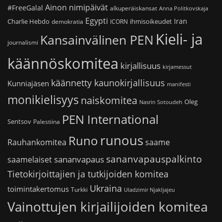
Ainon nimipäivät
#FreeGalal
alkuperäiskansat
Anna Politkovskaja
Egypti
Iran
Charlie Hebdo
ihmisoikeudet
demokratia
ICORN
Kieli- ja
Kansainvälinen PEN
journalismi
käännöskomitea
kirjallisuus
kirjamessut
käännetty kaunokirjallisuus
Kunniajäsen
manifesti
monikielisyys
naiskomitea
Oleg
Nasrin Sotoudeh
PEN International
Sentsov
Palestiina
runous
Runo
saame
Rauhankomitea
sananvapauspalkinto
sananvapaus
saamelaiset
Tietokirjoittajien ja tutkijoiden komitea
Ukraina
toimintakertomus
Turkki
Uladzimir Njakljajeu
Vainottujen kirjailijoiden komitea