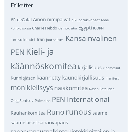
Etiketter
Ainon nimipäivät
#FreeGalal
alkuperäiskansat
Anna
Egypti
Charlie Hebdo
demokratia
ICORN
Politkovskaja
Kansainvälinen
Iran
ihmisoikeudet
journalismi
Kieli- ja
PEN
käännöskomitea
kirjallisuus
kirjamessut
käännetty kaunokirjallisuus
Kunniajäsen
manifesti
monikielisyys
naiskomitea
Nasrin Sotoudeh
PEN International
Oleg Sentsov
Palestiina
runous
Runo
saame
Rauhankomitea
sananvapaus
saamelaiset
sananvapauspalkinto
Tietokirjoittajien ja