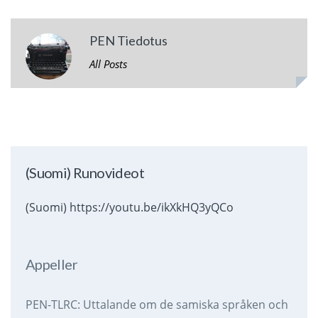
PEN Tiedotus
All Posts
(Suomi) Runovideot
(Suomi) https://youtu.be/ikXkHQ3yQCo
Appeller
PEN-TLRC: Uttalande om de samiska språken och