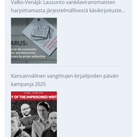
Valko-Venäjä: Lausunto vankilaviranomaisten
harjoittamasta järjestelmällisestä käsikirjoitusten
takavarikoinnista ja tuhoamisesta
Kansainvälinen vangittujen kirjailijoiden päivän
kampanja 2025