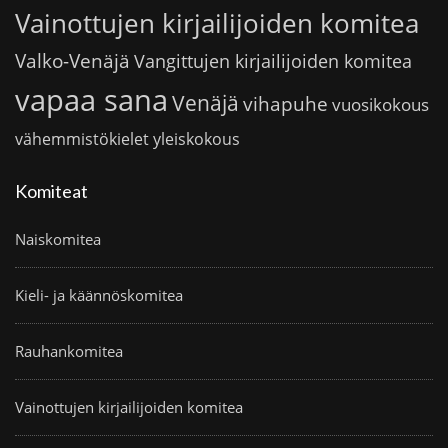
Vainottujen kirjailijoiden komitea
Valko-Venäjä
Vangittujen kirjailijoiden komitea
vapaa sana
Venäjä
vihapuhe
vuosikokous
vähemmistökielet
yleiskokous
Komiteat
Naiskomitea
Kieli- ja käännöskomitea
Rauhankomitea
Vainottujen kirjailijoiden komitea