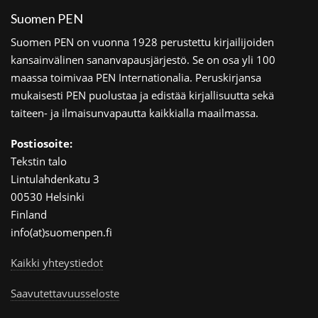
Suomen PEN
Suomen PEN on vuonna 1928 perustettu kirjailijoiden
kansainvälinen sananvapausjärjestö. Se on osa yli 100
maassa toimivaa PEN Internationalia. Peruskirjansa
mukaisesti PEN puolustaa ja edistää kirjallisuutta sekä
taiteen- ja ilmaisunvapautta kaikkialla maailmassa.
Postiosoite:
Tekstin talo
Lintulahdenkatu 3
00530 Helsinki
Finland
info(at)suomenpen.fi
Kaikki yhteystiedot
Saavutettavuusseloste