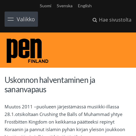
Suomi
Svenska
English
Valikko
Hae sivustolta
Uskonnon halventaminen ja
sananvapaus
Muutos 2011 –puolueen järjestämässä musiikki-illassa
28.1.otsikoltaan Crushing the Balls of Muhammad yhtye
Frostbitten Kingdom on keikkansa päätteeksi repinyt
Koraanin ja pannut islamin pyhän kirjan yleisön joukkoon