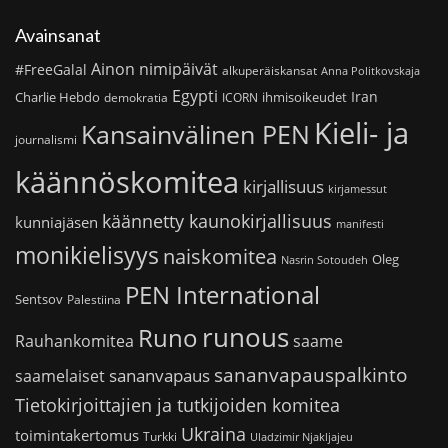
Avainsanat
Ainon nimipäivät
#FreeGalal
alkuperäiskansat
Anna Politkovskaja
Egypti
Iran
Charlie Hebdo
ihmisoikeudet
demokratia
ICORN
Kieli- ja
Kansainvälinen PEN
journalismi
käännöskomitea
kirjallisuus
kirjamessut
käännetty kaunokirjallisuus
kunniajäsen
manifesti
monikielisyys
naiskomitea
Oleg
Nasrin Sotoudeh
PEN International
Sentsov
Palestiina
runous
Runo
saame
Rauhankomitea
sananvapauspalkinto
sananvapaus
saamelaiset
Tietokirjoittajien ja tutkijoiden komitea
Ukraina
toimintakertomus
Turkki
Uladzimir Njakljajeu