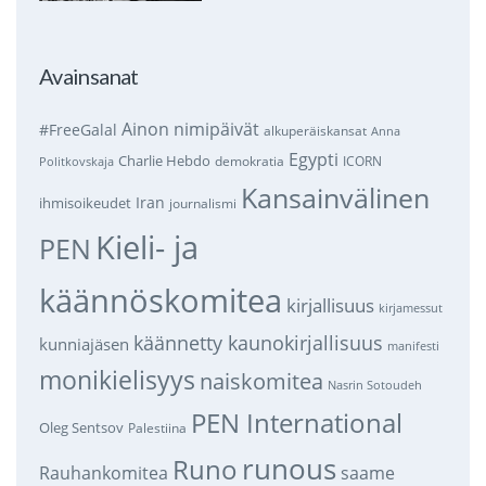
Avainsanat
Ainon nimipäivät
#FreeGalal
alkuperäiskansat
Anna
Egypti
Charlie Hebdo
demokratia
ICORN
Politkovskaja
Kansainvälinen
Iran
ihmisoikeudet
journalismi
Kieli- ja
PEN
käännöskomitea
kirjallisuus
kirjamessut
käännetty kaunokirjallisuus
kunniajäsen
manifesti
monikielisyys
naiskomitea
Nasrin Sotoudeh
PEN International
Oleg Sentsov
Palestiina
runous
Runo
saame
Rauhankomitea