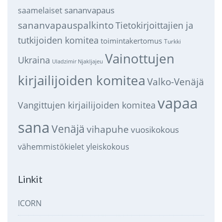
sananvapaus
saamelaiset
sananvapauspalkinto
Tietokirjoittajien ja
tutkijoiden komitea
toimintakertomus
Turkki
Vainottujen
Ukraina
Uladzimir Njakljajeu
kirjailijoiden komitea
Valko-Venäjä
vapaa
Vangittujen kirjailijoiden komitea
sana
Venäjä
vihapuhe
vuosikokous
vähemmistökielet
yleiskokous
Linkit
ICORN