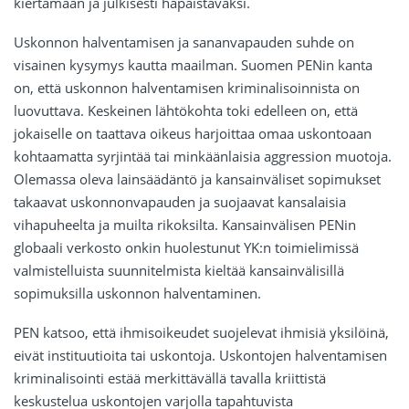
kiertämään ja julkisesti häpäistäväksi.
Uskonnon halventamisen ja sananvapauden suhde on
visainen kysymys kautta maailman. Suomen PENin kanta
on, että uskonnon halventamisen kriminalisoinnista on
luovuttava. Keskeinen lähtökohta toki edelleen on, että
jokaiselle on taattava oikeus harjoittaa omaa uskontoaan
kohtaamatta syrjintää tai minkäänlaisia aggression muotoja.
Olemassa oleva lainsäädäntö ja kansainväliset sopimukset
takaavat uskonnonvapauden ja suojaavat kansalaisia
vihapuheelta ja muilta rikoksilta. Kansainvälisen PENin
globaali verkosto onkin huolestunut YK:n toimielimissä
valmistelluista suunnitelmista kieltää kansainvälisillä
sopimuksilla uskonnon halventaminen.
PEN katsoo, että ihmisoikeudet suojelevat ihmisiä yksilöinä,
eivät instituutioita tai uskontoja. Uskontojen halventamisen
kriminalisointi estää merkittävällä tavalla kriittistä
keskustelua uskontojen varjolla tapahtuvista