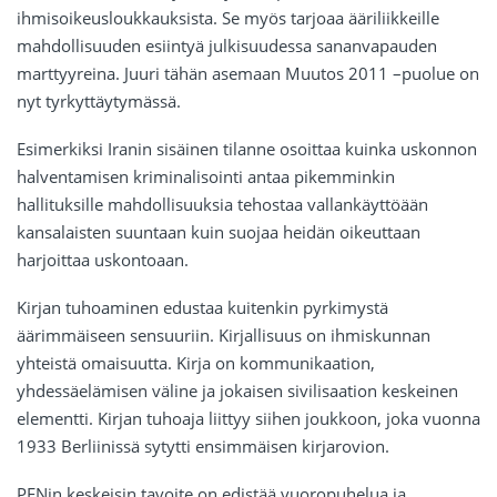
ihmisoikeusloukkauksista. Se myös tarjoaa ääriliikkeille
mahdollisuuden esiintyä julkisuudessa sananvapauden
marttyyreina. Juuri tähän asemaan Muutos 2011 –puolue on
nyt tyrkyttäytymässä.
Esimerkiksi Iranin sisäinen tilanne osoittaa kuinka uskonnon
halventamisen kriminalisointi antaa pikemminkin
hallituksille mahdollisuuksia tehostaa vallankäyttöään
kansalaisten suuntaan kuin suojaa heidän oikeuttaan
harjoittaa uskontoaan.
Kirjan tuhoaminen edustaa kuitenkin pyrkimystä
äärimmäiseen sensuuriin. Kirjallisuus on ihmiskunnan
yhteistä omaisuutta. Kirja on kommunikaation,
yhdessäelämisen väline ja jokaisen sivilisaation keskeinen
elementti. Kirjan tuhoaja liittyy siihen joukkoon, joka vuonna
1933 Berliinissä sytytti ensimmäisen kirjarovion.
PENin keskeisin tavoite on edistää vuoropuhelua ja