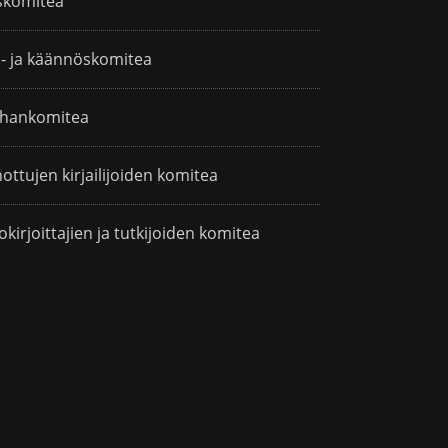
skomitea
i- ja käännöskomitea
hankomitea
ottujen kirjailijoiden komitea
okirjoittajien ja tutkijoiden komitea