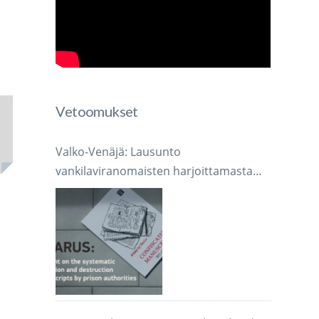
Vetoomukset
Valko-Venäjä: Lausunto
vankilaviranomaisten harjoittamasta
järjestelmällisestä käsikirjoitusten
takavarikoinnista ja tuhoamisesta