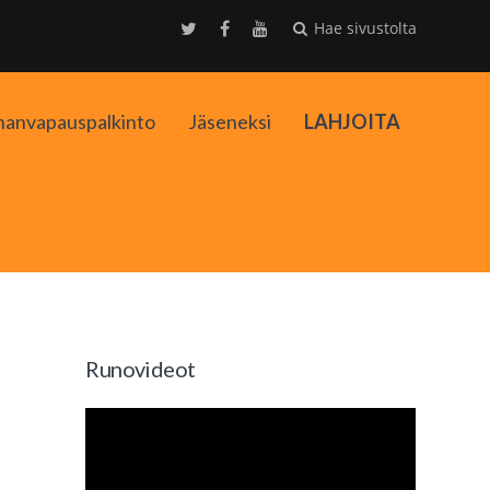
Hae sivustolta
nanvapauspalkinto
Jäseneksi
LAHJOITA
kko
Runovideot