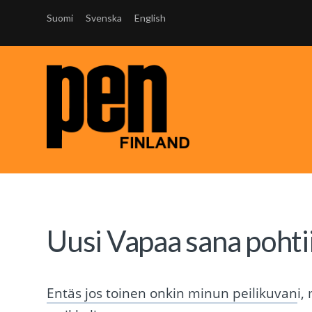
Suomi
Svenska
English
Uusi Vapaa sana pohtii
Entäs jos toinen onkin minun peilikuvan
i,