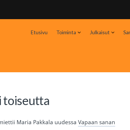
Avaa
Avaa
Etusivu
Toiminta
Julkaisut
Sa
alavalikko
alavali
 toiseutta
 miettii Maria Pakkala uudessa
Vapaan sanan