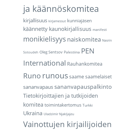
ja käännöskomitea
kirjallisuus
kunniajäsen
kirjamessut
käännetty kaunokirjallisuus
manifesti
monikielisyys
naiskomitea
Nasrin
PEN
Oleg Sentsov
Palestiina
Sotoudeh
International
Rauhankomitea
runous
Runo
saame
saamelaiset
sananvapauspalkinto
sananvapaus
Tietokirjoittajien ja tutkijoiden
komitea
toimintakertomus
Turkki
Ukraina
Uladzimir Njakljajeu
Vainottujen kirjailijoiden