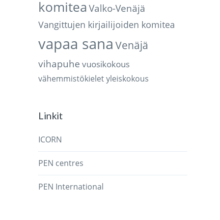
komitea
Valko-Venäjä
Vangittujen kirjailijoiden komitea
vapaa sana
Venäjä
vihapuhe
vuosikokous
vähemmistökielet
yleiskokous
Linkit
ICORN
PEN centres
PEN International