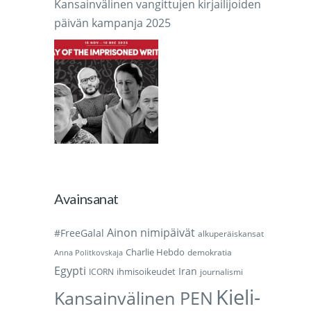
Kansainvälinen vangittujen kirjailijoiden
päivän kampanja 2025
Avainsanat
Ainon nimipäivät
#FreeGalal
alkuperäiskansat
Charlie Hebdo
demokratia
Anna Politkovskaja
Egypti
Iran
ihmisoikeudet
ICORN
journalismi
Kieli-
Kansainvälinen PEN