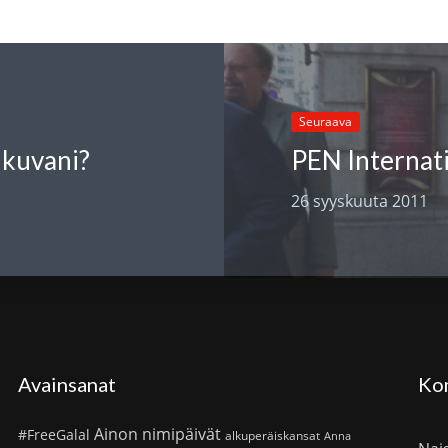
Seuraava
ikuvani?
26 syyskuuta 2011
Avainsanat
Ko
Ainon nimipäivät
#FreeGalal
alkuperäiskansat
Anna