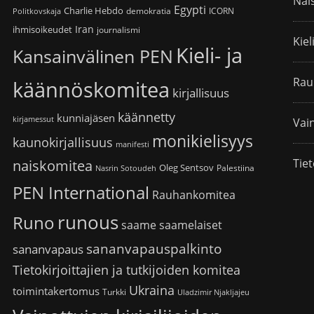
Nai
Egypti
Charlie Hebdo
demokratia
ICORN
Politkovskaja
Iran
ihmisoikeudet
journalismi
Kiel
Kieli- ja
Kansainvälinen PEN
Rau
käännöskomitea
kirjallisuus
käännetty
kunniajäsen
kirjamessut
Vain
monikielisyys
kaunokirjallisuus
manifesti
Tiet
naiskomitea
Oleg Sentsov
Palestiina
Nasrin Sotoudeh
PEN International
Rauhankomitea
runous
Runo
saame
saamelaiset
sananvapauspalkinto
sananvapaus
Tietokirjoittajien ja tutkijoiden komitea
Ukraina
toimintakertomus
Turkki
Uladzimir Njakljajeu