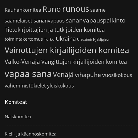
runous
Runo
saame
Rauhankomitea
sananvapauspalkinto
sananvapaus
saamelaiset
Tietokirjoittajien ja tutkijoiden komitea
Ukraina
toimintakertomus
Turkki
Uladzimir Njakljajeu
Vainottujen kirjailijoiden komitea
Valko-Venäjä
Vangittujen kirjailijoiden komitea
vapaa sana
Venäjä
vihapuhe
vuosikokous
vähemmistökielet
yleiskokous
Komiteat
Naiskomitea
Kieli- ja käännöskomitea