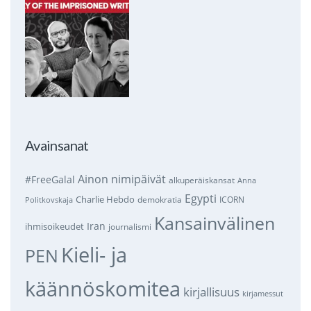
Avainsanat
Ainon nimipäivät
#FreeGalal
alkuperäiskansat
Anna
Egypti
Charlie Hebdo
demokratia
ICORN
Politkovskaja
Kansainvälinen
Iran
ihmisoikeudet
journalismi
Kieli- ja
PEN
käännöskomitea
kirjallisuus
kirjamessut