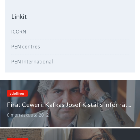
Linkit
ICORN
PEN centres
PEN International
Edellinen
Firat Ceweri: Kafkas Josef K ställs inför rätta i Diyarbakir
6 marraskuuta 2012