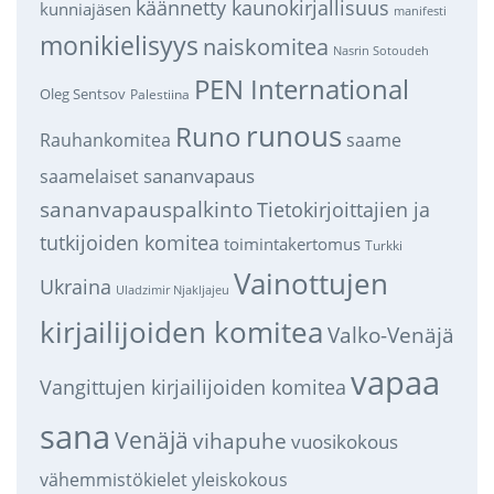
käännetty kaunokirjallisuus
kunniajäsen
manifesti
monikielisyys
naiskomitea
Nasrin Sotoudeh
PEN International
Oleg Sentsov
Palestiina
runous
Runo
saame
Rauhankomitea
sananvapaus
saamelaiset
sananvapauspalkinto
Tietokirjoittajien ja
tutkijoiden komitea
toimintakertomus
Turkki
Vainottujen
Ukraina
Uladzimir Njakljajeu
kirjailijoiden komitea
Valko-Venäjä
vapaa
Vangittujen kirjailijoiden komitea
sana
Venäjä
vihapuhe
vuosikokous
vähemmistökielet
yleiskokous