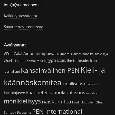
info(at)suomenpen.fi
Kaikki yhteystiedot
Saavutettavuusseloste
Avainsanat
Ainon nimipäivät
#FreeGalal
alkuperäiskansat
Anna Politkovskaja
Egypti
Iran
Charlie Hebdo
ihmisoikeudet
demokratia
ICORN
Kieli- ja
Kansainvälinen PEN
journalismi
käännöskomitea
kirjallisuus
kirjamessut
käännetty kaunokirjallisuus
kunniajäsen
manifesti
monikielisyys
naiskomitea
Oleg
Nasrin Sotoudeh
PEN International
Sentsov
Palestiina