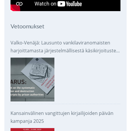
Vetoomukset
Valko-Venäjä: Lausunto vankilaviranomaisten
harjoittamasta järjestelmällisestä käsikirjoitusten
takavarikoinnista ja tuhoamisesta
Kansainvälinen vangittujen kirjailijoiden päivän
kampanja 2025