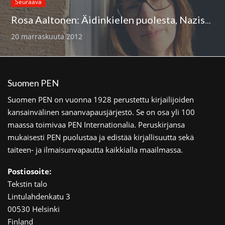
Seuraava
Rosa Aaltonen: Äidinkielen puolesta, Naziseja vastaan
20 marraskuuta 2012
Suomen PEN
Suomen PEN on vuonna 1928 perustettu kirjailijoiden
kansainvälinen sananvapausjärjestö. Se on osa yli 100
maassa toimivaa PEN Internationalia. Peruskirjansa
mukaisesti PEN puolustaa ja edistää kirjallisuutta sekä
taiteen- ja ilmaisunvapautta kaikkialla maailmassa.
Postiosoite:
Tekstin talo
Lintulahdenkatu 3
00530 Helsinki
Finland