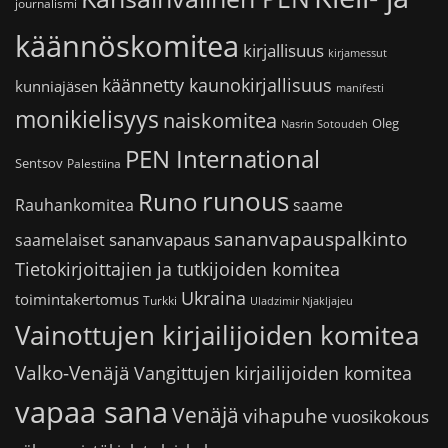
journalismi
käännöskomitea
kirjallisuus
kirjamessut
käännetty kaunokirjallisuus
kunniajäsen
manifesti
monikielisyys
naiskomitea
Oleg
Nasrin Sotoudeh
PEN International
Sentsov
Palestiina
runous
Runo
saame
Rauhankomitea
sananvapauspalkinto
sananvapaus
saamelaiset
Tietokirjoittajien ja tutkijoiden komitea
Ukraina
toimintakertomus
Turkki
Uladzimir Njakljajeu
Vainottujen kirjailijoiden komitea
Valko-Venäjä
Vangittujen kirjailijoiden komitea
vapaa sana
Venäjä
vihapuhe
vuosikokous