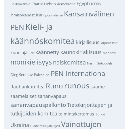
Egypti
Charlie Hebdo
demokratia
ICORN
Politkovskaja
Kansainvälinen
Iran
ihmisoikeudet
journalismi
Kieli- ja
PEN
käännöskomitea
kirjallisuus
kirjamessut
käännetty kaunokirjallisuus
kunniajäsen
manifesti
monikielisyys
naiskomitea
Nasrin Sotoudeh
PEN International
Oleg Sentsov
Palestiina
runous
Runo
saame
Rauhankomitea
sananvapaus
saamelaiset
sananvapauspalkinto
Tietokirjoittajien ja
tutkijoiden komitea
toimintakertomus
Turkki
Vainottujen
Ukraina
Uladzimir Njakljajeu