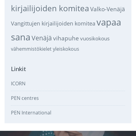
kirjailijoiden komitea
Valko-Venäjä
vapaa
Vangittujen kirjailijoiden komitea
sana
Venäjä
vihapuhe
vuosikokous
vähemmistökielet
yleiskokous
Linkit
ICORN
PEN centres
PEN International