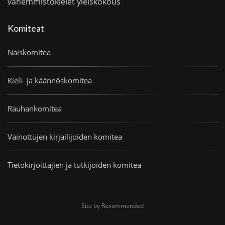
vähemmistökielet
yleiskokous
Komiteat
Naiskomitea
Kieli- ja käännöskomitea
Rauhankomitea
Vainottujen kirjailijoiden komitea
Tietokirjoittajien ja tutkijoiden komitea
Site by Recommended