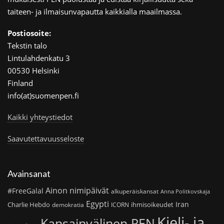
taiteen- ja ilmaisunvapautta kaikkialla maailmassa.
Postiosoite:
Tekstin talo
Lintulahdenkatu 3
00530 Helsinki
Finland
info(at)suomenpen.fi
Kaikki yhteystiedot
Saavutettavuusseloste
Avainsanat
Ainon nimipäivät
#FreeGalal
alkuperäiskansat
Anna Politkovskaja
Egypti
Iran
Charlie Hebdo
ihmisoikeudet
demokratia
ICORN
Kieli- ja
Kansainvälinen PEN