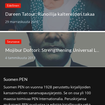
Edellinen
Dareen Tatour: Runoilija kaltereiden takaa
29 marraskuuta 2016
Seuraava
Mojibur Doftori: Strengthening Universal Liberal Democratic Values: What the World Can Learn from India and Nordic Countries?
4 tammikuuta 2017
Suomen PEN
Suomen PEN on vuonna 1928 perustettu kirjailijoiden
kansainvälinen sananvapausjärjestö. Se on osa yli 100
maassa toimivaa PEN Internationalia. Peruskirjansa
mukaisesti PEN puolustaa ja edistää kirjallisuutta sekä