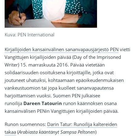
Kuva: PEN International
Kirjailijoiden kansainvälinen sananvapausjärjestö PEN
vietti
Vangittujen kirjailijoiden päivää (Day of the Imprisoned
Writer) 15. marraskuuta 2016. Päivää vietetään
solidaarisuuden osoituksena kirjoittajille, jotka ovat
joutuneet uhatuiksi, kohtaamaan epäoikeudenmukaisen
vankeustuomion tai jopa kuolleet sananvapautensa
harjoittamisen vuoksi. Suomen PEN julkaisee
runoilija
Dareen Tatourin
runon käännöksen osana
kansainvälisen PENin Vangittujen kirjailijoiden päivää.
Runon suomennos:
Darin Tatur: Runoilija kaltereiden
takaa
(
Arabiasta kääntänyt Sampsa Peltonen
)