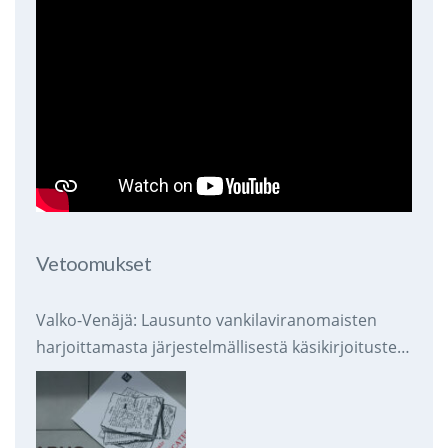
Vetoomukset
Valko-Venäjä: Lausunto vankilaviranomaisten
harjoittamasta järjestelmällisestä käsikirjoitusten
takavarikoinnista ja tuhoamisesta