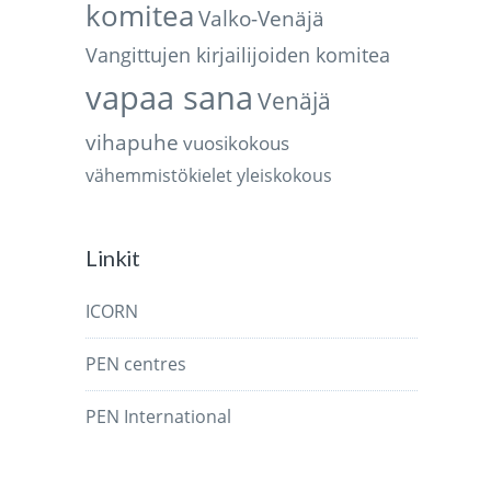
komitea
Valko-Venäjä
Vangittujen kirjailijoiden komitea
vapaa sana
Venäjä
vihapuhe
vuosikokous
vähemmistökielet
yleiskokous
Linkit
ICORN
PEN centres
PEN International