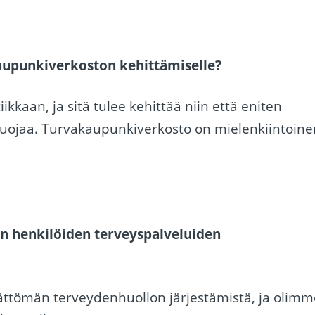
kaupunkiverkoston kehittämiselle?
kkaan, ja sitä tulee kehittää niin että eniten
 suojaa. Turvakaupunkiverkosto on mielenkiintoine
n henkilöiden terveyspalveluiden
ttömän terveydenhuollon järjestämistä, ja olimm