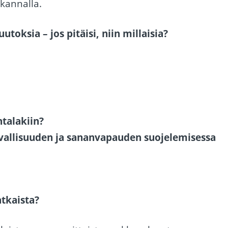
kannalla.
utoksia – jos pitäisi, niin millaisia?
talakiin?
urvallisuuden ja sananvapauden suojelemisessa
tkaista?