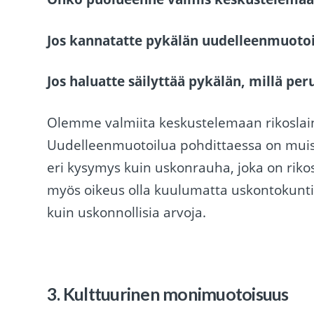
Jos kannatatte pykälän uudelleenmuotoil
Jos haluatte säilyttää pykälän, millä peru
Olemme valmiita keskustelemaan rikoslai
Uudelleenmuotoilua pohdittaessa on mui
eri kysymys kuin uskonrauha, joka on rik
myös oikeus olla kuulumatta uskontokunt
kuin uskonnollisia arvoja.
3. Kulttuurinen monimuotoisuus