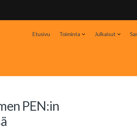
Avaa
Avaa
Etusivu
Toiminta
Julkaisut
Sa
alavalikko
alavali
omen PEN:in
sä