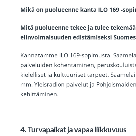
Mikä on puolueenne kanta ILO 169 -sop
Mitä puolueenne tekee ja tulee tekemään
elinvoimaisuuden edistämiseksi Suomes
Kannatamme ILO 169-sopimusta. Saamelais
palveluiden kohentaminen, peruskouluista
kielelliset ja kulttuuriset tarpeet. Saamel
mm. Yleisradion palvelut ja Pohjoismaiden
kehittäminen.
4. Turvapaikat ja vapaa liikkuvuus