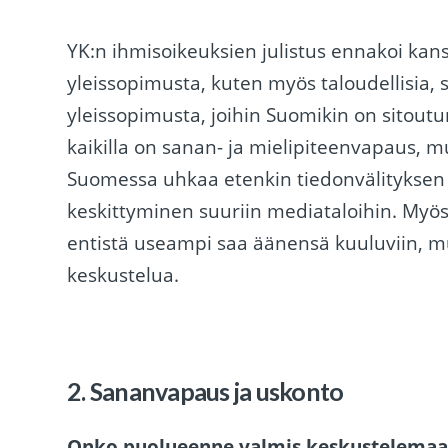
YK:n ihmisoikeuksien julistus ennakoi kansa
yleissopimusta, kuten myös taloudellisia, so
yleissopimusta, joihin Suomikin on sitout
kaikilla on sanan- ja mielipiteenvapaus, 
Suomessa uhkaa etenkin tiedonvälityksen 
keskittyminen suuriin mediataloihin. Myö
entistä useampi saa äänensä kuuluviin, mu
keskustelua.
2. Sananvapaus ja uskonto
Onko puolueenne valmis keskustelema