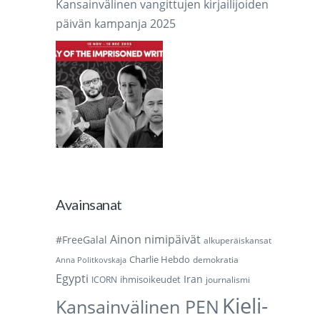
Kansainvälinen vangittujen kirjailijoiden
päivän kampanja 2025
Avainsanat
Ainon nimipäivät
#FreeGalal
alkuperäiskansat
Charlie Hebdo
demokratia
Anna Politkovskaja
Egypti
Iran
ihmisoikeudet
ICORN
journalismi
Kieli-
Kansainvälinen PEN