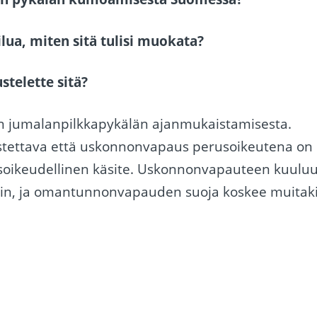
ua, miten sitä tulisi muokata?
stelette sitä?
n jumalanpilkkapykälän ajanmukaistamisesta.
stettava että uskonnonvapaus perusoikeutena on
osoikeudellinen käsite. Uskonnonvapauteen kuulu
iin, ja omantunnonvapauden suoja koskee muitak