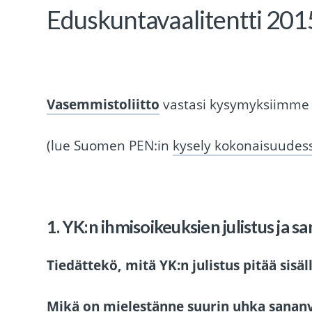
Eduskuntavaalitentti 201
Vasemmistoliitto
vastasi kysymyksiimme 
(lue Suomen PEN:in
kysely kokonaisuudes
1. YK:n ihmisoikeuksien julistus ja 
Tiedättekö, mitä YK:n julistus pitää sisäl
Mikä on mielestänne suurin uhka sananv