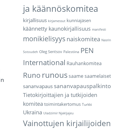
ja käännöskomitea
kirjallisuus
kunniajäsen
kirjamessut
käännetty kaunokirjallisuus
manifesti
monikielisyys
naiskomitea
Nasrin
PEN
Oleg Sentsov
Palestiina
Sotoudeh
International
Rauhankomitea
u
runous
Runo
saame
saamelaiset
in
sananvapauspalkinto
sananvapaus
Tietokirjoittajien ja tutkijoiden
komitea
toimintakertomus
Turkki
Ukraina
Uladzimir Njakljajeu
Vainottujen kirjailijoiden