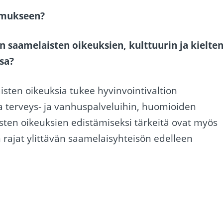
imukseen?
 saamelaisten oikeuksien, kulttuurin ja kielte
sa?
ten oikeuksia tukee hyvinvointivaltion
 terveys- ja vanhuspalveluihin, huomioiden
aisten oikeuksien edistämiseksi tärkeitä ovat myös
 rajat ylittävän saamelaisyhteisön edelleen