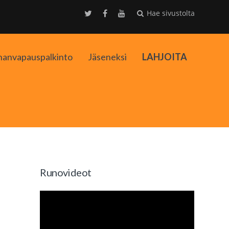
Hae sivustolta
nanvapauspalkinto
Jäseneksi
LAHJOITA
kko
Runovideot