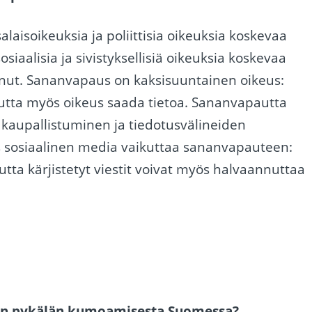
laisoikeuksia ja poliittisia oikeuksia koskevaa
siaalisia ja sivistyksellisiä oikeuksia koskevaa
unut. Sananvapaus on kaksisuuntainen oikeus:
mutta myös oikeus saada tietoa. Sananvapautta
kaupallistuminen ja tiedotusvälineiden
s sosiaalinen media vaikuttaa sananvapauteen:
tta kärjistetyt viestit voivat myös halvaannuttaa
an pykälän kumoamisesta Suomessa?