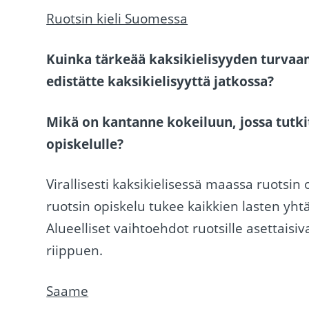
Ruotsin kieli Suomessa
Kuinka tärkeää kaksikielisyyden turvaa
edistätte kaksikielisyyttä jatkossa?
Mikä on kantanne kokeiluun, jossa tutkit
opiskelulle?
Virallisesti kaksikielisessä maassa ruotsi
ruotsin opiskelu tukee kaikkien lasten yht
Alueelliset vaihtoehdot ruotsille asettais
riippuen.
Saame