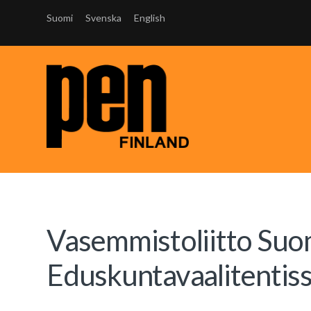
Suomi
Svenska
English
Vasemmistoliitto Su
Eduskuntavaalitentis