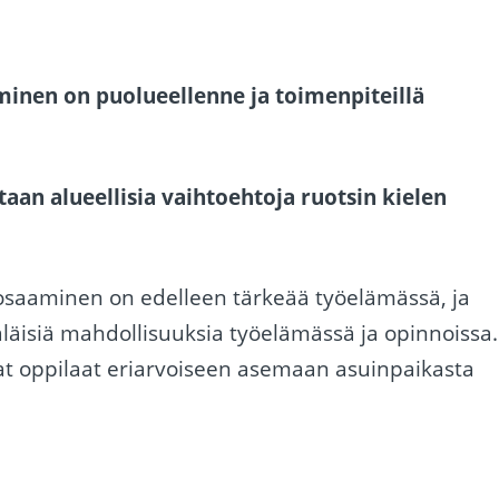
minen on puolueellenne ja toimenpiteillä
aan alueellisia vaihtoehtoja ruotsin kielen
n osaaminen on edelleen tärkeää työelämässä, ja
äläisiä mahdollisuuksia työelämässä ja opinnoissa.
ivat oppilaat eriarvoiseen asemaan asuinpaikasta