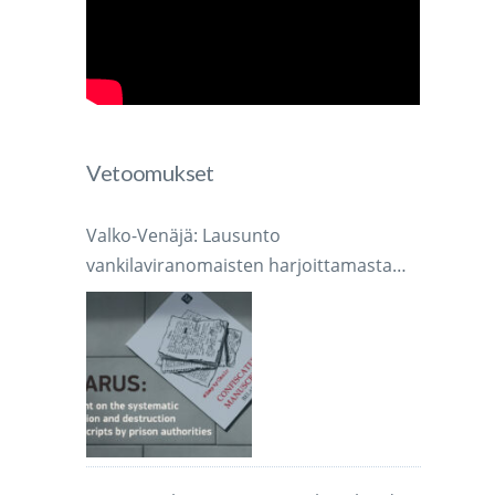
Vetoomukset
Valko-Venäjä: Lausunto
vankilaviranomaisten harjoittamasta
järjestelmällisestä käsikirjoitusten
takavarikoinnista ja tuhoamisesta