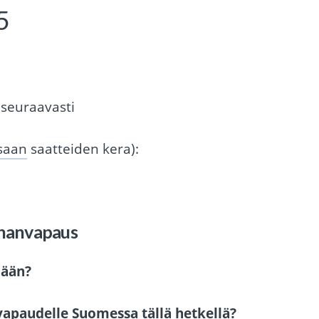
5
seuraavasti
saan
saatteiden kera):
sananvapaus
lään?
apaudelle Suomessa tällä hetkellä?