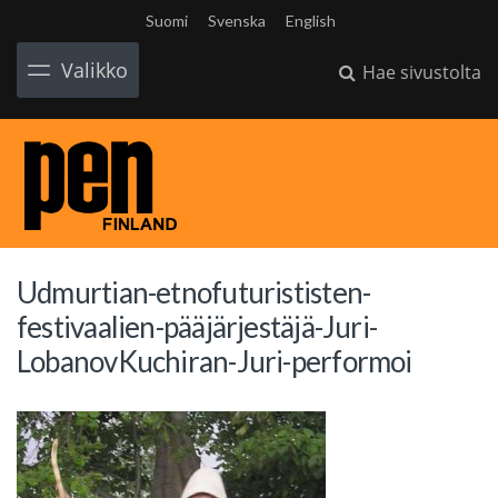
Suomi
Svenska
English
Valikko
Hae sivustolta
Udmurtian-etnofuturististen-
festivaalien-pääjärjestäjä-Juri-
LobanovKuchiran-Juri-performoi