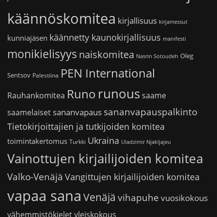
käännöskomitea
kirjallisuus
kirjamessut
käännetty kaunokirjallisuus
kunniajäsen
manifesti
monikielisyys
naiskomitea
Oleg
Nasrin Sotoudeh
PEN International
Sentsov
Palestiina
runous
Runo
saame
Rauhankomitea
sananvapauspalkinto
sananvapaus
saamelaiset
Tietokirjoittajien ja tutkijoiden komitea
Ukraina
toimintakertomus
Turkki
Uladzimir Njakljajeu
Vainottujen kirjailijoiden komitea
Valko-Venäjä
Vangittujen kirjailijoiden komitea
vapaa sana
Venäjä
vihapuhe
vuosikokous
vähemmistökielet
yleiskokous