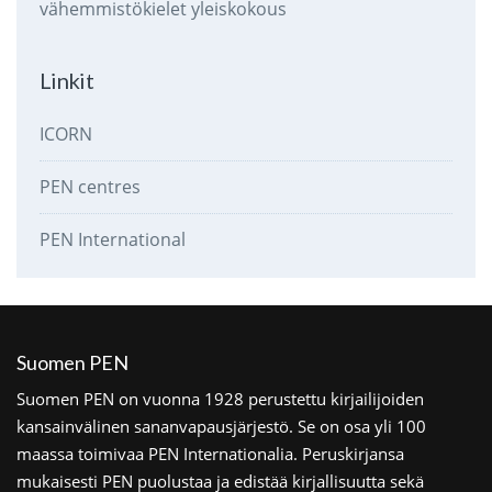
vähemmistökielet
yleiskokous
Linkit
ICORN
PEN centres
PEN International
Suomen PEN
Suomen PEN on vuonna 1928 perustettu kirjailijoiden
kansainvälinen sananvapausjärjestö. Se on osa yli 100
maassa toimivaa PEN Internationalia. Peruskirjansa
mukaisesti PEN puolustaa ja edistää kirjallisuutta sekä