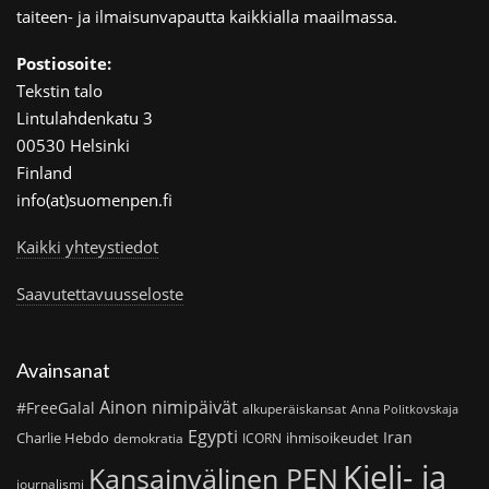
taiteen- ja ilmaisunvapautta kaikkialla maailmassa.
Postiosoite:
Tekstin talo
Lintulahdenkatu 3
00530 Helsinki
Finland
info(at)suomenpen.fi
Kaikki yhteystiedot
Saavutettavuusseloste
Avainsanat
Ainon nimipäivät
#FreeGalal
alkuperäiskansat
Anna Politkovskaja
Egypti
Iran
Charlie Hebdo
ihmisoikeudet
demokratia
ICORN
Kieli- ja
Kansainvälinen PEN
journalismi