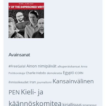
Avainsanat
Ainon nimipäivät
#FreeGalal
alkuperäiskansat
Anna
Egypti
Charlie Hebdo
demokratia
ICORN
Politkovskaja
Kansainvälinen
Iran
ihmisoikeudet
journalismi
Kieli- ja
PEN
käännöskomitea
kirjallisuus
kirjamessut