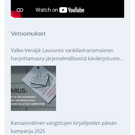
Vetoomukset
Valko-Venäjä: Lausunto vankilaviranomaisten
harjoittamasta järjestelmällisestä käsikirjoitusten
takavarikoinnista ja tuhoamisesta
Kansainvälinen vangittujen kirjailijoiden päivän
kampanja 2025