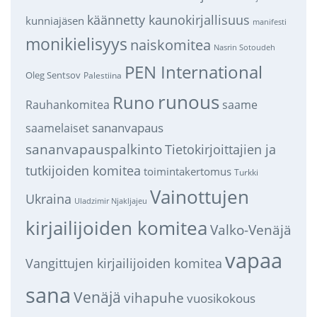
käännetty kaunokirjallisuus
kunniajäsen
manifesti
monikielisyys
naiskomitea
Nasrin Sotoudeh
PEN International
Oleg Sentsov
Palestiina
runous
Runo
saame
Rauhankomitea
sananvapaus
saamelaiset
sananvapauspalkinto
Tietokirjoittajien ja
tutkijoiden komitea
toimintakertomus
Turkki
Vainottujen
Ukraina
Uladzimir Njakljajeu
kirjailijoiden komitea
Valko-Venäjä
vapaa
Vangittujen kirjailijoiden komitea
sana
Venäjä
vihapuhe
vuosikokous