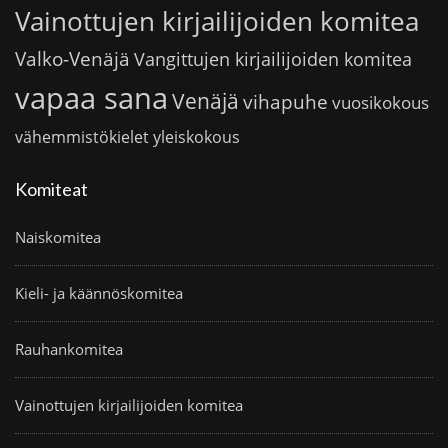
Vainottujen kirjailijoiden komitea
Valko-Venäjä
Vangittujen kirjailijoiden komitea
vapaa sana
Venäjä
vihapuhe
vuosikokous
vähemmistökielet
yleiskokous
Komiteat
Naiskomitea
Kieli- ja käännöskomitea
Rauhankomitea
Vainottujen kirjailijoiden komitea