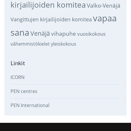
kirjailijoiden komitea
Valko-Venäjä
vapaa
Vangittujen kirjailijoiden komitea
sana
Venäjä
vihapuhe
vuosikokous
vähemmistökielet
yleiskokous
Linkit
ICORN
PEN centres
PEN International