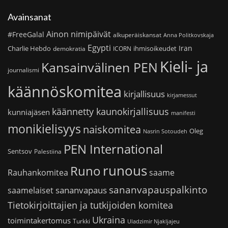
Avainsanat
Ainon nimipäivät
#FreeGalal
alkuperäiskansat
Anna Politkovskaja
Egypti
Iran
Charlie Hebdo
ihmisoikeudet
demokratia
ICORN
Kieli- ja
Kansainvälinen PEN
journalismi
käännöskomitea
kirjallisuus
kirjamessut
käännetty kaunokirjallisuus
kunniajäsen
manifesti
monikielisyys
naiskomitea
Oleg
Nasrin Sotoudeh
PEN International
Sentsov
Palestiina
runous
Runo
saame
Rauhankomitea
sananvapauspalkinto
sananvapaus
saamelaiset
Tietokirjoittajien ja tutkijoiden komitea
Ukraina
toimintakertomus
Turkki
Uladzimir Njakljajeu