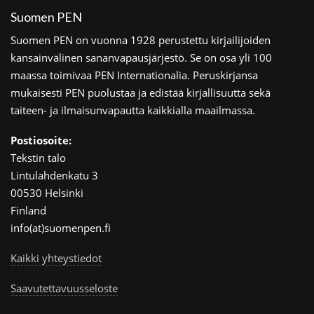
Suomen PEN
Suomen PEN on vuonna 1928 perustettu kirjailijoiden
kansainvälinen sananvapausjärjestö. Se on osa yli 100
maassa toimivaa PEN Internationalia. Peruskirjansa
mukaisesti PEN puolustaa ja edistää kirjallisuutta sekä
taiteen- ja ilmaisunvapautta kaikkialla maailmassa.
Postiosoite:
Tekstin talo
Lintulahdenkatu 3
00530 Helsinki
Finland
info(at)suomenpen.fi
Kaikki yhteystiedot
Saavutettavuusseloste