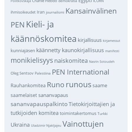
Egypti
Charlie Hebdo
demokratia
ICORN
Politkovskaja
Kansainvälinen
Iran
ihmisoikeudet
journalismi
Kieli- ja
PEN
käännöskomitea
kirjallisuus
kirjamessut
käännetty kaunokirjallisuus
kunniajäsen
manifesti
monikielisyys
naiskomitea
Nasrin Sotoudeh
PEN International
Oleg Sentsov
Palestiina
runous
Runo
saame
Rauhankomitea
sananvapaus
saamelaiset
sananvapauspalkinto
Tietokirjoittajien ja
tutkijoiden komitea
toimintakertomus
Turkki
Vainottujen
Ukraina
Uladzimir Njakljajeu