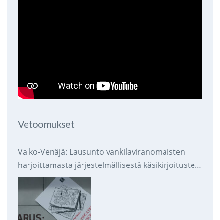
Vetoomukset
Valko-Venäjä: Lausunto vankilaviranomaisten
harjoittamasta järjestelmällisestä käsikirjoitusten
takavarikoinnista ja tuhoamisesta