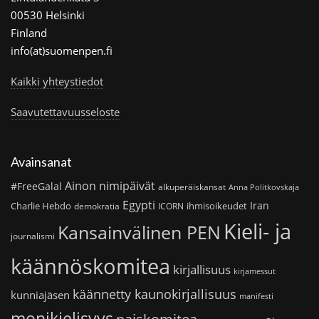
00530 Helsinki
Finland
info(at)suomenpen.fi
Kaikki yhteystiedot
Saavutettavuusseloste
Avainsanat
Ainon nimipäivät
#FreeGalal
alkuperäiskansat
Anna Politkovskaja
Egypti
Iran
Charlie Hebdo
ihmisoikeudet
demokratia
ICORN
Kieli- ja
Kansainvälinen PEN
journalismi
käännöskomitea
kirjallisuus
kirjamessut
käännetty kaunokirjallisuus
kunniajäsen
manifesti
monikielisyys