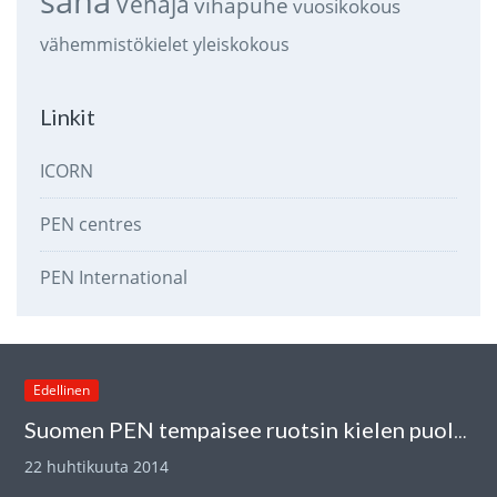
sana
Venäjä
vihapuhe
vuosikokous
vähemmistökielet
yleiskokous
Linkit
ICORN
PEN centres
PEN International
Edellinen
Suomen PEN tempaisee ruotsin kielen puolesta 22.4.
22 huhtikuuta 2014