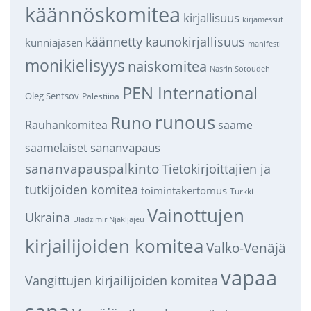
käännöskomitea
kirjallisuus
kirjamessut
käännetty kaunokirjallisuus
kunniajäsen
manifesti
monikielisyys
naiskomitea
Nasrin Sotoudeh
PEN International
Oleg Sentsov
Palestiina
runous
Runo
saame
Rauhankomitea
sananvapaus
saamelaiset
sananvapauspalkinto
Tietokirjoittajien ja
tutkijoiden komitea
toimintakertomus
Turkki
Vainottujen
Ukraina
Uladzimir Njakljajeu
kirjailijoiden komitea
Valko-Venäjä
vapaa
Vangittujen kirjailijoiden komitea