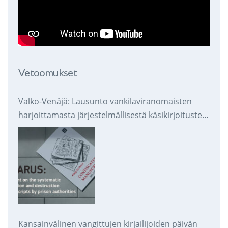
Vetoomukset
Valko-Venäjä: Lausunto vankilaviranomaisten
harjoittamasta järjestelmällisestä käsikirjoitusten
takavarikoinnista ja tuhoamisesta
Kansainvälinen vangittujen kirjailijoiden päivän