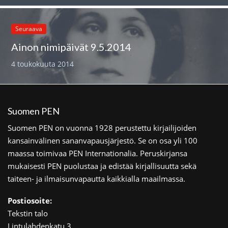
Seuraava
Ainon nimipäivät 9.5.2014
4 toukokuuta 2014
Suomen PEN
Suomen PEN on vuonna 1928 perustettu kirjailijoiden
kansainvälinen sananvapausjärjestö. Se on osa yli 100
maassa toimivaa PEN Internationalia. Peruskirjansa
mukaisesti PEN puolustaa ja edistää kirjallisuutta sekä
taiteen- ja ilmaisunvapautta kaikkialla maailmassa.
Postiosoite:
Tekstin talo
Lintulahdenkatu 3