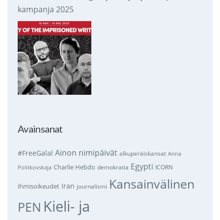
kampanja 2025
Avainsanat
Ainon nimipäivät
#FreeGalal
alkuperäiskansat
Anna
Egypti
Charlie Hebdo
demokratia
ICORN
Politkovskaja
Kansainvälinen
Iran
ihmisoikeudet
journalismi
Kieli- ja
PEN