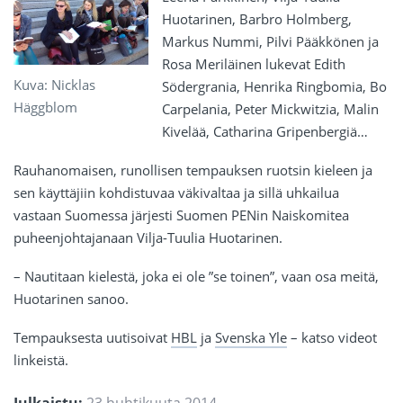
Huotarinen, Barbro Holmberg,
Markus Nummi, Pilvi Pääkkönen ja
Rosa Meriläinen lukevat Edith
Kuva: Nicklas
Södergrania, Henrika Ringbomia, Bo
Häggblom
Carpelania, Peter Mickwitzia, Malin
Kivelää, Catharina Gripenbergiä…
Rauhanomaisen, runollisen tempauksen ruotsin kieleen ja
sen käyttäjiin kohdistuvaa väkivaltaa ja sillä uhkailua
vastaan Suomessa järjesti Suomen PENin Naiskomitea
puheenjohtajanaan Vilja-Tuulia Huotarinen.
– Nautitaan kielestä, joka ei ole ”se toinen”, vaan osa meitä,
Huotarinen sanoo.
Tempauksesta uutisoivat
HBL
ja
Svenska Yle
– katso videot
linkeistä.