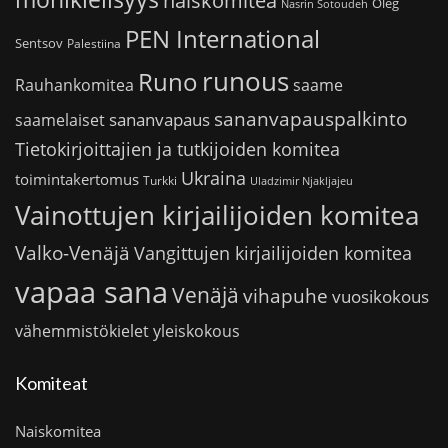
naiskomitea
Oleg
Nasrin Sotoudeh
PEN International
Sentsov
Palestiina
runous
Runo
saame
Rauhankomitea
sananvapauspalkinto
sananvapaus
saamelaiset
Tietokirjoittajien ja tutkijoiden komitea
Ukraina
toimintakertomus
Turkki
Uladzimir Njakljajeu
Vainottujen kirjailijoiden komitea
Valko-Venäjä
Vangittujen kirjailijoiden komitea
vapaa sana
Venäjä
vihapuhe
vuosikokous
vähemmistökielet
yleiskokous
Komiteat
Naiskomitea