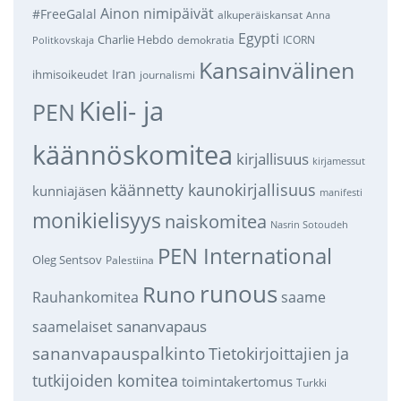
Ainon nimipäivät
#FreeGalal
alkuperäiskansat
Anna
Egypti
Charlie Hebdo
demokratia
ICORN
Politkovskaja
Kansainvälinen
Iran
ihmisoikeudet
journalismi
Kieli- ja
PEN
käännöskomitea
kirjallisuus
kirjamessut
käännetty kaunokirjallisuus
kunniajäsen
manifesti
monikielisyys
naiskomitea
Nasrin Sotoudeh
PEN International
Oleg Sentsov
Palestiina
runous
Runo
saame
Rauhankomitea
sananvapaus
saamelaiset
sananvapauspalkinto
Tietokirjoittajien ja
tutkijoiden komitea
toimintakertomus
Turkki