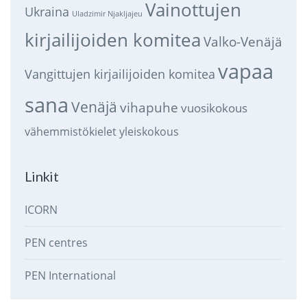
Vainottujen
Ukraina
Uladzimir Njakljajeu
kirjailijoiden komitea
Valko-Venäjä
vapaa
Vangittujen kirjailijoiden komitea
sana
Venäjä
vihapuhe
vuosikokous
vähemmistökielet
yleiskokous
Linkit
ICORN
PEN centres
PEN International