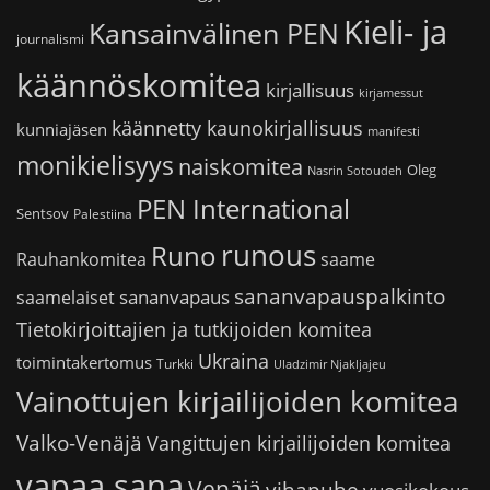
Kieli- ja
Kansainvälinen PEN
journalismi
käännöskomitea
kirjallisuus
kirjamessut
käännetty kaunokirjallisuus
kunniajäsen
manifesti
monikielisyys
naiskomitea
Oleg
Nasrin Sotoudeh
PEN International
Sentsov
Palestiina
runous
Runo
saame
Rauhankomitea
sananvapauspalkinto
sananvapaus
saamelaiset
Tietokirjoittajien ja tutkijoiden komitea
Ukraina
toimintakertomus
Turkki
Uladzimir Njakljajeu
Vainottujen kirjailijoiden komitea
Valko-Venäjä
Vangittujen kirjailijoiden komitea
vapaa sana
Venäjä
vihapuhe