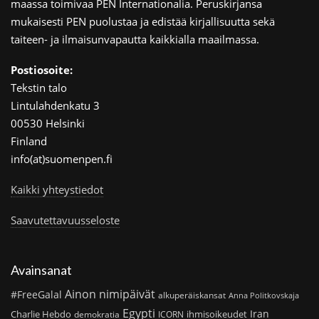
maassa toimivaa PEN Internationalia. Peruskirjansa
mukaisesti PEN puolustaa ja edistää kirjallisuutta sekä
taiteen- ja ilmaisunvapautta kaikkialla maailmassa.
Postiosoite:
Tekstin talo
Lintulahdenkatu 3
00530 Helsinki
Finland
info(at)suomenpen.fi
Kaikki yhteystiedot
Saavutettavuusseloste
Avainsanat
Ainon nimipäivät
#FreeGalal
alkuperäiskansat
Anna Politkovskaja
Egypti
Iran
Charlie Hebdo
ihmisoikeudet
demokratia
ICORN