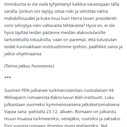
ihmiskunta ei ole vielä tyhjentänyt kaikkia varastojaan tällä
saralla. Jonkun siis täytyy ottaa riski ja selvittää nämä
mahdollisuudet ja kuka muu kuin Herra toveri presidentti
voisi selviytyä näin valtavasta tehtävästä? Hyvä on, ei ole
hyvä täyttää teidän päitänne meidän alakoululaisille
tarkoitetuilla totuuksilla, vaan on parempi, että tutustutan
teidät kunniakkaan instituuttimme työhön, päällikkö sanoi ja
jatkoi ohjelmaansa.
(Tarina jatkuu huomenna.)
***
Suomen PEN julkaisee turkmenistanilais-ruotsalaisen Ak
Welsaparin romaanista
Kobra
luvun
Kieli-instituutti
. Luku
julkaistaan suomeksi kymmenosaisena jatkokertomuksena
Vapaa sana -palstalla 23.12. alkaen. Romaani on julkaistu
muun muassa turkmeeniksi, venäjäksi, ruotsiksi ja saksaksi.
Ensi vuonna romaani ilmestyy myös englanniksi. Nyt