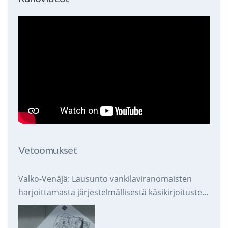
Vetoomukset
Valko-Venäjä: Lausunto vankilaviranomaisten
harjoittamasta järjestelmällisestä käsikirjoitusten
takavarikoinnista ja tuhoamisesta