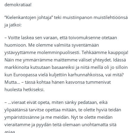
demokratiaa!
”Kielenkantojen johtaja” teki muistiinpanon muistilehtiöönsä
ja jatkoi:
– Voitte laskea sen varaan, että toivomuksenne otetaan
huomioon. Me olemme valmiita syventämään
ystävyyttämme molemminpuolisesti. Tehkäämme kauppoja!
Näin me ymmärrämme maittemme väliset yhteydet. Idässä
markkinoita kutsutaan basaareiksi ja niitä meillä oli jo silloin
kun Euroopassa vielä kuljettiin karhunnahkoissa, vai mitä?
Mutta… – tässä kohtaa hänen kasvonsa tummenivat
huolesta hetkiseksi.
– …vieraat eivät opeta, miten sänky pedataan, eikä
ylipäätänsä tarvitse opettaa mitään, te olette hyviä teidän
ympäristössänne ja me meidän. Nyt te olette meidän
vieraitamme ja pyydän teitä olemaan unohtamatta sitä
asiaa…