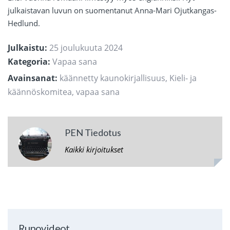
julkaistavan luvun on suomentanut Anna-Mari Ojutkangas-
Hedlund.
Julkaistu:
25 joulukuuta 2024
Kategoria:
Vapaa sana
Avainsanat:
käännetty kaunokirjallisuus
,
Kieli- ja
käännöskomitea
,
vapaa sana
PEN Tiedotus
Kaikki kirjoitukset
Runovideot