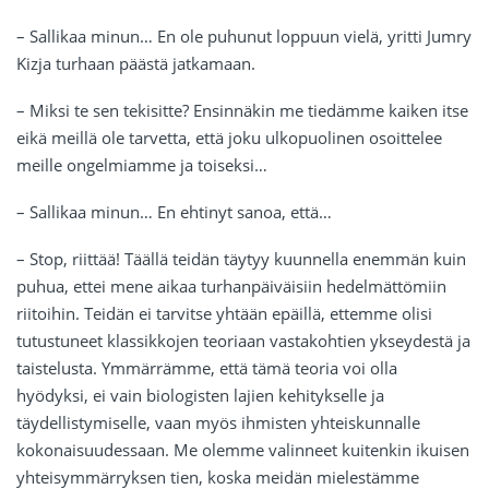
– Sallikaa minun… En ole puhunut loppuun vielä, yritti Jumry
Kizja turhaan päästä jatkamaan.
– Miksi te sen tekisitte? Ensinnäkin me tiedämme kaiken itse
eikä meillä ole tarvetta, että joku ulkopuolinen osoittelee
meille ongelmiamme ja toiseksi…
– Sallikaa minun… En ehtinyt sanoa, että…
– Stop, riittää! Täällä teidän täytyy kuunnella enemmän kuin
puhua, ettei mene aikaa turhanpäiväisiin hedelmättömiin
riitoihin. Teidän ei tarvitse yhtään epäillä, ettemme olisi
tutustuneet klassikkojen teoriaan vastakohtien ykseydestä ja
taistelusta. Ymmärrämme, että tämä teoria voi olla
hyödyksi, ei vain biologisten lajien kehitykselle ja
täydellistymiselle, vaan myös ihmisten yhteiskunnalle
kokonaisuudessaan. Me olemme valinneet kuitenkin ikuisen
yhteisymmärryksen tien, koska meidän mielestämme