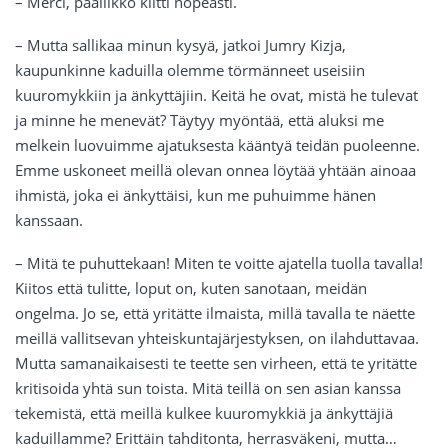
– Merci, päällikkö kiitti nopeasti.
– Mutta sallikaa minun kysyä, jatkoi Jumry Kizja,
kaupunkinne kaduilla olemme törmänneet useisiin
kuuromykkiin ja änkyttäjiin. Keitä he ovat, mistä he tulevat
ja minne he menevät? Täytyy myöntää, että aluksi me
melkein luovuimme ajatuksesta kääntyä teidän puoleenne.
Emme uskoneet meillä olevan onnea löytää yhtään ainoaa
ihmistä, joka ei änkyttäisi, kun me puhuimme hänen
kanssaan.
– Mitä te puhuttekaan! Miten te voitte ajatella tuolla tavalla!
Kiitos että tulitte, loput on, kuten sanotaan, meidän
ongelma. Jo se, että yritätte ilmaista, millä tavalla te näette
meillä vallitsevan yhteiskuntajärjestyksen, on ilahduttavaa.
Mutta samanaikaisesti te teette sen virheen, että te yritätte
kritisoida yhtä sun toista. Mitä teillä on sen asian kanssa
tekemistä, että meillä kulkee kuuromykkiä ja änkyttäjiä
kaduillamme? Erittäin tahditonta, herrasväkeni, mutta…