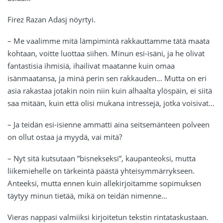
Firez Razan Adasj nöyrtyi.
– Me vaalimme mitä lämpimintä rakkauttamme tätä maata
kohtaan, voitte luottaa siihen. Minun esi-isäni, ja he olivat
fantastisia ihmisiä, ihailivat maatanne kuin omaa
isänmaatansa, ja minä perin sen rakkauden… Mutta on eri
asia rakastaa jotakin noin niin kuin alhaalta ylöspäin, ei siitä
saa mitään, kuin että olisi mukana intressejä, jotka voisivat…
– Ja teidän esi-isienne ammatti aina seitsemänteen polveen
on ollut ostaa ja myydä, vai mitä?
– Nyt sitä kutsutaan ”bisnekseksi”, kaupanteoksi, mutta
liikemiehelle on tärkeintä päästä yhteisymmärrykseen.
Anteeksi, mutta ennen kuin allekirjoitamme sopimuksen
täytyy minun tietää, mikä on teidän nimenne…
Vieras nappasi valmiiksi kirjoitetun tekstin rintataskustaan.