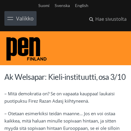
Suomi
Svenska
English
Valikko
Hae sivustolta
Ak Welsapar: Kieli-instituutti, osa 3/10
– Mitä demokratia on? Se on vapaata kauppaa! laukaisi
puotipuksu Firez Razan Adasj kiihtyneenä.
– Otetaan esimerkiksi teidän maanne… Jos en voi ostaa
kaikkea, mitä haluan minulle sopivaan hintaan, ja sitten
myydä sitä sopivaan hintaan Eurooppaan, se ei ole silloin