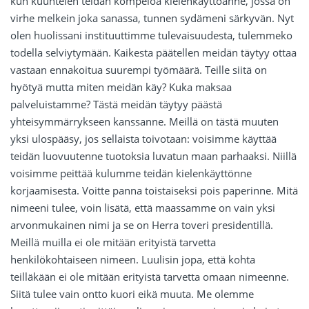
kun kuuntelen teidän kömpelöä kielenkäyttöänne, jossa on
virhe melkein joka sanassa, tunnen sydämeni särkyvän. Nyt
olen huolissani instituuttimme tulevaisuudesta, tulemmeko
todella selviytymään. Kaikesta päätellen meidän täytyy ottaa
vastaan ennakoitua suurempi työmäärä. Teille siitä on
hyötyä mutta miten meidän käy? Kuka maksaa
palveluistamme? Tästä meidän täytyy päästä
yhteisymmärrykseen kanssanne. Meillä on tästä muuten
yksi ulospääsy, jos sellaista toivotaan: voisimme käyttää
teidän luovuutenne tuotoksia luvatun maan parhaaksi. Niillä
voisimme peittää kulumme teidän kielenkäyttönne
korjaamisesta. Voitte panna toistaiseksi pois paperinne. Mitä
nimeeni tulee, voin lisätä, että maassamme on vain yksi
arvonmukainen nimi ja se on Herra toveri presidentillä.
Meillä muilla ei ole mitään erityistä tarvetta
henkilökohtaiseen nimeen. Luulisin jopa, että kohta
teilläkään ei ole mitään erityistä tarvetta omaan nimeenne.
Siitä tulee vain ontto kuori eikä muuta. Me olemme