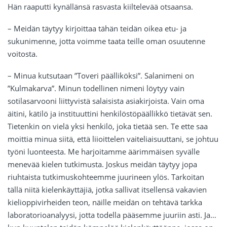
Hän raaputti kynällänsä rasvasta kiiltelevää otsaansa.
– Meidän täytyy kirjoittaa tähän teidän oikea etu- ja
sukunimenne, jotta voimme taata teille oman osuutenne
voitosta.
– Minua kutsutaan ”Toveri päälliköksi”. Salanimeni on
”Kulmakarva”. Minun todellinen nimeni löytyy vain
sotilasarvooni liittyvistä salaisista asiakirjoista. Vain oma
äitini, kätilö ja instituuttini henkilöstöpäällikkö tietävät sen.
Tietenkin on vielä yksi henkilö, joka tietää sen. Te ette saa
moittia minua siitä, että liioittelen vaiteliaisuuttani, se johtuu
työni luonteesta. Me harjoitamme äärimmäisen syvälle
menevää kielen tutkimusta. Joskus meidän täytyy jopa
riuhtaista tutkimuskohteemme juurineen ylös. Tarkoitan
tällä niitä kielenkäyttäjiä, jotka sallivat itsellensä vakavien
kielioppivirheiden teon, näille meidän on tehtävä tarkka
laboratorioanalyysi, jotta todella pääsemme juuriin asti. Ja…