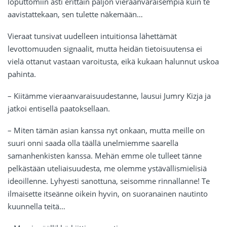
loputtomiin asti erittäin paljon vieraanvaraisempia kuin te
aavistattekaan, sen tulette näkemään…
Vieraat tunsivat uudelleen intuitionsa lähettämät
levottomuuden signaalit, mutta heidän tietoisuutensa ei
vielä ottanut vastaan varoitusta, eikä kukaan halunnut uskoa
pahinta.
– Kiitämme vieraanvaraisuudestanne, lausui Jumry Kizja ja
jatkoi entisellä paatoksellaan.
– Miten tämän asian kanssa nyt onkaan, mutta meille on
suuri onni saada olla täällä unelmiemme saarella
samanhenkisten kanssa. Mehän emme ole tulleet tänne
pelkästään uteliaisuudesta, me olemme ystävällismielisiä
ideoillenne. Lyhyesti sanottuna, seisomme rinnallanne! Te
ilmaisette itseänne oikein hyvin, on suoranainen nautinto
kuunnella teitä…