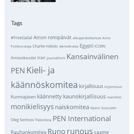
Tags
Ainon nimipäivät
#FreeGalal
alkuperäiskansat
Anna
Egypti
Charlie Hebdo
demokratia
ICORN
Politkovskaja
Kansainvälinen
Iran
ihmisoikeudet
journalismi
Kieli- ja
PEN
käännöskomitea
kirjallisuus
kirjamessut
käännetty kaunokirjallisuus
Kunniajäsen
manifesti
monikielisyys
naiskomitea
Nasrin Sotoudeh
PEN International
Oleg Sentsov
Palestiina
runous
Runo
saame
Rauhankomitea