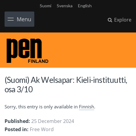
Suomi
Svenska
English
Menu
Explore
(Suomi) Ak Welsapar: Kieli-instituutti,
osa 3/10
Sorry, this entry is only available in
Finnish
.
Published:
25 December 2024
Posted in:
Free Word