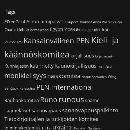
Tags
Ainon nimipäivät
#FreeGalal
alkuperäiskansat
Anna Politkovskaja
Egypti
Iran
Charlie Hebdo
ihmisoikeudet
demokratia
ICORN
Kieli- ja
Kansainvälinen PEN
journalismi
käännöskomitea
kirjallisuus
kirjamessut
käännetty kaunokirjallisuus
Kunniajäsen
manifesti
monikielisyys
naiskomitea
Oleg
Nasrin Sotoudeh
PEN International
Sentsov
Palestiina
runous
Runo
saame
Rauhankomitea
sananvapauspalkinto
sananvapaus
saamelaiset
Tietokirjoittajien ja tutkijoiden komitea
Ukraina
toimintakertomus
Turkki
Uladzimir Njakljajeu