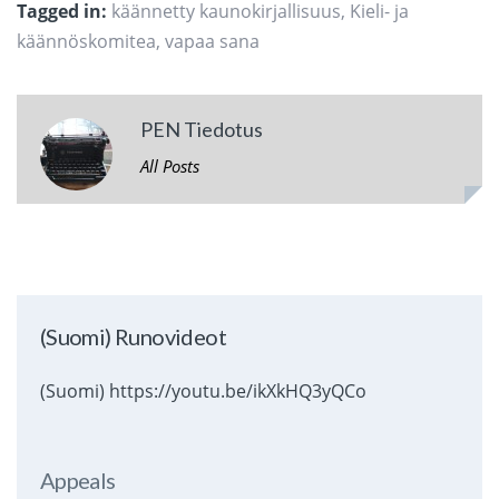
Tagged in:
käännetty kaunokirjallisuus
,
Kieli- ja
käännöskomitea
,
vapaa sana
PEN Tiedotus
All Posts
(Suomi) Runovideot
(Suomi) https://youtu.be/ikXkHQ3yQCo
Appeals