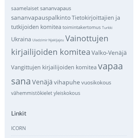
sananvapaus
saamelaiset
sananvapauspalkinto
Tietokirjoittajien ja
tutkijoiden komitea
toimintakertomus
Turkki
Vainottujen
Ukraina
Uladzimir Njakljajeu
kirjailijoiden komitea
Valko-Venäjä
vapaa
Vangittujen kirjailijoiden komitea
sana
Venäjä
vihapuhe
vuosikokous
vähemmistökielet
yleiskokous
Linkit
ICORN