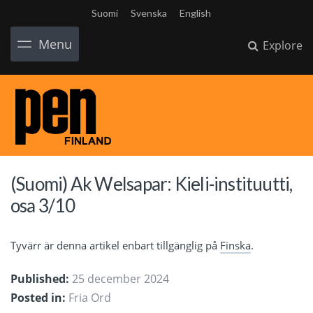
Suomi
Svenska
English
Menu
Explore
(Suomi) Ak Welsapar: Kieli-instituutti,
osa 3/10
Tyvärr är denna artikel enbart tillgänglig på
Finska
.
Published:
25 december 2024
Posted in:
Fria Ord