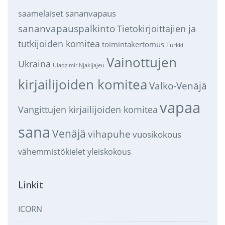
sananvapaus
saamelaiset
sananvapauspalkinto
Tietokirjoittajien ja
tutkijoiden komitea
toimintakertomus
Turkki
Vainottujen
Ukraina
Uladzimir Njakljajeu
kirjailijoiden komitea
Valko-Venäjä
vapaa
Vangittujen kirjailijoiden komitea
sana
Venäjä
vihapuhe
vuosikokous
vähemmistökielet
yleiskokous
Linkit
ICORN