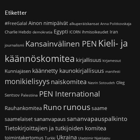
Etiketter
Ainon nimipäivät
#FreeGalal
alkuperäiskansat
Anna Politkovskaja
Egypti
Iran
Charlie Hebdo
ihmisoikeudet
demokratia
ICORN
Kieli- ja
Kansainvälinen PEN
journalismi
käännöskomitea
kirjallisuus
kirjamessut
käännetty kaunokirjallisuus
Kunniajäsen
manifesti
monikielisyys
naiskomitea
Oleg
Nasrin Sotoudeh
PEN International
Sentsov
Palestiina
runous
Runo
saame
Rauhankomitea
sananvapauspalkinto
sananvapaus
saamelaiset
Tietokirjoittajien ja tutkijoiden komitea
Ukraina
toimintakertomus
Turkki
Uladzimir Njakljajeu