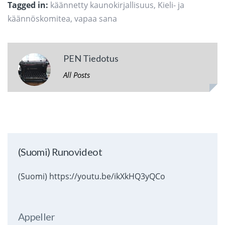
Tagged in:
käännetty kaunokirjallisuus
,
Kieli- ja
käännöskomitea
,
vapaa sana
PEN Tiedotus
All Posts
(Suomi) Runovideot
(Suomi) https://youtu.be/ikXkHQ3yQCo
Appeller