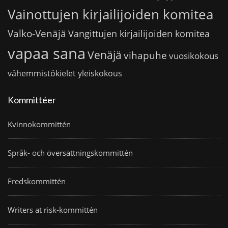
Vainottujen kirjailijoiden komitea
Valko-Venäjä
Vangittujen kirjailijoiden komitea
vapaa sana
Venäjä
vihapuhe
vuosikokous
vähemmistökielet
yleiskokous
Kommittéer
Kvinnokommittén
Språk- och översättningskommittén
Fredskommittén
Writers at risk-kommittén