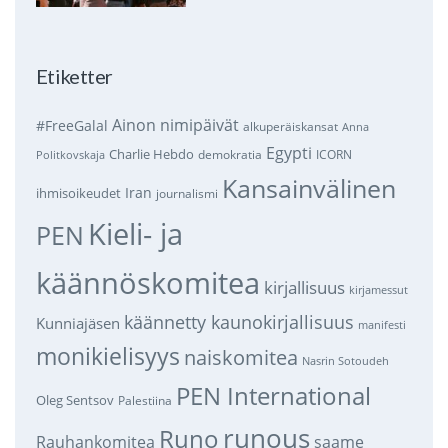
Etiketter
Ainon nimipäivät
#FreeGalal
alkuperäiskansat
Anna
Egypti
Charlie Hebdo
demokratia
ICORN
Politkovskaja
Kansainvälinen
Iran
ihmisoikeudet
journalismi
Kieli- ja
PEN
käännöskomitea
kirjallisuus
kirjamessut
käännetty kaunokirjallisuus
Kunniajäsen
manifesti
monikielisyys
naiskomitea
Nasrin Sotoudeh
PEN International
Oleg Sentsov
Palestiina
runous
Runo
saame
Rauhankomitea